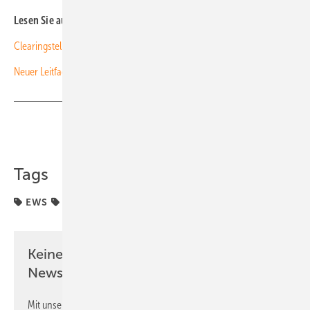
Lesen Sie auch:
Clearingstelle: Solarzäune erhalten EEG-Vergütung
Neuer Leitfaden zur Einrüstung bei Dachinstallationen
Teilen
Link kopieren
Tags
EWS
Förderung
Zubau
Keine Zeit? Kein Problem mit dem PV
Newsletter!
Mit unserem Newsletter erhalten Sie regelmäßig von uns