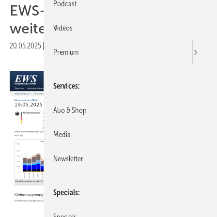
Podcast
EWS-Analyse: Zubau
weiterhin im Negativtrend
Videos
20.05.2025
|
Druckvorschau
Premium
Services
Abo & Shop
Media
Newsletter
Specials
EWS
Specials