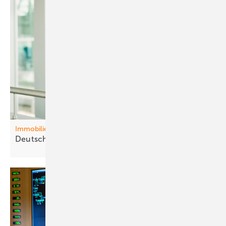
Immobilien
Deutschl and baut sich
arm