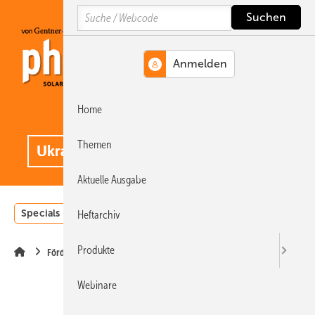
Springe
Springe
Springe
Search
auf
auf
auf
Hauptinhalt
Hauptmenü
SiteSearch
Home
MENÜ
.
Themen
Aktuelle Ausgabe
Specials
Einstrahlungsatlas
Landwirtschaft
Invest
Heftarchiv
Produkte
Förderung
Webinare