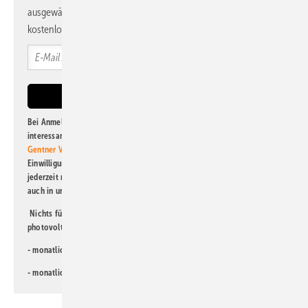
ausgewählte Informationen und Neuigkeiten, gebündelt und
kostenlos direkt ins Postfach.
Bei Anmeldung zu diesem Newsletter bin ich damit einverstanden, über
interessante Verlags- und Online-Angebote
der Marken der Alfons W.
Gentner Verlag GmbH & Co. KG
informiert zu werden. Diese
Einwilligung kann ich jederzeit widerrufen und eine Abmeldung ist
jederzeit möglich. Informationen zum Umgang mit Daten finden Sie
auch in unserer
Datenschutzerklärung
.
Nichts für Sie dabei? Dann lesen Sie doch einen unserer weiteren
photovoltaik-Newsletter!
- monatlicher
Newsletter für Investoren
- monatlicher
Newsletter PV für die Landwirtschaft