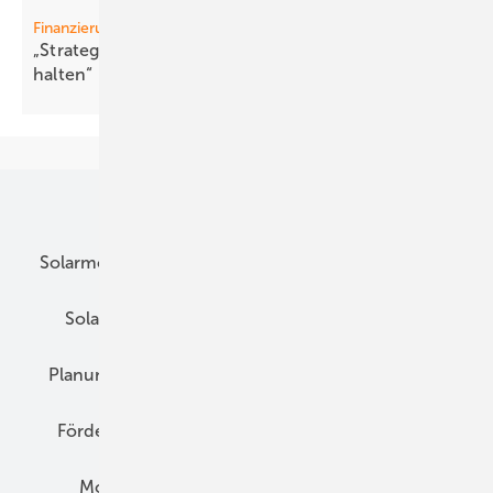
Finanzierung
„Strategisch wichtige Industrien aufbauen und
halten“
Unsere Themen
Solarmodule
DC-Technik
Wechselrichter
Solarspeicher
AC-Technik
Wartung
Planung
E-Mobilität
Wärme
Recht
Förderung
Preise
Hybridgeneratoren
Montage
Installation
Solarparks