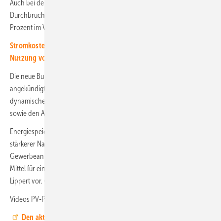
Auch bei den Speichern bleibt der prognostizierte und lang ersehnte
Durchbruch bisher leider aus. Die Analyse zeigt ein Minus von über 40
Prozent im Vergleich zum Vormonat und zum April 2024.
Stromkosten im Gewerbe senken: Ratgeber für die solare
Nutzung von Flachdächern
(Spezial zum kostenlosen Download)
Die neue Bundeswirtschaftsministerin Katharina Reiche hat
angekündigt, das Stromsystem flexibilisieren zu wollen. Sie möchte
dynamische Stromtarife stärken, bidirektionales Laden unterstützen
sowie den Ausbau systemdienlicher Speicher vorantreiben.
Energiespeichern käme damit eine wichtige Rolle zu, was sicherlich zu
stärkerer Nachfrage führen dürfte. „Sonderabschreibungen für solare
Gewerbeanlagen, die das Netz entlasten, wären ein wirkungsvolles
Mittel für eine schnelle und kosteneffektive Energiewende", schlägt Kai
Lippert vor. (HS)
Videos PV-Profi der Woche:
Interesse? Dann schauen Sie rein!
Den aktuellen Marktreport von EWS lesen Sie hier.