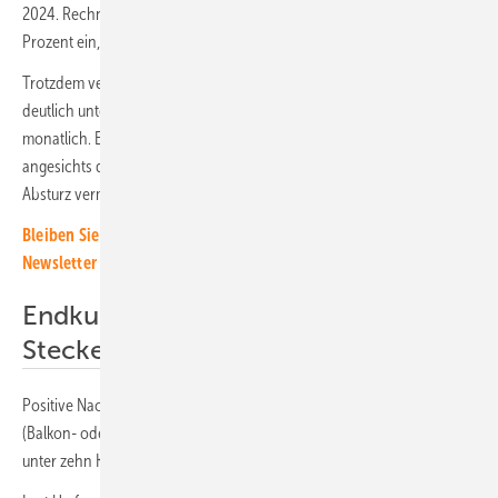
2024. Rechnet man zu erwartende Nachmeldungen von etwa zehn
Prozent ein, dürfte der Zubau im April knapp über März liegen.
Trotzdem verharren die Neuinstallationen im zweiten Monat in Folge
deutlich unter dem gewünschten Ausbaukorridor von 1,62 Gigawatt
monatlich. Es bleibt zu hoffen, dass Politik und Branchenvertretung
angesichts dieser Entwicklung endlich aufwachen, wenn weiterer
Absturz vermieden werden soll.
Bleiben Sie auf dem Laufenden, melden Sie sich für unseren
Newsletter an
Endkunden weichen auf
Steckergeräte aus
Positive Nachrichten kommen aktuell nur von Plugin-Anlagen
(Balkon- oder Steckersolar-Anlagen). Ihr Anteil am Markt der Anlagen
unter zehn Kilowatt Leistung beträgt inzwischen mehr als 37 Prozent.