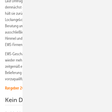
Laut Umfragen will jede zweite Hausbesitzerin oder Hausbesitzer
demnächst eine Photovoltaikanlage installieren. Die Frage lautet: Was
hält sie zurück? Vielleicht wird das Interesse von windigen
Lockangeboten aggressiv werbender Internetanbiete mit fehlender
Beratung und mangelhafter Ausführung abgeschreckt. „Diese
ausschließlich profitorientierten Start-ups versprechen das Blaue vom
Himmel und verbrennen einen großen Teil der Nachfrage", analysiert
EWS-Firmengründer Kai Lippert.
EWS-Geschäftsführer Jan Paul Dahm stellt in Aussicht: „Wir werden
wieder mehr dahingehend investieren, das Endkundeninteresse
zeitgemäß einzufangen und für die Beratung beziehungsweise
Belieferung durch unsere lokalen Fachhandwerkspartner
vorzuqualifizieren."
Ratgeber 2025: 250 Tipps für solaren Eigenstrom
Kein Durchbruch im Speichermarkt