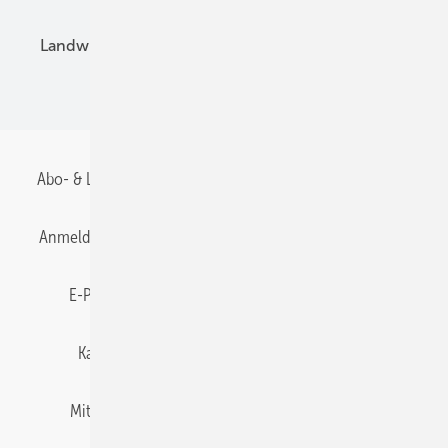
Landwirtschaft
Mieterstrom
Fachhandel
BIPV
Abo- & Leserservice
AGB
Alle Inhalte chronologisch
Anmelden
Anmeldung & Registrierung
Datenschutz
E-Paper
Gentner Energy Media
Impressum
Karriere bei Gentner
Team
Mediaservice
Mitgliedschaften und Engagement
Newsletter