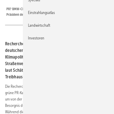
BMW Group
PR? BMW-Chef Zipse warnt vor Klimapolitik mit Verboten. Er ist auch
Einstrahlungsatlas
Präsident des Autoverbands ACEA.
Landwirtschaft
Investoren
Recherchen deuten darauf hin, dass sich BMW im
deutschen Automobilsektor als führender Gegner der
Klimapolitik in Deutschland und Europa abzeichnet. Der
Straßenverkehr verursachte hierzulande im Jahr 2020
laut Schätzungen 19 Prozent der
Treibhausgasemissionen.
Die Recherchen des britischen Thinktanks Influencemap heben auch
grüne PR-Kampagnen hervor, die die deutschen Autobauer nutzen,
um von der Klimabilanz des Sektors abzulenken und die wachsende
Besorgnis der Öffentlichkeit und der Regierung zu adressieren.
Während die deutsche Automobilindustrie zunehmend generelle