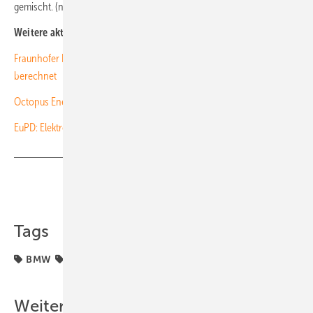
gemischt. (nhp)
Weitere aktuelle News:
Fraunhofer ISE hat Szenarien zum Gelingen der Energiewende neu
berechnet
Octopus Energy bietet Tesla-Stromtarif an
EuPD: Elektroautos boomen, Ladeinfrastruktur wächst
Teilen
Link kopieren
Tags
BMW
Förderung
VW
Weitere Inhalte