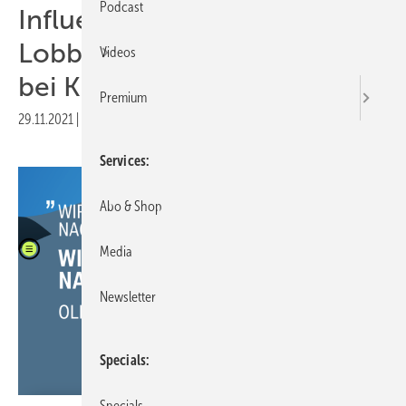
Podcast
Influencemap beleuchtet
Lobby deutscher Autobauer
Videos
bei Klimapolitik
Premium
29.11.2021
|
Druckvorschau
Services
Abo & Shop
Media
Newsletter
Specials
Specials