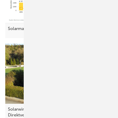
Solarmarkt in NRW
schwächelt
Solarwirtschaft und SPD lehnen
Direktvermarktungspflicht für Kleinanlagen
ab