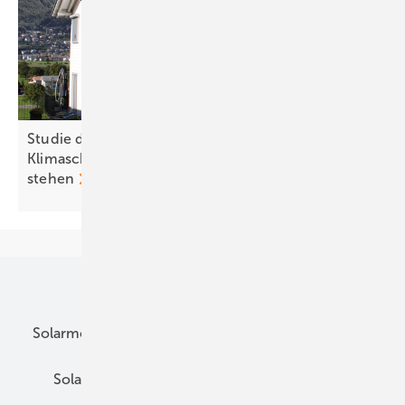
Studie der Uni Graz zeigt: Kürzungen beim
Klimaschutz kommen Österreich teuer zu
stehen
Unsere Themen
Solarmodule
DC-Technik
Wechselrichter
Solarspeicher
AC-Technik
Wartung