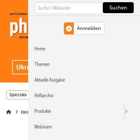
Springe
Springe
Springe
Search
auf
auf
auf
Hauptinhalt
Hauptmenü
SiteSearch
Home
MENÜ
.
Themen
Aktuelle Ausgabe
Specials
Einstrahlungsatlas
Landwirtschaft
Invest
Heftarchiv
Produkte
Förderung
Webinare