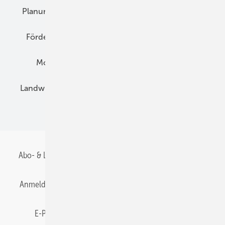
Planung
E-Mobilität
Wärme
Recht
Förderung
Preise
Hybridgeneratoren
Montage
Installation
Solarparks
Landwirtschaft
Mieterstrom
Fachhandel
BIPV
Abo- & Leserservice
AGB
Alle Inhalte chronologisch
Anmelden
Anmeldung & Registrierung
Datenschutz
E-Paper
Gentner Energy Media
Impressum