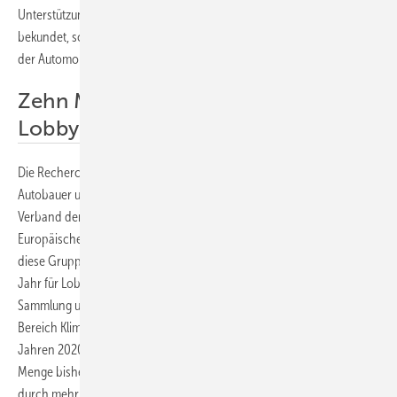
Unterstützung für das Pariser Abkommen und langfristige Klimaziele
bekundet, scheinen Gruppen wie BMW und der deutsche Verband
der Automobilindustrie (VDA) diese Ziele zu konterkarieren.
Zehn Millionen Euro pro Jahr für
Lobbying in der EU
Die Recherchen beziehen sich auf die drei großen deutschen
Autobauer und ihre beiden wichtigsten Industrieverbände, den
Verband der Automobilindustrie (VDA) in Deutschland und den
Europäischen Automobilherstellerverband (ACEA). Zusammen geben
diese Gruppen Offenlegungen zufolge über zehn Millionen Euro pro
Jahr für Lobbying in der EU aus. Die Recherchen umfassten die
Sammlung und Analyse von über 1.000 Hinweisen zu Aktivitäten im
Bereich Klimaschutzregulierung, von denen mehr als 400 aus den
Jahren 2020 oder 2021 stammen. Dazu gehört eine beträchtliche
Menge bisher ungesehener Informationen, auf die Influencemap
durch mehr als zehn Anträge auf Informationsfreiheit zugreifen