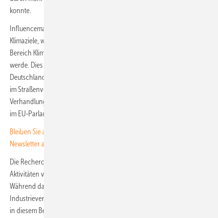
konnte.
Influencemap unterstreicht die Gefahr für die deutschen und EU-
Klimaziele, wenn die Regulierung durch negative Aktivitäten im
Bereich Klimaschutzregulierung der Automobilindustrie aufgeweicht
werde. Dies sei aufgrund der laufenden Koalitionsverhandlungen in
Deutschland, die wahrscheinlich einen Plan für die Dekarbonisierung
im Straßenverkehr beinhalten werden, und aufgrund der aktuellen
Verhandlungen über CO2-Flottengrenzwerte für leichte Nutzfahrzeuge
im EU-Parlament von Bedeutung.
Bleiben Sie auf dem Laufenden, melden Sie sich für unseren
Newsletter an!
Die Recherchen heben aber auch die zunehmend positiven direkten
Aktivitäten von Volkswagen bei der Klimaschutzregulierung hervor.
Während das Unternehmen weiterhin ein wichtiges Mitglied von
Industrieverbänden, einschließlich des VDA, mit negativen Aktivitäten
in diesem Bereich sei, erklärt das Thinktank. Die Bilanz sei daher