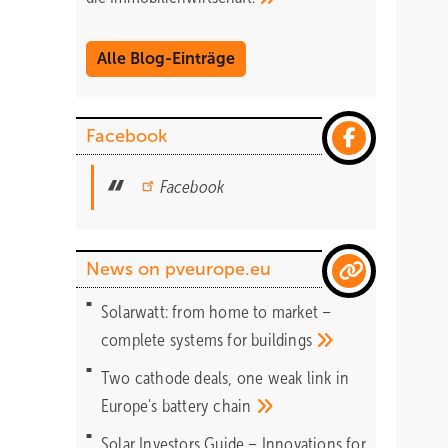
Alle Blog-Einträge
Facebook
Facebook
News on pveurope.eu
Solarwatt: from home to market –
complete systems for
buildings
Two cathode deals, one weak link in
Europe's battery
chain
Solar Investors Guide – Innovations for