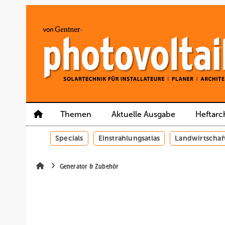
Springe
Springe
Springe
auf
auf
auf
Hauptinhalt
Hauptmenü
SiteSearch
Themen
Aktuelle Ausgabe
Heftarc
Specials
Einstrahlungsatlas
Landwirtschaf
Generator & Zubehör