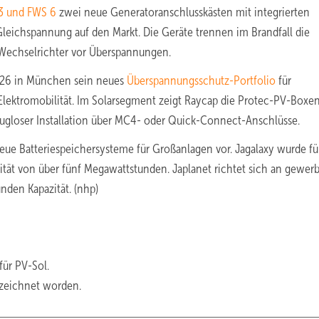
3 und FWS 6
zwei neue Generatoranschlusskästen mit integrierten
Gleichspannung auf den Markt. Die Geräte trennen im Brandfall die
Wechselrichter vor Überspannungen.
 2026 in München sein neues
Überspannungsschutz-Portfolio
für
ektromobilität. Im Solarsegment zeigt Raycap die Protec-PV-Boxen
ugloser Installation über MC4- oder Quick-Connect-Anschlüsse.
ue Batteriespeichersysteme für Großanlagen vor. Jagalaxy wurde fü
ität von über fünf Megawattstunden. Japlanet richtet sich an gewer
nden Kapazität. (nhp)
für PV-Sol.
zeichnet worden.