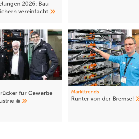
elungen 2026: Bau
eichern
vereinfacht
Markttrends
rü cker für Gewerbe
Runter von der
Bremse!
ustrie