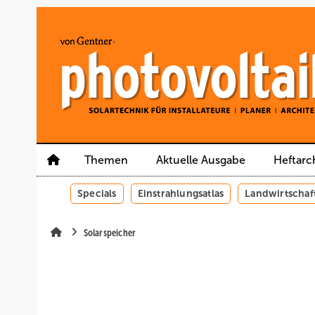
Springe
Springe
Springe
auf
auf
auf
Hauptinhalt
Hauptmenü
SiteSearch
Themen
Aktuelle Ausgabe
Heftarc
Specials
Einstrahlungsatlas
Landwirtschaf
Solarspeicher