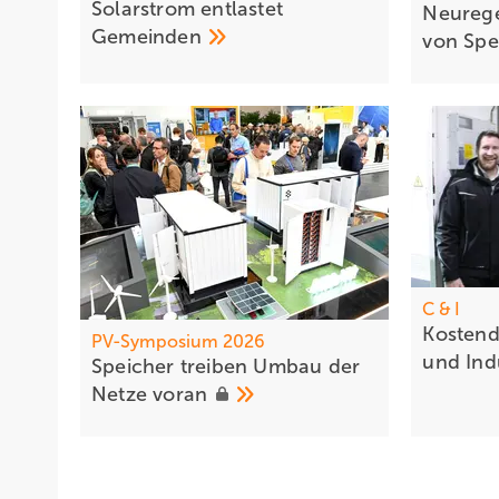
Solarstrom entlastet
Neureg
Gemeinden
von Sp
C & I
Kostend
PV-Symposium 2026
und
Ind
Sp eicher treiben Umbau der
Netze
voran