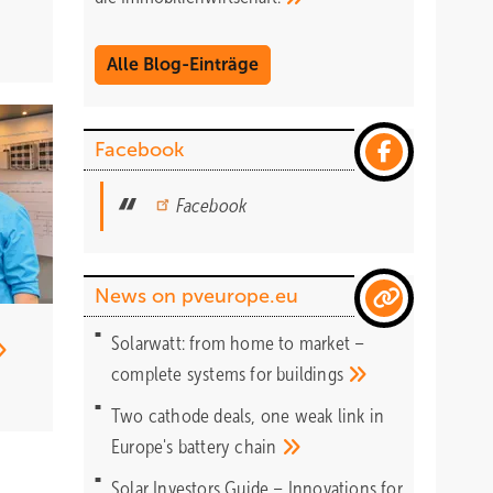
Alle Blog-Einträge
Facebook
Facebook
News on pveurope.eu
Solarwatt: from home to market –
complete systems for
buildings
Two cathode deals, one weak link in
Europe's battery
chain
Solar Investors Guide – Innovations for