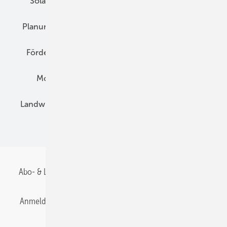
Solarspeicher
AC-Technik
Wartung
Planung
E-Mobilität
Wärme
Recht
Förderung
Preise
Hybridgeneratoren
Montage
Installation
Solarparks
Landwirtschaft
Mieterstrom
Fachhandel
BIPV
Abo- & Leserservice
AGB
Alle Inhalte chronologisch
Anmelden
Anmeldung & Registrierung
Datenschutz