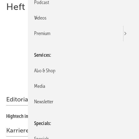
Podcast
Heft 12-2009
Videos
Premium
Services
Abo & Shop
Media
Editorial
Newsletter
3
Hightech im Modul
Specials
Karriere & Recruitment
Specials