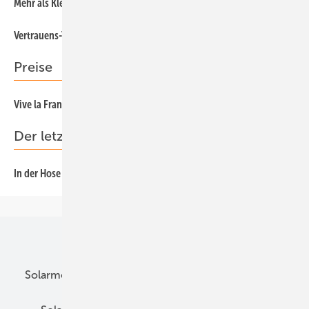
Mehr als Kleben
66
54
Vertrauens-Test
Preise
42
Vive la France
Der letzte Schrei
96
In der Hose ist es dunkel
Unsere Themen
Solarmodule
DC-Technik
Wechselrichter