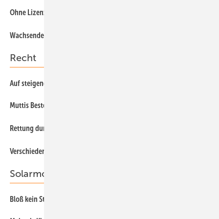
62
Ohne Lizenz zum Löten
58
Wachsende Nachfrage
Recht
Auf steigende Strompreise setzen
73
Muttis Bester
14
18
Rettung durch das “Space Race“
32
Verschiedene Geschäftsmodelle
Solarmodule
Bloß kein Stress
48