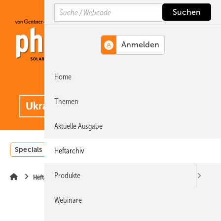
Springe
Springe
Springe
Search
auf
auf
auf
Hauptinhalt
Hauptmenü
SiteSearch
Home
MENÜ
.
Themen
Aktuelle Ausgabe
Specials
Einstrahlungsatlas
Landwirtschaft
Invest
Heftarchiv
Produkte
Heftarchiv
Webinare