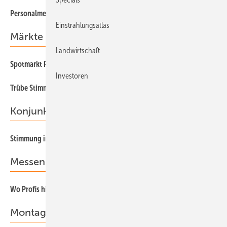
78
Personalmeldungen
Einstrahlungsatlas
Märkte & Trends
Landwirtschaft
26
Spotmarkt PV-Module
Investoren
30
Trübe Stimmung
Konjunkturindex
28
Stimmung im deutschen Handwerk
Messen & Konferenzen 2010
80
Wo Profis hingehen
Montage