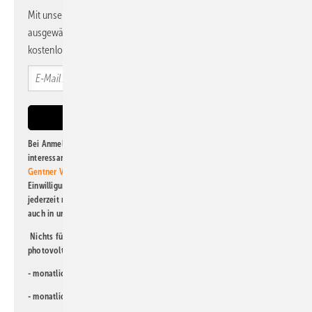
Mit unserem Newsletter erhalten Sie regelmäßig von uns
ausgewählte Informationen und Neuigkeiten, gebündelt und
kostenlos direkt ins Postfach.
Bei Anmeldung zu diesem Newsletter bin ich damit einverstanden, über
interessante Verlags- und Online-Angebote
der Marken der Alfons W.
Gentner Verlag GmbH & Co. KG
informiert zu werden. Diese
Einwilligung kann ich jederzeit widerrufen und eine Abmeldung ist
jederzeit möglich. Informationen zum Umgang mit Daten finden Sie
auch in unserer
Datenschutzerklärung
.
Nichts für Sie dabei? Dann lesen Sie doch einen unserer weiteren
photovoltaik-Newsletter!
- monatlicher
Newsletter für Investoren
- monatlicher
Newsletter PV für die Landwirtschaft