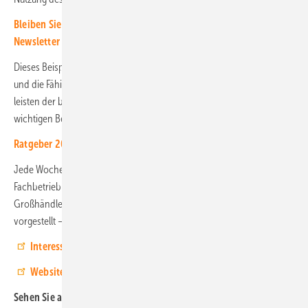
Bleiben Sie auf dem Laufenden, melden Sie sich für unseren
Newsletter an
Dieses Beispiel unterstreicht die langjährige Expertise des Installateurs
und die Fähigkeit, inspirierende Solarlösungen zu realisieren. Damit
leisten der beauftragende Kunde und der Installationsbetrieb einen
wichtigen Beitrag zur Energiewende.
Ratgeber 2025: 250 Tipps für solaren Eigenstrom
Jede Woche wird in der Videoreihe
PV-Profi der Woche
ein
Fachbetrieb aus dem Partnernetzwerk des norddeutschen
Großhändlers EWS und namhaften Herstellern der Branche
vorgestellt – auf YouTube und auf der Website. (HS)
Interesse? Dann schauen Sie rein!
Website von Schäfer – Der Elektromeister
Sehen Sie auch: