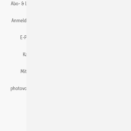
Abo- & Leserservice
AGB
Alle Inhalte chronologisch
Anmelden
Anmeldung & Registrierung
Datenschutz
E-Paper
Gentner Energy Media
Impressum
Karriere bei Gentner
Team
Mediaservice
Mitgliedschaften und Engagement
Newsletter
photovoltaik abonnieren
Privacy Manager
pv Europe
RSS-Feed
Veranstaltungen / Webinare
© 2026 photovoltaik