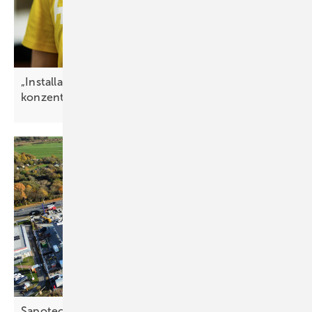
„Installateure können sich auf ihre Aufträge
konzentrieren“
Sapotech baut Großanlage für Famila-Markt in