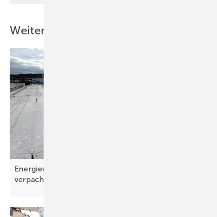
Weitere Inhalte
Energiewende im Gewerbe: Dächer richtig
verpachten und Solarstrom
nutzen