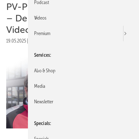
Podcast
PV-Profi der Woche: Schäfer
– Der Elektromeister im
Videos
Video vorgestellt
Premium
19.05.2025
|
Druckvorschau
Services
Abo & Shop
Media
Newsletter
Specials
EWS
Specials