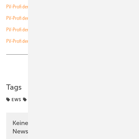
PV-Profi der Woche: JM Projektinvest im Video vorgestellt
PV-Profi der Woche: Hamacher Solar im Video vorgestellt
PV-Profi der Woche: Evosun im Video vorgestellt
PV-Profi der Woche: Gorilla Solar im Video vorgestellt
Teilen
Link kopieren
Tags
EWS
Installation
PV-Profi
Keine Zeit? Kein Problem mit dem PV
Newsletter!