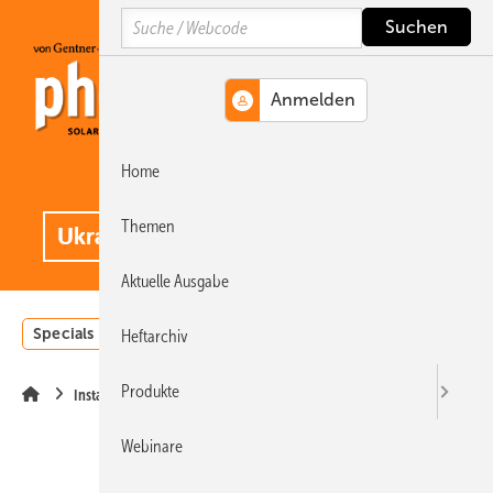
Springe
Springe
Springe
Search
auf
auf
auf
Hauptinhalt
Hauptmenü
SiteSearch
Home
MENÜ
.
Themen
Aktuelle Ausgabe
Specials
Einstrahlungsatlas
Landwirtschaft
Invest
Heftarchiv
Produkte
Installation
Webinare