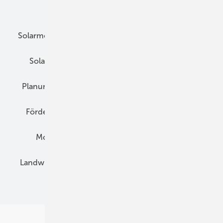
Unsere Themen
Solarmodule
DC-Technik
Wechselrichter
Solarspeicher
AC-Technik
Wartung
Planung
E-Mobilität
Wärme
Recht
Förderung
Preise
Hybridgeneratoren
Montage
Installation
Solarparks
Landwirtschaft
Mieterstrom
Fachhandel
BIPV