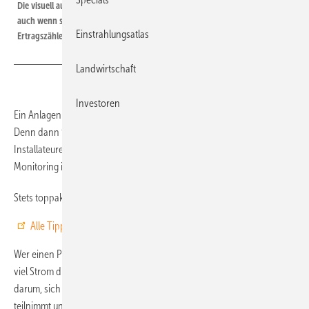
Die visuell aufbereiteten Daten geben Aufschluss über Fehler in der Anlage,
auch wenn sie sich langsam einschleichen und beim täglichen Blick auf den
Einstrahlungsatlas
Ertragszähler nicht mehr auffallen.
Landwirtschaft
Investoren
Ein Anlagenbetreiber sollte unbedingt den Ertrag im Blick behalten.
Denn dann fallen eventuelle Fehler an der Anlage sehr schnell auf.
Installateure können diese Aufgabe mit übernehmen, wenn ein
Monitoring in die Anlage integriert ist.
Stets toppaktuell:
Abonnieren Sie unseren Newsletter!
Alle Tipps aus erster Hand, in einem Band.
Wer einen Photovoltaikgenerator hat, sollte auch genau wissen, wie
viel Strom dieser tatsächlich produziert. Dabei geht es nicht nur
darum, sich darüber zu freuen, dass man an der Stromversorgung
teilnimmt und nicht nur auf die Verbraucherrolle reduziert wird,