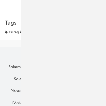
Teilen
Link kopieren
Tags
Ertrag
Planung & Wartung
Solartipp
Unsere Themen
Solarmodule
DC-Technik
Wechselrichter
Solarspeicher
AC-Technik
Wartung
Planung
E-Mobilität
Wärme
Recht
Förderung
Preise
Hybridgeneratoren