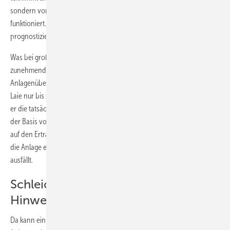
sondern vor allem darum zu erfahren, ob der Generator auch richtig
funktioniert. Schließlich sind eventuell zu starke Abweichungen vom
prognostizierten Ertrag ein Hinweis auf einen Fehler in der Anlage.
Was bei großen Anlagen längst Gang und Gäbe ist, setzt sich
zunehmend auch bei kleineren Generatoren durch: die
Anlagenüberwachung und das Monitoring der Erträge. Das kann der
Laie nur bis zu einem gewissen Punkt selbst übernehmen. Doch wenn
er die tatsächlichen nicht mit dem eigentlich möglichen Erträgen auf
der Basis von Wetterdaten vergleichen kann, bleibt der tägliche Blick
auf den Ertragszähler vergebliche Mühe, wenn sich Fehler langsam in
die Anlage einschleichen und nicht gleich der halbe Generator
ausfällt.
Schleichende Ertragsminderung ist
Hinweis auf Fehler
Da kann ein Monitoringsystem weiterhelfen, um Auffälligkeiten an der