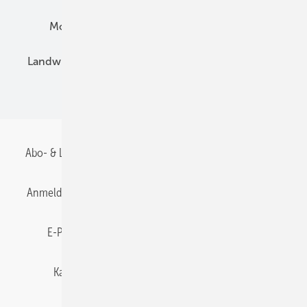
Montage
Installation
Solarparks
Landwirtschaft
Mieterstrom
Fachhandel
BIPV
Abo- & Leserservice
AGB
Alle Inhalte chronologisch
Anmelden
Anmeldung & Registrierung
Datenschutz
E-Paper
Gentner Energy Media
Impressum
Karriere bei Gentner
Team
Mediaservice