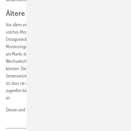
Ältere Anlagen nachrüsten
Vor allem viele ältere Anlagen laufen derzeit komplett ohne ein
solches Monitoringsystem. Aufgrund der vielfältigen Quellen für eine
Ertragsminderung lohnt sich hier die Nachrüstung mit einem externen
Monitoringsystem. Es gibt inzwischen eine Vielzahl von Herstellern
am Markt, deren Geräte mit den unterschiedlichen
Wechselrichtermodellen kommunizieren und so die Daten abrufen
können. Die Datenerfassungseinheiten werden an die
Serienverbindung des Wechselrichters angeschlossen. Voraussetzung
ist, dass sie auf die Kommunikationsprotokolle der Wechselrichter
zugreifen können, was bei älteren Modellen in der Regel kein Problem
ist.
Diesen und weitere Tipps lesen Sie
hier
.