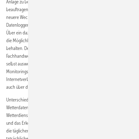
Anlage zu bemerken und dann eventuell den Fachhandwerker zu
beauftragen, der sich auf die konkrete Fehlersuche begibt. Viele
neuere Wechselrichter bringen zumindest schon einmal einen
Datenlogger mit, der jede produzierte Kilowattstunde aufzeichnet.
Über ein dazugehöriges Internetportal bieten viele Hersteller zudem
die Möglichkeit, diese Daten auch graphisch aufbereitet im Blick zu
behalten. Der Anlagenbetreiber oder ein beauftragter
Fachhandwerker erhält somit Zugang zu diesen Daten und kann sie
selbst auswerten – inklusive einer längeren Ertragsbeobachtung. Die
Monitoringsysteme übertragen die Daten meist über eine
Internetverbindung – mehrheitlich über DSL oder Mobilfunk – oder
auch über das Telefonnetz.
Unterschiedlich effektiv sind sie hinsichtlich der Einbeziehung von
Wetterdaten. Einige Monitoringsysteme greifen auf die Daten von
Wetterdiensten zurück. Für eine einfache Beobachtung des Ertrags
und das Erkennen von Problemen reicht das meist aus. Zumal dann
die täglichen Differenzen zwischen den Wetterdienstdaten und den
tatsächlichen Wetter- und Einstrahlungswerten vor Ort gleich bleiben.