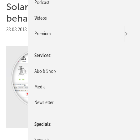
Podcast
Solartipp: Den Ertrag im Blick
behalten
Videos
28.08.2018
|
Druckvorschau
Premium
Services
Abo & Shop
Media
Newsletter
Specials
Solaredge
Specials