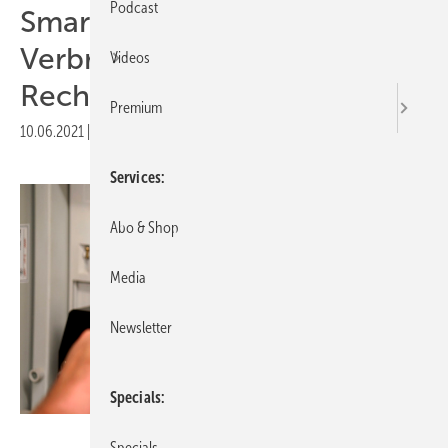
Podcast
Smart Meter:
Verbraucherzentrale fordert
Videos
Recht auf Ausbau
Premium
10.06.2021
|
Druckvorschau
Services
Abo & Shop
Media
Newsletter
Specials
Netz Oberösterreich
Specials