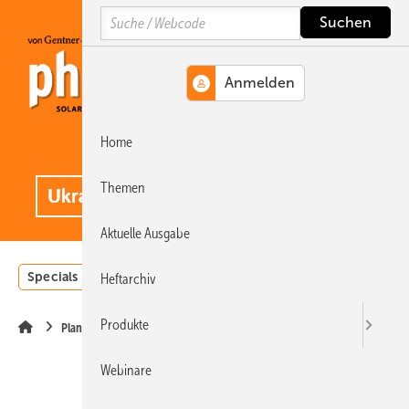
Springe
Springe
Springe
Search
auf
auf
auf
Hauptinhalt
Hauptmenü
SiteSearch
Home
MENÜ
.
Themen
Aktuelle Ausgabe
Specials
Einstrahlungsatlas
Landwirtschaft
Invest
Heftarchiv
Produkte
Planung
Webinare