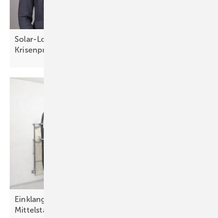
Solar-Lotsen unterstützen Investoren bei
Krisenprojekten
Einklang will speicheroptimierte Stromlösung für
Mittelstand
skalieren