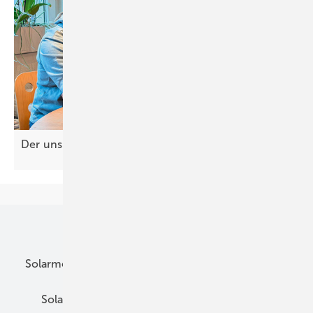
Der unsi chtba re Mitarbeiter in Ihrem
Betrieb
Unsere Themen
Solarmodule
DC-Technik
Wechselrichter
Solarspeicher
AC-Technik
Wartung