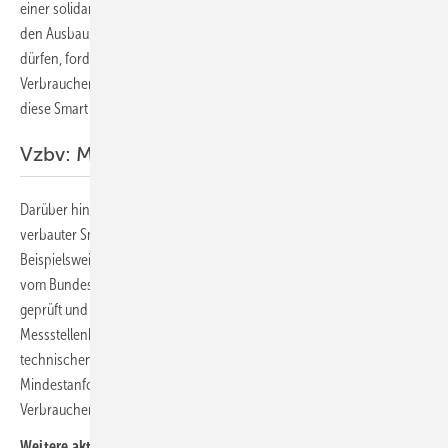
einer solidarischen Finanzierung erhalten. Zudem sollten Verbraucher
den Ausbau der mangelhaft freigegebenen Smart Meter verlangen
dürfen, fordern die Verbraucherschützer. Für den Fall, dass
Verbraucher auf den Ausbau verzichten, solle die Preisobergrenze für
diese Smart Meter auf 20 Euro gedeckelt werden.
Vzbv: Messstellenbetriebsgesetz ändern
Darüber hinaus fordert der Vzbv, dass der Funktionsumfang bereits
verbauter Smart Meter bestimmte Bedingungen erfüllen muss.
Beispielsweise müssen Updates kompatibel sein und die Software
vom Bundesamt für Sicherheit in der Informationstechnik (BSI)
geprüft und zugelassen sein. Der Paragraph 21 des
Messstellenbetriebsgesetz solle so geändert werden, dass die
technischen Richtlinien des BSI den gesetzlichen
Mindestanforderungen an Smart Meter voll entsprechen, fordert die
Verbraucherzentrale. (nhp)
Weitere aktuelle News: