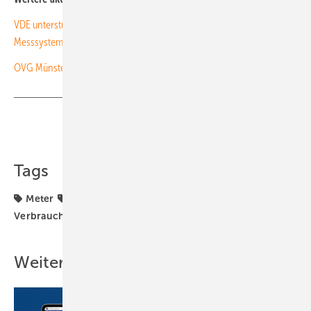
VDE unterstützt rechtssichere Einführung von intelligenten
Messsystemen
OVG Münster stoppt Rollout der Smart Meter
Teilen
Link kopieren
Tags
Meter
Planung
Smart Meter
Verbraucherzentrale
Weitere Inhalte