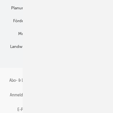
Planung
E-Mobilität
Wärme
Recht
Förderung
Preise
Hybridgeneratoren
Montage
Installation
Solarparks
Landwirtschaft
Mieterstrom
Fachhandel
BIPV
Abo- & Leserservice
AGB
Alle Inhalte chronologisch
Anmelden
Anmeldung & Registrierung
Datenschutz
E-Paper
Gentner Energy Media
Impressum