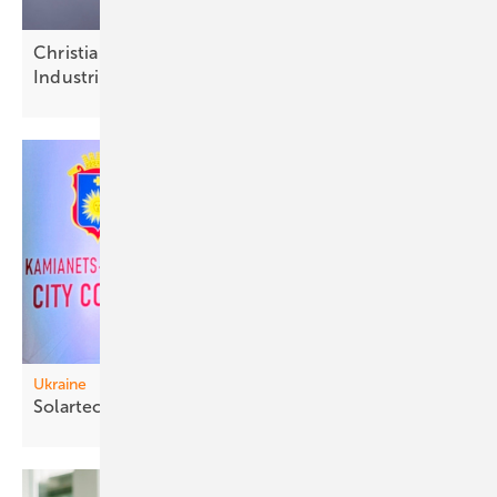
Christian Bauer von InnoEnergy: „Strategische
Industrien aufbauen und
halten“
Ukraine
Solartechn ik für
Danach