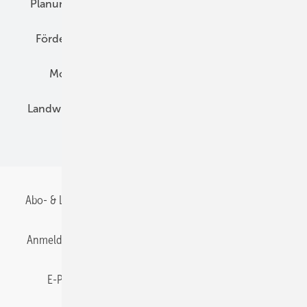
Planung
E-Mobilität
Wärme
Recht
Förderung
Preise
Hybridgeneratoren
Montage
Installation
Solarparks
Landwirtschaft
Mieterstrom
Fachhandel
BIPV
Abo- & Leserservice
AGB
Alle Inhalte chronologisch
Anmelden
Anmeldung & Registrierung
Datenschutz
E-Paper
Gentner Energy Media
Impressum