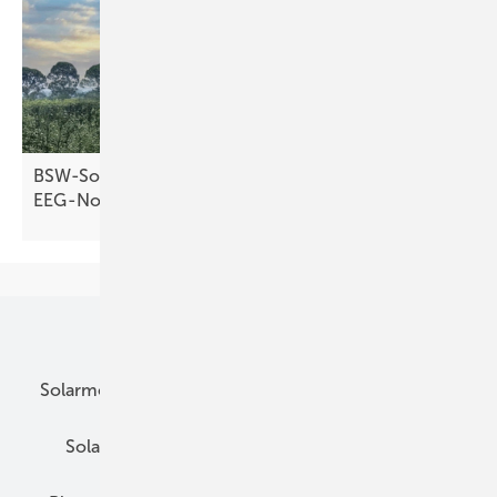
BSW-Solar warnt vor Markteinbruch durch
EEG-Novelle
Unsere Themen
Solarmodule
DC-Technik
Wechselrichter
Solarspeicher
AC-Technik
Wartung