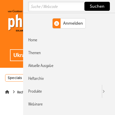
Springe
Springe
Springe
Search
auf
auf
auf
Hauptinhalt
Hauptmenü
SiteSearch
Home
MENÜ
.
Themen
Aktuelle Ausgabe
Specials
Einstrahlungsatlas
Landwirtschaft
Invest
Heftarchiv
Produkte
Recht
Webinare