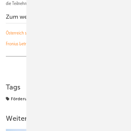
die Teilnehmerzahl allerdings begrenzt. (su)
Zum weiterlesen:
Österreich sucht Strategien fürs Modulrecycling
Fronius betreibt Schneemobile mit Wasserstoff
Teilen
Link kopieren
Tags
Förderung
Recht
Webinare
Weitere Inhalte