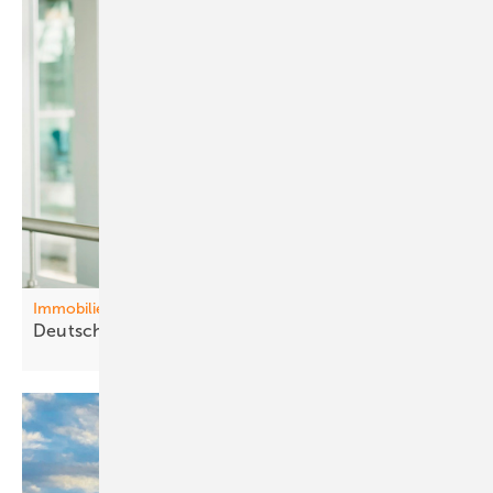
Immobilien
Deutschl and baut sich
arm