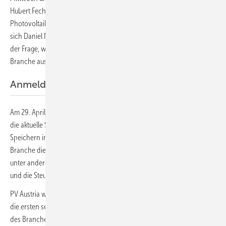
Hubert Fechner von der TPPV. Er wird über die zukünftige Rolle der
Photovoltaik in der Mobilität referieren. Eine Woche später widmet
sich Daniel Naschnegg von der Wirtschaftskammer Österreich (WKO)
der Frage, welche Chancen, Risiken und Herausforderungen für die
Branche aus der Coronakrise erwachsen.
Anmeldung schon möglich
Am 29. April erklärt Petra Lehner vom Umweltforum Haushalt (UFH)
die aktuelle Situation beim Recycling von Solarmodulen und
Speichern in Österreich und vor welchen Herausforderungen die
Branche diesbezüglich noch steht. In weiteren Vorträgen geht es
unter anderem um die Wirtschaftlichkeit von Energiegemeinschaften
und die Steuerregeln für Betreiber von Solaranlagen in Österreich.
PV Austria wird das Format der Webinare noch weiter entwickeln. Für
die ersten sechs Termine können Sie sich schon auf der Internetseite
des Branchenverbandes
anmelden
. Die Webinare sind kostenlos,