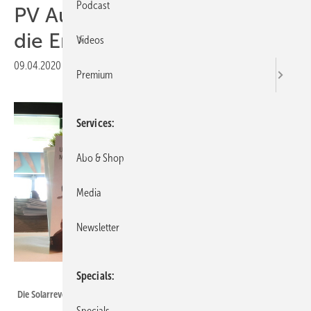
Podcast
PV Austria: Webinare zeigen
die Entwicklung in Österreich
Videos
09.04.2020
|
Druckvorschau
Premium
Services
Abo & Shop
Media
Newsletter
Velka Botička
Specials
Die Solarrevolution in Österreich geht weiter - trotz Coronavirus.
Specials