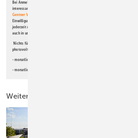
Bei Anmeldung zu diesem Newsletter bin ich damit einverstanden, über
interessante Verlags- und Online-Angebote
der Marken der Alfons W.
Gentner Verlag GmbH & Co. KG
informiert zu werden. Diese
Einwilligung kann ich jederzeit widerrufen und eine Abmeldung ist
jederzeit möglich. Informationen zum Umgang mit Daten finden Sie
auch in unserer
Datenschutzerklärung
.
Nichts für Sie dabei? Dann lesen Sie doch einen unserer weiteren
photovoltaik-Newsletter!
- monatlicher
Newsletter für Investoren
- monatlicher
Newsletter PV für die Landwirtschaft
Weitere Inhalte