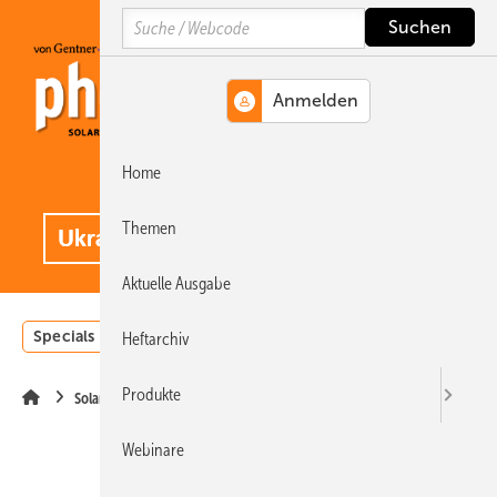
Springe
Springe
Springe
Search
auf
auf
auf
Hauptinhalt
Hauptmenü
SiteSearch
Home
MENÜ
.
Themen
Aktuelle Ausgabe
Specials
Einstrahlungsatlas
Landwirtschaft
Invest
Heftarchiv
Produkte
Solarmodule
Webinare