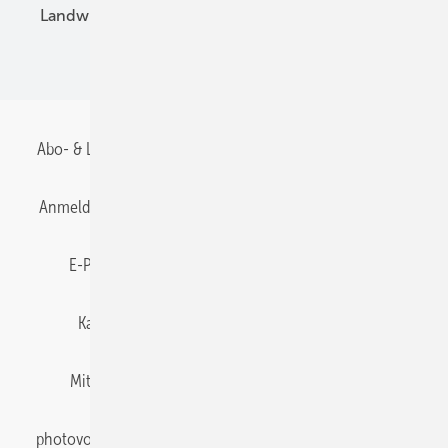
Landwirtschaft
Mieterstrom
Fachhandel
BIPV
Abo- & Leserservice
AGB
Alle Inhalte chronologisch
Anmelden
Anmeldung & Registrierung
Datenschutz
E-Paper
Gentner Energy Media
Impressum
Karriere bei Gentner
Team
Mediaservice
Mitgliedschaften und Engagement
Newsletter
photovoltaik abonnieren
Privacy Manager
pv Europe