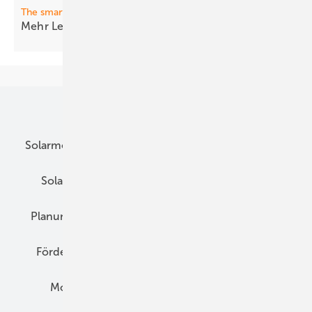
The smarter E Awards
Mehr Leistung, mehr ­vernet zte
Projekte
Unsere Themen
Solarmodule
DC-Technik
Wechselrichter
Solarspeicher
AC-Technik
Wartung
Planung
E-Mobilität
Wärme
Recht
Förderung
Preise
Hybridgeneratoren
Montage
Installation
Solarparks