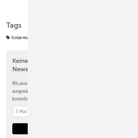
Teilen
Link kopieren
Tags
Solarmodule
Touren
Keine Zeit? Kein Problem mit dem PV
Newsletter!
Mit unserem Newsletter erhalten Sie regelmäßig von uns
ausgewählte Informationen und Neuigkeiten, gebündelt und
kostenlos direkt ins Postfach.