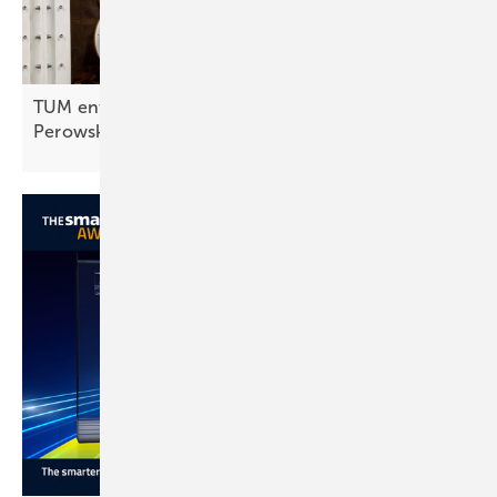
TUM entschlüsselt Alterungsmechanismus von
Perowskitzellen