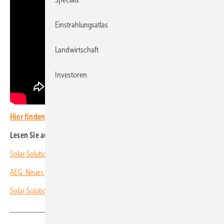
Einstrahlungsatlas
Landwirtschaft
Investoren
Hier finden Sie mehr Videos PV on Tour.
Lesen Sie auch:
Solar Solutions Düsseldorf: Ecoflow kündigt neue Produkte an
AEG: Neues Solarmodul und Stromspeicher im Angebot
Solar Solutions: Regionale Fachmesse in Düsseldorf stark gestartet