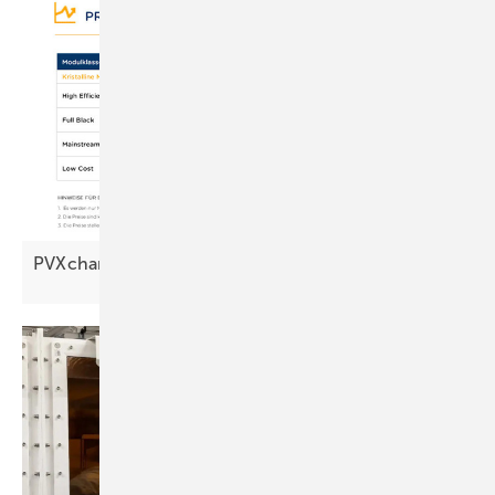
PVXchange: Modulpreise legen weiter
zu