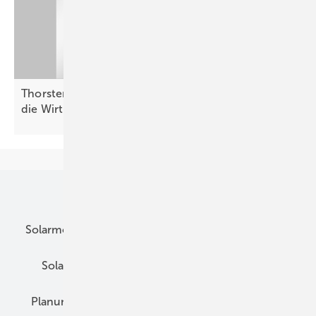
Thorsten Blanke von Belectric: „Batterien helfen,
die Wirtschaftlichkeit zu
verbessern“
Unsere Themen
Solarmodule
DC-Technik
Wechselrichter
Solarspeicher
AC-Technik
Wartung
Planung
E-Mobilität
Wärme
Recht