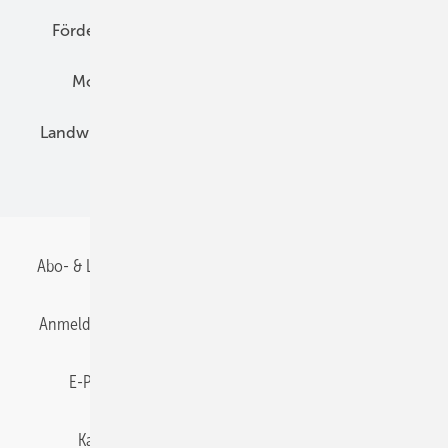
Förderung
Preise
Hybridgeneratoren
Montage
Installation
Solarparks
Landwirtschaft
Mieterstrom
Fachhandel
BIPV
Abo- & Leserservice
AGB
Alle Inhalte chronologisch
Anmelden
Anmeldung & Registrierung
Datenschutz
E-Paper
Gentner Energy Media
Impressum
Karriere bei Gentner
Team
Mediaservice