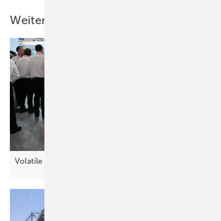
Weitere Inhalte
Volatile Strompreise – neue
Chancen