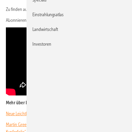
Zu finden auch auf
Spotify
und
Apple Podcasts
.
Einstrahlungsatlas
Abonnieren Sie
unseren Youtube-Kanal
!
Landwirtschaft
Investoren
Mehr über Euronergy:
Neue Leichtbaumodule im Brandtest (Video)
Martin Green von Euronergy: „Wir ko ntaktieren die Zellen mit
Kupferfolie“
(Interview)