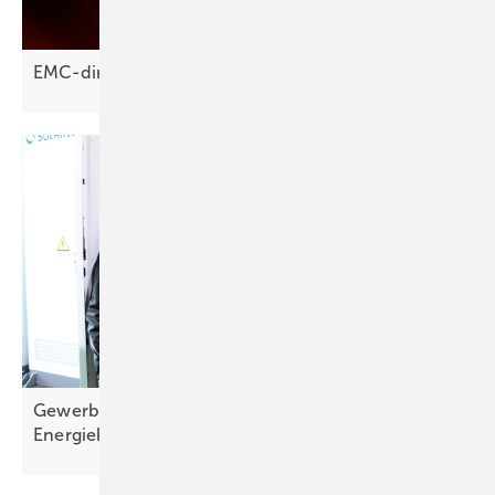
EMC-direct: Drainage-Clips reduzieren
Soiling
Gewerbespeicher von Solarwatt drückt
Energiekosten