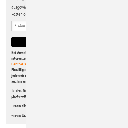
ausgewählte Informationen und Neuigkeiten, gebündelt und
kostenlos direkt ins Postfach.
Bei Anmeldung zu diesem Newsletter bin ich damit einverstanden, über
interessante Verlags- und Online-Angebote
der Marken der Alfons W.
Gentner Verlag GmbH & Co. KG
informiert zu werden. Diese
Einwilligung kann ich jederzeit widerrufen und eine Abmeldung ist
jederzeit möglich. Informationen zum Umgang mit Daten finden Sie
auch in unserer
Datenschutzerklärung
.
Nichts für Sie dabei? Dann lesen Sie doch einen unserer weiteren
photovoltaik-Newsletter!
- monatlicher
Newsletter für Investoren
- monatlicher
Newsletter PV für die Landwirtschaft