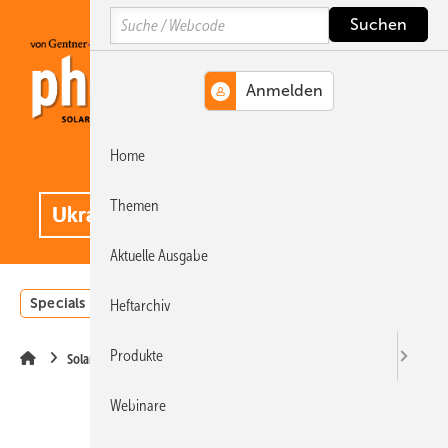
Springe
Springe
Springe
Search
auf
auf
auf
Hauptinhalt
Hauptmenü
SiteSearch
Home
MENÜ
.
Themen
Aktuelle Ausgabe
Specials
Einstrahlungsatlas
Landwirtschaft
Invest
Heftarchiv
Produkte
Solarmodule
Webinare