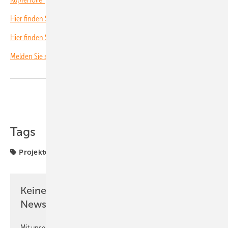
Hier finden Sie weitere Folgen unseres Podcasts.
Hier finden Sie neue Videos für Investoren und EPC.
Melden Sie sich für unseren monatlichen Investoren-Newsletter an!
Teilen
Link kopieren
Tags
Projekte
Solarmodule
Keine Zeit? Kein Problem mit dem PV
Newsletter!
Mit unserem Newsletter erhalten Sie regelmäßig von uns