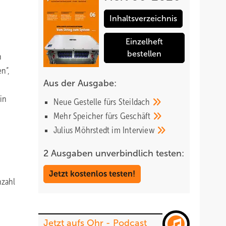
Inhaltsverzeichnis
Einzelheft
bestellen
n
n“,
Aus der Ausgabe:
ein
Neue Gestelle fürs
Steildach
Mehr Speicher fürs
Geschäft
Julius Möhrstedt im
Interview
2 Ausgaben unverbindlich testen:
Jetzt kostenlos testen!
nzahl
Jetzt aufs Ohr - Podcast