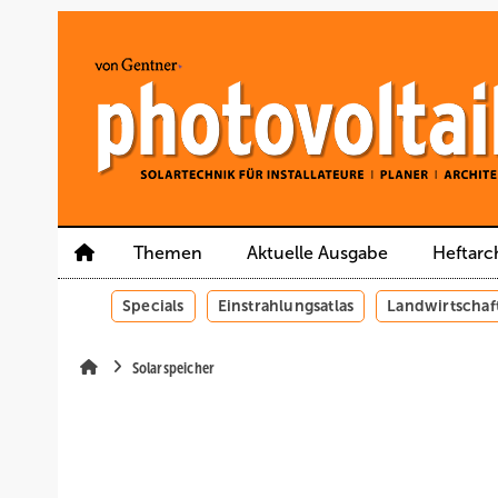
Springe
Springe
Springe
auf
auf
auf
Hauptinhalt
Hauptmenü
SiteSearch
Themen
Aktuelle Ausgabe
Heftarc
Specials
Einstrahlungsatlas
Landwirtschaf
Solarspeicher