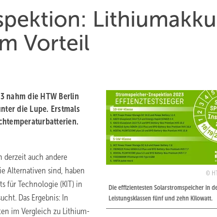
spektion: Lithiumakku
im Vorteil
23 nahm die HTW Berlin
nter die Lupe. Erstmals
chtemperaturbatterien.
n derzeit auch andere
ie Alternativen sind, haben
HT
ts für Technologie (KIT) in
Die effizientesten Solarstromspeicher in d
cht. Das Ergebnis: In
Leistungsklassen fünf und zehn Kilowatt.
ten im Vergleich zu Lithium-