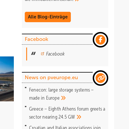
Alle Blog-Einträge
Facebook
Facebook
News on pveurope.eu
Fenecon: large storage systems –
made in
Europe
Greece – Eighth Athens forum greets a
sector nearing 24.5
GW
Croatian and Italian associations join