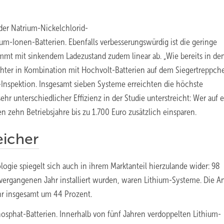
 der Natrium-Nickelchlorid-
ium-Ionen-Batterien. Ebenfalls verbesserungswürdig ist die geringe
immt mit sinkendem Ladezustand zudem linear ab. „Wie bereits in de
hter in Kombination mit Hochvolt-Batterien auf dem Siegertreppche
-Inspektion. Insgesamt sieben Systeme erreichten die höchste
ehr unterschiedlicher Effizienz in der Studie unterstreicht: Wer auf 
en zehn Betriebsjahre bis zu 1.700 Euro zusätzlich einsparen.
eicher
ogie spiegelt sich auch in ihrem Marktanteil hierzulande wider: 98
ergangenen Jahr installiert wurden, waren Lithium-Systeme. Die A
hr insgesamt um 44 Prozent.
sphat-Batterien. Innerhalb von fünf Jahren verdoppelten Lithium-