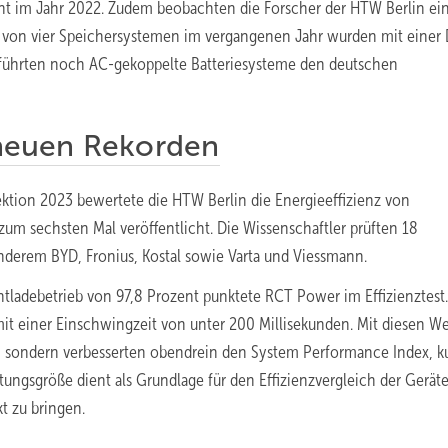
ent im Jahr 2022. Zudem beobachten die Forscher der HTW Berlin ei
i von vier Speichersystemen im vergangenen Jahr wurden mit einer
n führten noch AC-gekoppelte Batteriesysteme den deutschen
neuen Rekorden
tion 2023 bewertete die HTW Berlin die Energieeffizienz von
 zum sechsten Mal veröffentlicht. Die Wissenschaftler prüften 18
derem BYD, Fronius, Kostal sowie Varta und Viessmann.
tladebetrieb von 97,8 Prozent punktete RCT Power im Effizienztest.
t einer Einschwingzeit von unter 200 Millisekunden. Mit diesen W
uf, sondern verbesserten obendrein den System Performance Index, ku
ungsgröße dient als Grundlage für den Effizienzvergleich der Gerät
t zu bringen.