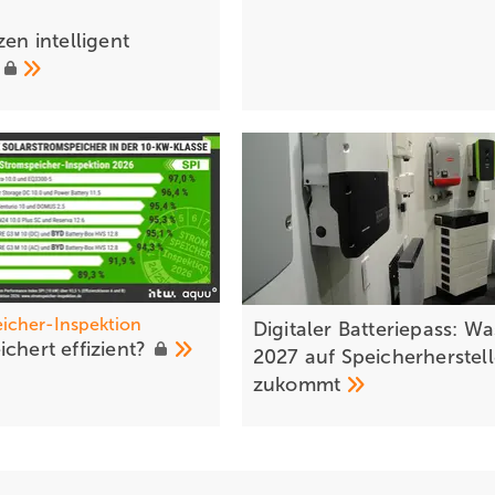
 zen intelligent
n
icher-Inspektion
Digitaler Batteriepass: Wa
ichert
effizient?
2027 auf Speicherherstell
zukommt