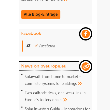
Alle Blog-Einträge
Facebook
Facebook
News on pveurope.eu
Solarwatt: from home to market –
complete systems for
buildings
Two cathode deals, one weak link in
Europe's battery
chain
Solar Investors Guide – Innovations for