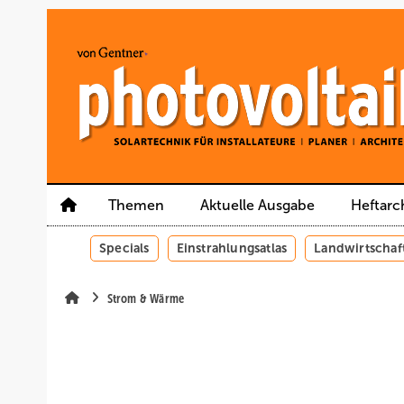
Springe
Springe
Springe
auf
auf
auf
Hauptinhalt
Hauptmenü
SiteSearch
Themen
Aktuelle Ausgabe
Heftarc
Specials
Einstrahlungsatlas
Landwirtschaf
Strom & Wärme