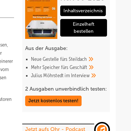
Inhaltsverzeichnis
Einzelheft
bestellen
ssen,
Aus der Ausgabe:
r
Neue Gestelle fürs
Steildach
einerer
Mehr Speicher fürs
Geschäft
t vom
Julius Möhrstedt im
Interview
ssen
2 Ausgaben unverbindlich testen:
utoren
Jetzt kostenlos testen!
Jetzt aufs Ohr - Podcast