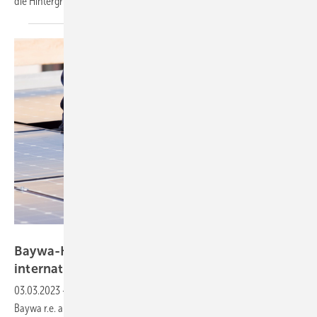
die
Hintergründe.
Getty Images/iStockphoto
Baywa-Konzern plant Verkauf des
internationalen
Solarhandels
03.03.2023
-
Der Agrarhandelskonzern will das bei der
Baywa r.e. angesiedelte internationale Solarhandelsgeschäft Solar