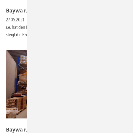
Baywa r.e.
Baywa r.e. baut Geschäft in Frankreich
aus
27.05.2021
-
Der Entwickler von Solar- und Windkraftwerken Baywa
r.e. hat den französischen Partner Enerpole übernommen. Damit
steigt die Projektpipeline um zusätzliche 600
Megawatt.
Baywa r.e.
Baywa r.e. steigt in den tschechischen