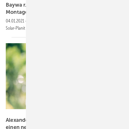
Baywa r.e.: Planungssoftware für
Montagesystem
Novotegra
04.01.2021
-
Baywa r.e. Solar Energy Systems hat sein Planungstool
Solar-Planit
weiterentwickelt.
Baywa r.e.
Alexander Schütt von Baywa r.e.: Mehr Mut und
einen neuen
Anfang!