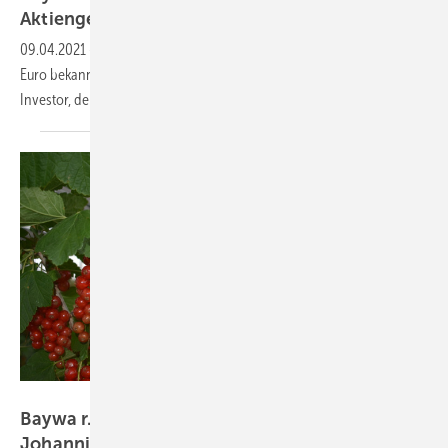
Aktiengesellschaft
09.04.2021
-
Baywa r.e. hat eine Kapitalerhöhung um 530 Millionen
Euro bekanntgegeben. Das Geld kommt von einem Schweizer
Investor, der 49 Prozent der neuen Aktiengesellschaft
hält.
Baywa r.e.
Baywa r.e. baut solares Schutzdach für
Johannisbeeren