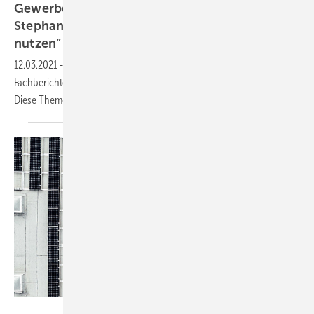
Gewerbespeicher im Intraday-Handel und
Stephan Schindele: „Vorhandene Tec hnik
nut zen”
12.03.2021
-
Griff ins Schatzkästchen: Lesen Sie vertiefende
Fachberichte und aktuelle Einschätzungen zur Marktentwicklung.
Diese Themen empfiehlt Ihnen die
Redaktion:
Baywa r.e.