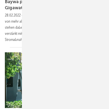
Baywa plant Ökostromprojekte mit einem
Gigawatt Leistung in
2022
28.02.2022
-
Solarhändler Baywa r.e. prognostiziert für 2022 den Bau
von mehr als einem Gigawatt neuer Ökoenergieprojekte. Im Fokus
stehen dabei auch Vorhaben mit grünem Wasserstoff, Speichern und
verstärkt mit förderfreien Projekten, meist im Rahmen von
Stromabnahmeverträgen.