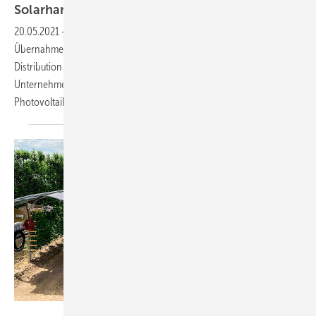
Solarhandel
ein
20.05.2021
-
Der Großhändler Baywa r.e. erweitert mit der
Übernahme des tschechischen Solargroßhändlers Solid Power
Distribution das Photovoltaikgeschäft. Damit untermauert das
Unternehmen seine führende Rolle im europäischen Vertrieb für
Photovoltaik-Komponenten.
Baywa r.e.