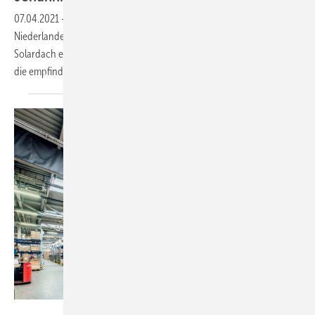
07.04.2021
-
Über einem großen Johannisbeerfeld in den
Niederlanden hat Baywa r.e. zusammen mit Groen Leven ein
Solardach errichtet. Es ersetzt die bisherigen Folientunnel und schützt
die empfindlichen
Früchte.
Baywa r.e.