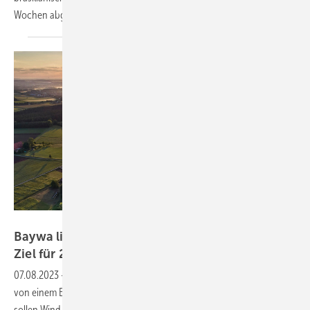
Wochen
abgeschlossen.
Enno Kapitza
Baywa liefert solide Zahlen und bestätigt EBIT-
Ziel für
2023
07.08.2023
-
Der Baywa-Vorstand geht für das Jahr 2023 weiterhin
von einem EBIT zwischen 320 und 370 Millionen Euro aus. 2023
sollen Wind- und Solarprojekte mit 500 Megawatt verkauft werden.