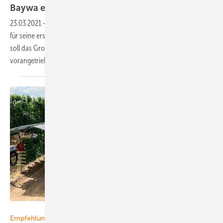
Baywa eröffnet neuen Standort in
Polen
23.03.2021
-
Projektierer und Großhändler Baywa r.e. stellt nun Pläne
für seine erste Lagerhalle und neue Büroräume in Krakau vor. Damit
soll das Großhandelsgeschäft im benachbarten Polen
vorangetrieben und Installateure vor Ort besser bedient
werden.
Baywa r.e.
Empfehlung für Abonnenten