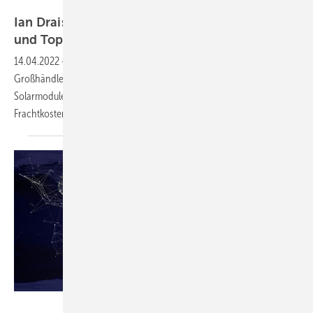
Baywa r.e.
Ian Draisey von Baywa r.e.: Größere Formate
und
Topcon-Zellen
14.04.2022
-
Ian Draisey leitet die Einkaufsabteilung des
Großhändlers. Er sieht einen Technologiesprung bei den
Solarmodulen und sagt: Die Preise hängen entscheidend von den
Frachtkosten
ab.
pixabay / TheDigitalArtist