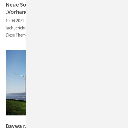
Neue Solarmodule und Stephan Schindele:
„Vorhandene Tec hnik
nut zen”
10.04.2021
-
Griff ins Schatzkästchen: Lesen Sie vertiefende
Fachberichte und aktuelle Einschätzungen zur Marktentwicklung.
Diese Themen empfiehlt Ihnen die
Redaktion:
Baywa r.e.
Baywa r.e. bekommt frisches Kapital und wird