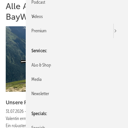
Podcast
Alle Artikel zum Thema
BayWa
Videos
Premium
Services
Abo & Shop
Media
Newsletter
SoliTek
Unsere Produkte der
Woche
31.07.2026
-
Solitek zeigt robuste Solarmodule für alpine Regionen.
Specials
Valentin ermöglicht 3D-Gebäudemodelle für Planung per Mausklick.
Ein robuster Feuerwehrschalter für Photovoltaikanlagen sowie die
Specials