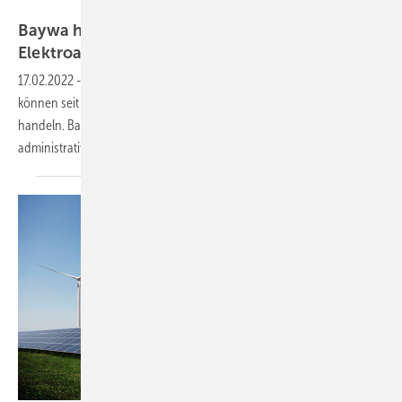
BMS/Chargemondo
Baywa handelt für private Besitzer von
Elektroautos mit
THG-Quoten
17.02.2022
-
Auch Elektromobilisten mit einer eigenen Wallbox
können seit Jahresbeginn mit Treibhausgasminderungsquoten
handeln. Baywa Mobility Solutions übernimmt die komplette
administrative
Abwicklung.