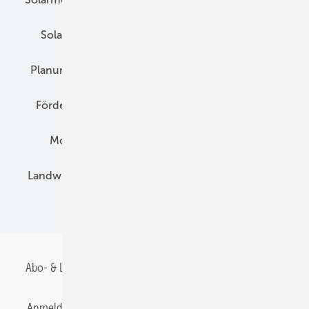
Solarspeicher
AC-Technik
Wartung
Planung
E-Mobilität
Wärme
Recht
Förderung
Preise
Hybridgeneratoren
Montage
Installation
Solarparks
Landwirtschaft
Mieterstrom
Fachhandel
BIPV
Abo- & Leserservice
AGB
Alle Inhalte chronologisch
Anmelden
Anmeldung & Registrierung
Datenschutz