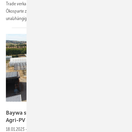
Trade verkaufen. Mit der strategischen Neuausrichtung soll sich die
Ökosparte zukünftig auf das Projektgeschäft und die Expansion als
unabhängiger Stromerzeuger
konzentrieren.
MKG GÖBEL
Baywa startet vier neue Pilotprojekte zur
Agri-PV
18.01.2023
-
Die Ökoenergiesparte des Agrarhändlers Baywa treibt