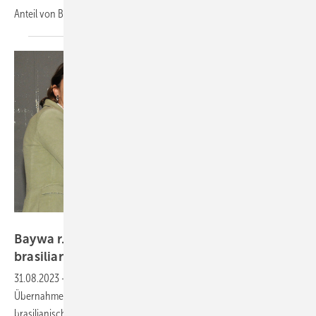
Anteil von Baywa am Solarhändler und Projektierer auf 35
Prozent.
Baywa r.e.
Baywa r.e. Solar Trade übernimmt
brasilianischen
Solarhändler
31.08.2023
-
Ribeiro Solar ist ausschließlich in Brasilien tätig. Mit der
Übernahme stärkt Baywa r.e. Solar Trade die Position auf dem
brasilianischen Markt. Die Übernahme wird in den kommenden