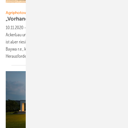
Foto: Baywa r.e.
Agriphotovoltaik
„Vorhandene Tec hnik
nut zen”
10.11.2020
-
Agriphotovoltaik — Die Doppelnutzung von Feldern für
Ackerbau und Stromproduktion steht noch am Anfang. Das Potenzial
ist aber riesig. Stephan Schindele, Produktmanager Agrar-PV bei ­
Baywa r.e., kennt den Stand der Entwicklung und die
Herausforderungen. Ein
Interview