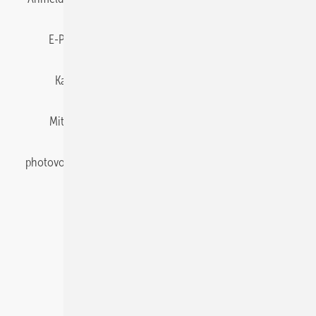
E-Paper
Gentner Energy Media
Impressum
Karriere bei Gentner
Team
Mediaservice
Mitgliedschaften und Engagement
Newsletter
photovoltaik abonnieren
Privacy Manager
pv Europe
RSS-Feed
Veranstaltungen / Webinare
© 2026 photovoltaik