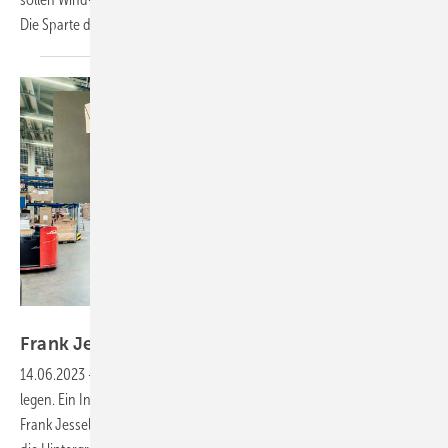
Die Sparte der Ökoenergien liefert insgesamt wieder gute
Zahlen.
Baywa r.e.
Frank Jessel: „Den Erfolg
fortschreiben“
14.06.2023
-
Baywa r.e. will das Solarhandelsgeschäft in neue Hände
legen. Ein Investor wird gesucht, um die lukrative Sparte zu veräußern.
Frank Jessel ist Global Director Solar Trade. Im Gespräch erläutert er