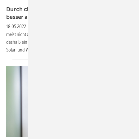
BayWa r.e.
Durch clevere Steuerung Netzanschlüsse
besser
ausreizen
18.05.2022
-
Bisher reizen Wind- oder Solarparks ihre Netzanschlüsse
meist nicht aus. Die Solarfirma Schoenergie aus Föhren bei Trier hat
deshalb ein intelligentes Regelungskonzept entwickelt, mit dem sich
Solar- und Windanlagen kombinieren
lassen.