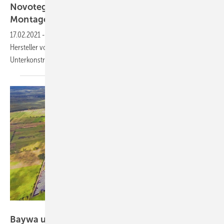
Novotegra: Baywa r.e. gründet eigene Firma für
Montagetechnik
17.02.2021
-
Die Novotegra GmbH tritt fortan als unabhängiger
Hersteller von Montagesystemen auf. Der Vertrieb der
Unterkonstruktionen läuft weiterhin über den
Großhändler.
Baywa r.e.
Baywa und Heidelbergcement schließen erstes