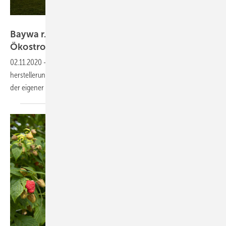
Baywa r.e.
Baywa r.e. bringt das EMS Sonniq mit
Ökostromflat auf den
Markt
02.11.2020
-
Der Großhändler Baywa r.e. launcht das erste
herstellerunabhängige Heimenergiemanagement Sonniq mit
der eigener Ökostromflatrate
Sonniq+.