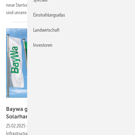
neue Startseite und erweiterte Projektverwaltung von Solar-Planit. Das
sind unsere Produkte der
Woche.
Einstrahlungsatlas
Landwirtschaft
Investoren
Baywa r.e.
Baywa gibt Mehrheit an Tochterfirma für
Solarhandel
ab
25.02.2025
-
Baywa r.e. soll mehrheitlich an den Investor Energy
Infrastructure Partners gehen. Über eine Kapitalerhöhung sinkt der