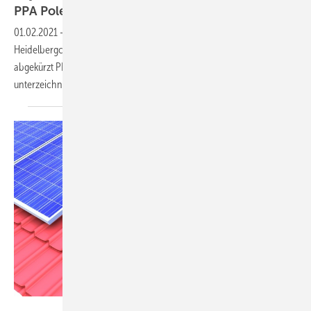
PPA
Polens
01.02.2021
-
Die Ökosparte von Baywa und der Baustoffhersteller
Heidelbergcement haben einen Stromabnahmevertrag, englisch
abgekürzt PPA über zehn Jahren für den Solarpark Witnica in Polen
unterzeichnet.
Baywa r.e.