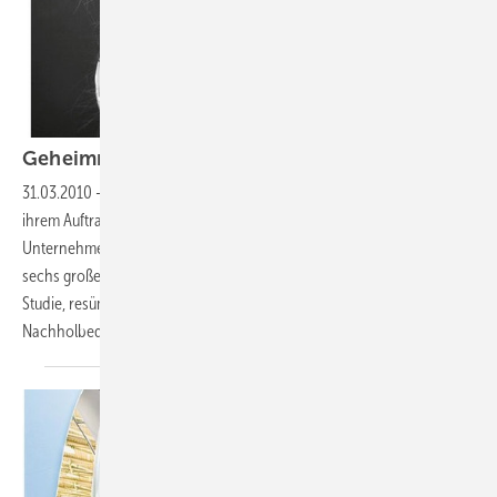
Geheimniskrämerei in der
Branche
31.03.2010
-
Interview:
Murphy & Spitz berät Investoren und legt in
ihrem Auftrag viel Geld in erneuerbaren Energien an. Nun hat das
Unternehmen analysiert, wie umweltfreundlich die Fertigung bei
sechs großen Photovoltaikherstellern ist. Nicole Vormann, Autorin der
Studie, resümiert: Die Unternehmen haben teilweise erheblichen
Nachholbedarf.