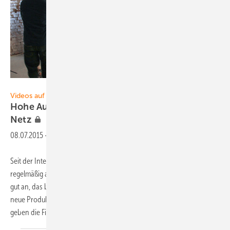
Foto: Peter Podjavorsek
Videos auf www.photovoltaik.eu
Hohe Aufmerksamkeit in der Branche und im
Netz
08.07.2015
-
Seit der Intersolar präsentiert die Redaktion der photovoltaik
regelmäßig aktuelle Videos. Die Mischung kommt bei den Nutzern sehr
gut an, das belegen die hohen Klickzahlen. In den Videos werden
neue Produkte und innovative Dienstleistungen vorgestellt. Zudem
geben die Filmbeiträge Hinweise
zu...