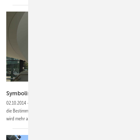
William Vorsatz
Symbolisch für die
Branche
02.10.2014
-
Das ZPV in Berlin ist ein architektonisches Schmuckstück,
die Bestimmung wird schon durch die Fassade ersichtlich. Doch hier
wird mehr als nur Solarenergie
entwickelt.