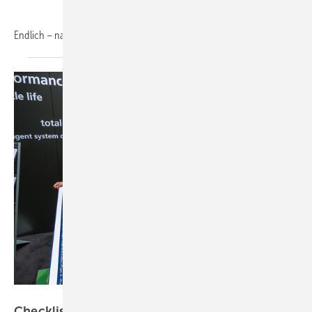
Endlich – nach langer, düsterer Durststrecke. Der
Aufschwung...
Fotos: Niels H. Petersen
Checkliste für die
Branche