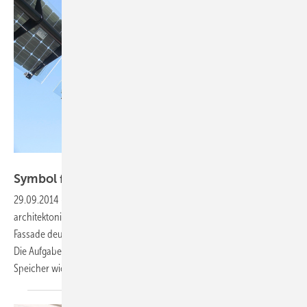
Fotos: William Vorsatz
Symbol für die
Branche
29.09.2014
-
Gebäudeintegration —
Das ZPV in Berlin ist ein
architektonisches Schmuckstück, der Zweck wird schon durch die
Fassade deutlich. Doch hier wird mehr als nur Solarenergie entwickelt.
Die Aufgaben haben sich gewandelt. Heute sind auch Kleinwind und
Speicher wichtige Themen.
William
Vorsatz