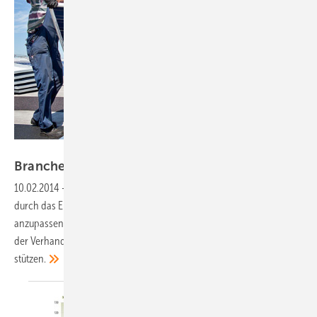
SunEnergy Europe
Branche befürchtet weiteren
Marktrückgang
10.02.2014
-
Die Photovoltaikbranche fordert, die Unterförderung
durch das EEG zu verhindern und den Regelungen entsprechend
anzupassen. Der BSW Solar fordert die Bundesländer auf, im Rahmen
der Verhandlungen zur EEG-Novelle die Solarstrombranche zu
stützen.