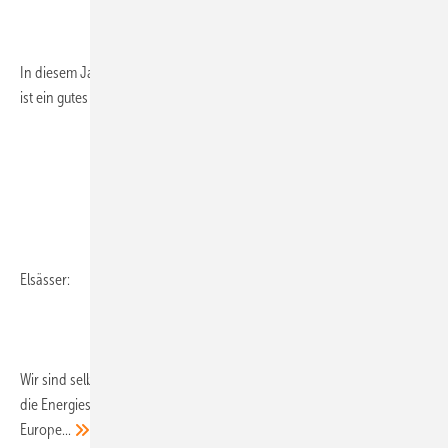
In diesem Jahr zeigt die Intersolar besonders viele Innovationen. Das
ist ein gutes Zeichen.
Elsässer:
Wir sind selbst ein wenig überrascht, welche Dynamik beispielsweise
die Energiespeicher entwickeln. Wir haben die Fachmesse EES
Europe...