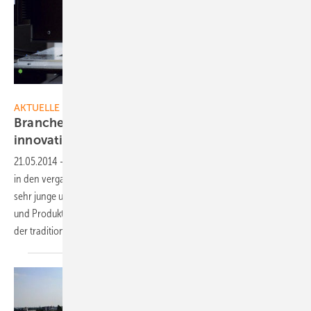
Sunways AG
AKTUELLE MELDUNGEN
Branche der Erneuerbaren ist stark und
innovativ
21.05.2014
-
Die Zahl der Unternehmen der erneuerbaren Energien ist
in den vergangenen Jahren stetig gestiegen. Außerdem sind es oft
sehr junge und innovative Unternehmen, die erheblich mehr Patente
und Produktneuheiten auf den Markt bringen als die Unternehmen
der traditionellen
Wirtschaft.