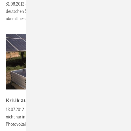
31.08.2012
-
Geschäftsklima:
Die Verunsicherung unter den
deutschen Solarhandwerkern hält an. Stimmung und Ausblick sind
überall
pessimistisch.
Foto: Solarpraxis AG/A. Schlegel
Kritik aus der eigenen
Branche
18.07.2012
-
CEO Peter Pauli von Meyer Burger sieht die Solarkrise
nicht nur in äußeren Faktoren und spricht auch innerhalb der
Photovoltaik-Branche begangene Fehler
an.