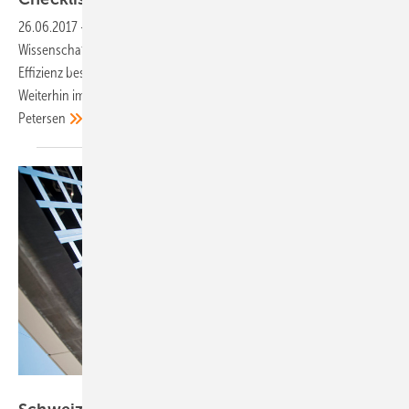
26.06.2017
-
Heimspeicher —
Zur EES Europe in München gaben
Wissenschaftler Tipps zur Auswahl der richtigen Batterie. Denn ihre
Effizienz bestimmt maßgeblich die Wirtschaftlichkeit der Investition.
Weiterhin im Trend: digitale Dienstleistungen.
Niels Hendrik
Petersen
CSEM