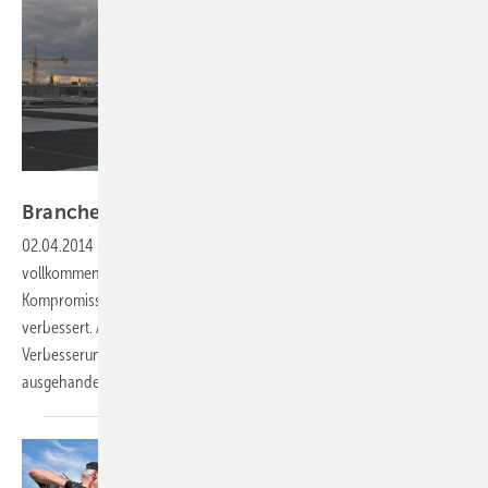
BSW Solar
Branchen unzufrieden mit
Kompromiss
02.04.2014
-
Die Branchen der erneuerbaren Energien sind
vollkommen unzufrieden mit dem gestern in Berlin gefundenen
Kompromiss zur EEG-Novelle. Für die Photovoltaik hat sich gar nichts
verbessert. Aber auch für die anderen Technologien sind die
Verbesserungen, die die Ministerpräsidenten der Bundesländer
ausgehandelt haben, kaum
ausreichend.