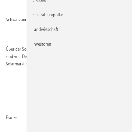
Einstrahlungsatlas
Schwarzburger:
Landwirtschaft
Investoren
Über der Solarbranche scheint wieder die Sonne, die Auftragsbücher
sind voll. Der Zubau im ersten Quartal erlaubt die Hoffnung, dass der
Solarmarkt neue Fahrt aufnimmt.
Franke: