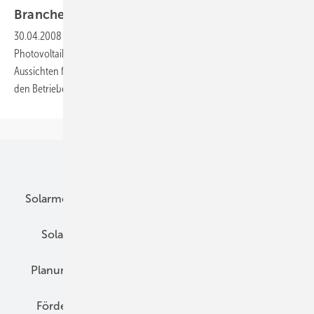
Branche
ausgebremst
30.04.2008
-
Schwer planbar:
Die Nachfrage nach
Photovoltaikanlagen ist nach wie vor hoch. Eigentlich sind das rosige
Aussichten für das Handwerk. Doch die Lieferprobleme verderben
den Betrieben das
Geschäft.
Unsere Themen
Solarmodule
DC-Technik
Wechselrichter
Solarspeicher
AC-Technik
Wartung
Planung
E-Mobilität
Wärme
Recht
Förderung
Preise
Hybridgeneratoren