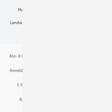
Montage
Installation
Solarparks
Landwirtschaft
Mieterstrom
Fachhandel
BIPV
Abo- & Leserservice
AGB
Alle Inhalte chronologisch
Anmelden
Anmeldung & Registrierung
Datenschutz
E-Paper
Gentner Energy Media
Impressum
Karriere bei Gentner
Team
Mediaservice