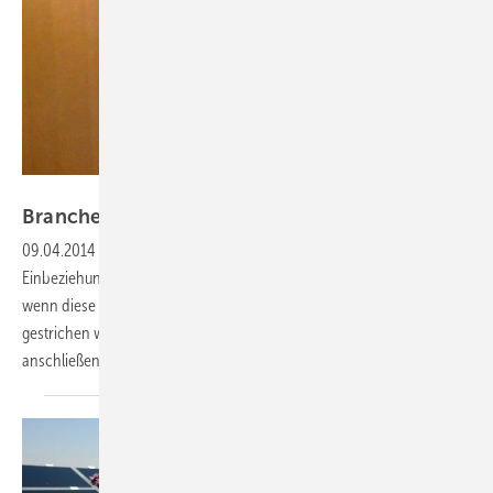
Magnus Manske (Evilboy)/Wikimedia
Branche wird
klagen
09.04.2014
-
Der BSW Solar hat deutlich gemacht, dass er gegen die
Einbeziehung des Eigenverbrauchs in die EEG-Umlage klagen wird,
wenn diese Regelung im weiteren Gesetzgebungsprozess nicht
gestrichen wird. Auch die Verbraucherschützer würden sich der Klage
anschließen.