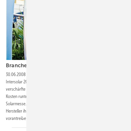
Branche zeigt sich
sportlich
30.06.2008
-
Intersolar:
Internationaler, professioneller, größer: Die
Intersolar 2008 in München setzte neue Rekordmarken. Auf die
verschärfte Degression des EEG reagiert die Branche sportlich.
Kosten runter, Qualität rauf, lautet die Botschaft der weltweit größten
Solarmesse. Deutlich wurde zudem, wie intensiv ausländische
Hersteller ihre Präsenz am deutschen und europäischen Markt
vorantreiben.