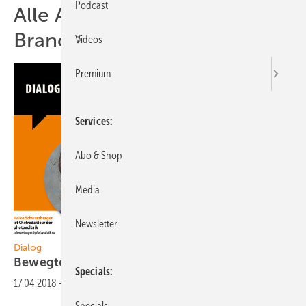
Podcast
Alle Artikel zum Thema
Branche
Videos
Premium
Services
Abo & Shop
Media
Newsletter
Dialog
Bewegte Bilder für eine bewegte
Branche
Specials
17.04.2018
-
Specials