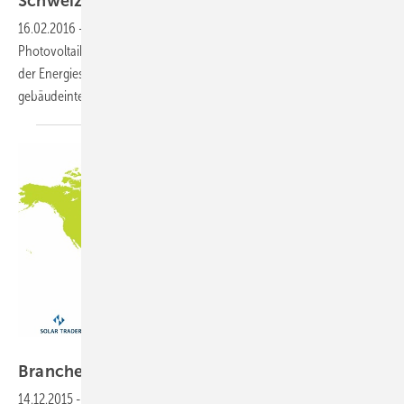
Schweizerische Branche trifft sich in
Bern
16.02.2016
-
Am 22. und 23. Februar findet die 14. Nationale
Photovoltaiktagung in Bern statt. Auf dem Programm stehen neben
der Energiestrategie vor allem neue Geschäftsmodelle und die
gebäudeintegrierte
Photovoltaik.
Grafik: photovoltaik, Daten: Solartraders
Branche braucht günstige Module und
Systeme
14.12.2015
-
Ohne günstigere und fallende Systempreise wird der