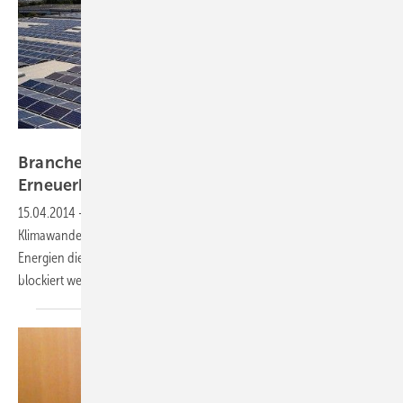
Wirsol
Branchen fordern schnelleren Ausbau der
Erneuerbaren
15.04.2014
-
Nachdem der Weltklimarat seinen aktuellen Bericht zum
Klimawandel vorgelegt hat, fordern die Branchen der erneuerbaren
Energien die Politik zum Reagieren auf. Der Ausbau darf nicht weiter
blockiert werden. Sonst werden die Klimaschutzziele
verfehlt.