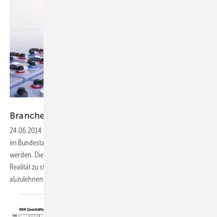
BSW-Solar/Bormann
Branche will tickende Bombe
entschärfen
24.06.2014
-
Noch drei Tage bis zur Verabschiedung der EEG-Novelle
im Bundestag. Die Reform droht zur Bremse für die Energiewende zu
werden. Die Branchen fordern die Parlamentarier auf, sich der
Realität zu stellen und den Entwurf in der derzeit geplanten Form
abzulehnen.