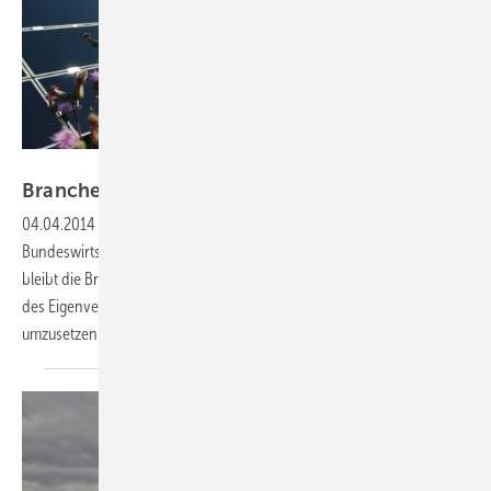
BSW-Solar/First Solar
Branche bleibt bei ihrer
Kritik
04.04.2014
-
Trotz der Änderungen, die das
Bundeswirtschaftsministerium in den Entwurf zum EEG integriert hat,
bleibt die Branche bei ihrer Kritik. Die Ausnahmen bei der Belastung
des Eigenverbrauchs mit der EEG-Umlage sind unklar und schwer
umzusetzen.