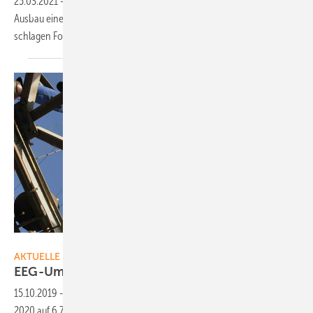
25.03.2021
-
Die Netzentgelte könnten zu einer Schieflage beim
Ausbau einer Schnellladeinfrastruktur für Elektroautos führen. Deshalb
schlagen Forscher eine Reform der
Netzkostenverteilung.
MVV Energie
AKTUELLE MELDUNGEN
EEG-Umlage steigt 2020, Netzentgelte
auch
15.10.2019
-
Die EEG-Umlage wird von der Bundesnetzagentur für
2020 auf 6,756 Cent pro Kilowattstunde angehoben. 2019 lag sie bei