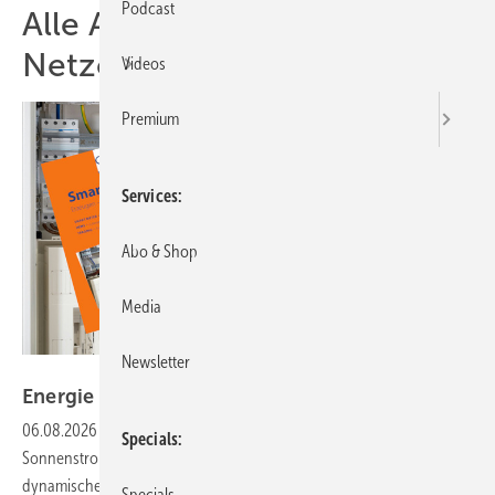
Podcast
Alle Artikel zum Thema
Netzentgelt
Videos
Premium
Services
Abo & Shop
Media
Newsletter
Honkphoto/Hager
Energie smart handeln und
nutzen
06.08.2026
-
Die dezentrale Energiewende schreitet voran. Mit
Specials
Sonnenstrom, Stromspeichern, intelligenten Zählern und
dynamischen Tarifen für Netzstrom und Netzentgelte wird die
Specials