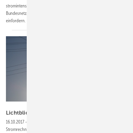
stromintensive Unternehmen in den Jahren 2011 bis 2013. Die
Bundesnetzagentur wird nun die zu wenig gezahlten Netzentgelte
einfordern.
Velka Botička
Lichtblick kritisiert zu hohe
Netzentgelte
16.10.2017
-
Die Netzentgelt bleiben der größte Posten auf den
Stromrechnungen der Verbrauhcer – trotz durchschnittlicher