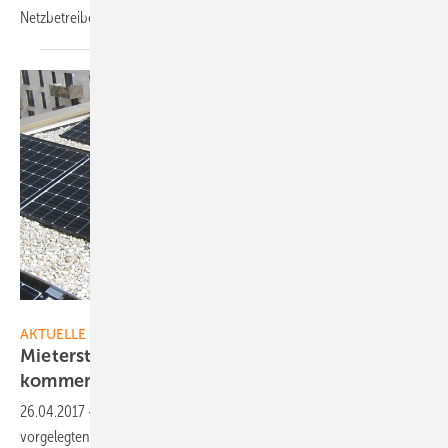
Netzbetreiber
finanzieren.
MR Sunstrom
AKTUELLE MELDUNGEN
Mieterstromzuschlag soll in diesem Jahr
kommen
26.04.2017
-
Das Bundeskabinett hat den vom Wirtschaftsministerium
vorgelegten Entwurf zum Mieterstromgesetz beschlossen. Eine