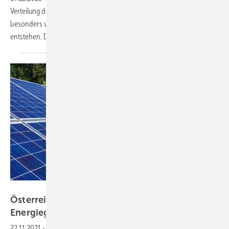
Verteilung der Mehrkosten veröffentlicht, die in Stromnetzen mit
besonders viel Einspeisung aus erneuerbaren Generatoren
entstehen. Die Frist für Stellungnahmen läuft bis Ende Januar
2024.
Eco-Tec
Österreichs Netzbetreiber sind bereit für
Energiegemeinschaften
22.11.2021
-
Die Verteilnetzbetreiber Österreichs sind gut auf die