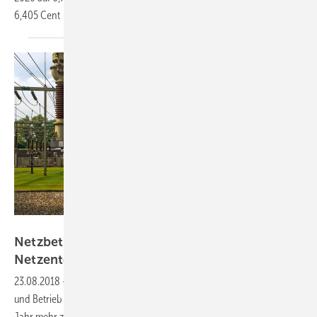
6,405
Cent
Westnetz
Netzbetreiber verlangen oft überhöhte
Netzentgelte
23.08.2018
-
Die Stromverbraucher in Deutschland müssen für Bau
und Betrieb der Stromnetze wohl mehrere hundert Millionen Euro im
Jahr mehr zahlen als gesetzlich nötig. Dafür mehren sich die Indizien,