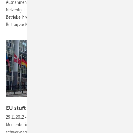
Ausnahmen der stromintensiven Unternehmen bei der Zahlung der
Netzentgelte. Statt einer generellen Befreiung müssen in Zukunft alle
Betriebe ihren Beitrag zum Stromnetz leisten, gestaffelt nach ihrem
Beitrag zur
Netzstabilisierung.
Foto: Solarpraxis AG/Sandra Enkhardt
EU stuft EEG als staatliche Beihilfe
ein
29.11.2012
-
Der europäische Wettbewerbskommissar hat einem
Medienbericht zufolge das EEG scharf kritisiert. Dies könnte nun
schwerwiegende Folgen für das Fortbestehen des Gesetzes haben.