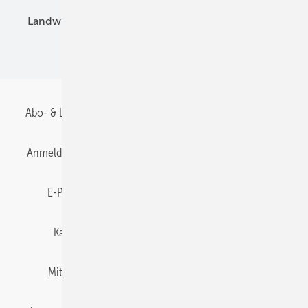
Landwirtschaft
Mieterstrom
Fachhandel
BIPV
Abo- & Leserservice
AGB
Alle Inhalte chronologisch
Anmelden
Anmeldung & Registrierung
Datenschutz
E-Paper
Gentner Energy Media
Impressum
Karriere bei Gentner
Team
Mediaservice
Mitgliedschaften und Engagement
Newsletter