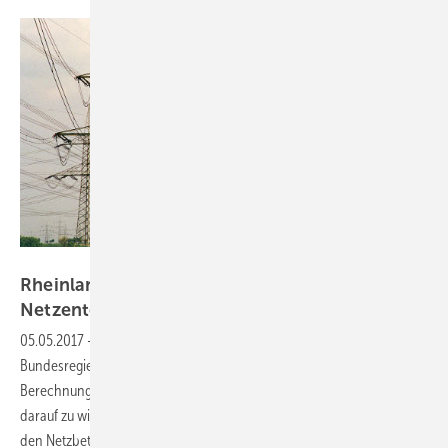
Amprion
Rheinland-Pfalz fordert Transparenz bei
Netzentgelten
05.05.2017
-
Die rheinland-pfälzische Landesregierung fordert die
Bundesregierung auf, endlich die Netzbetreiber dazu zu zwingen, ihre
Berechnungen offen zu legen. Denn die Verbraucher haben ein Recht
darauf zu wissen, wie die Entgelte zustande kommen, mit denen sie
den Netzbetrieb und die garantierten Traumrenditen der