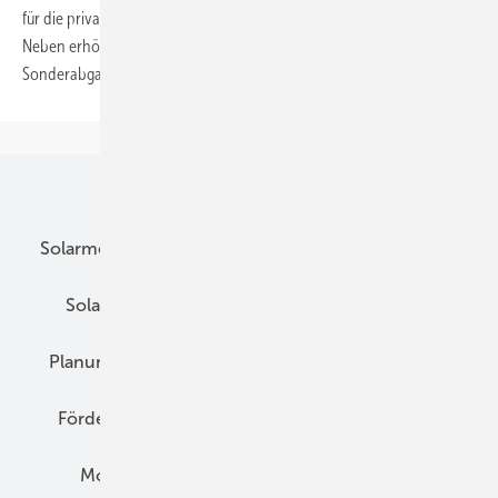
für die privaten Stromkunden im kommenden Jahr steigen lässt.
Neben erhöhten Netzentgelten fallen auch noch zwei weitere
Sonderabgaben
an.
Unsere Themen
Solarmodule
DC-Technik
Wechselrichter
Solarspeicher
AC-Technik
Wartung
Planung
E-Mobilität
Wärme
Recht
Förderung
Preise
Hybridgeneratoren
Montage
Installation
Solarparks