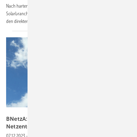
Nach harten Verhandlungen sind nur wenige Wermutstropfen für die
Solarbranche übrig geblieben. Dafür gibt es bessere Bedingungen für
den direkten Handel mit
Solarstrom.
Heiko Schwarzburger
BNetzA: Konsultationen zur Reform der
Netzentgelte
gestartet
07.12.2023
-
Die obersten Netzwächter haben Vorschläge zur