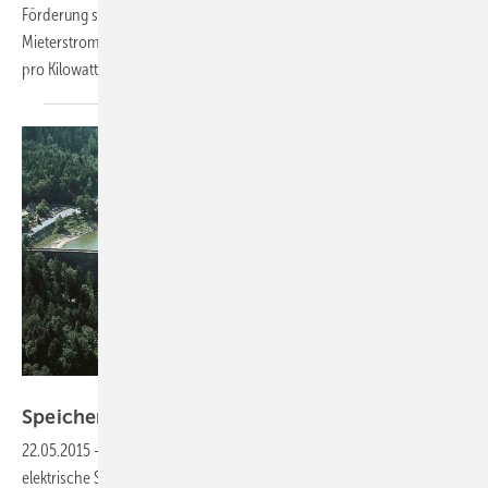
Förderung soll noch in diesem Jahr kommen. Der
Mieterstromzuschlag wird voraussichtlich zwischen 3,8 und 2,75 Cent
pro Kilowattstunde
liegen.
EnBW
Speicher zahlen 40 Jahre keine
Netzentgelte
22.05.2015
-
Nach dem Beschluss der Bundesrates werden neue
elektrische Stromspeicher zukünftig für 40 Jahre statt bisher 20