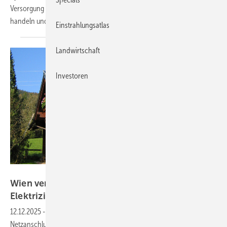
Versorgung sicher und kostengünstig. Energie erzeugen, speichern,
handeln und vor Ort nutzen – das ist das Thema dieses
Spezials.
Einstrahlungsatlas
Landwirtschaft
Investoren
MEA Solar
Wien verabschiedet neue Regelungen für die
Elektrizitätswirtschaft
12.12.2025
-
Mit dem neuen Gesetz sind die Regeln für den
Netzanschluss und den Betrieb von Photovoltaikanlagen geklärt.