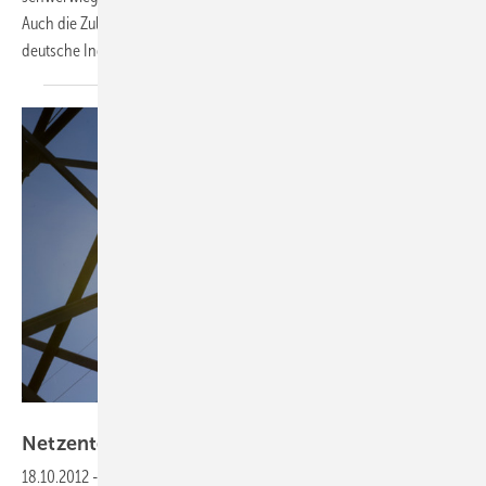
Auch die Zulässigkeit der Befreiung von den Netzentgelten für die
deutsche Industrie wird noch
geprüft.
Foto: www.solarpraxis.de/Tom Pischell
Netzentgelte lassen Strompreis
steigen
18.10.2012
-
Lichtblick kritisiert, dass eine weitere Umlage die Preise