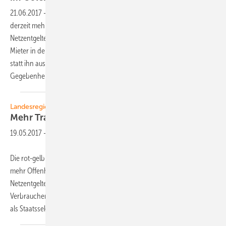
21.06.2017
-
Der Münchner Ökostromanbieter Polarstern errichtet
derzeit mehrere Mieterstromprojekte in Sachsen. Mit den hohen
Netzentgelten und den niedrigen Einkommen lohnt es sich für die
Mieter in den ostdeutschen Ländern, den Strom vor Ort zu erzeugen
statt ihn aus dem Netz zu ziehen. Die Energietechnik muss auf die
Gegebenheiten vor Ort abgestimmt
werden.
Landesregierung Rheinland-Pfalz
Mehr Transparenz für Netzentgelte
gefordert
19.05.2017
-
Die rot-gelb-grüne Landesregierung von Rheinland-Pfalz fordert
mehr Offenheit durch die Netzbetreiber bei der Gestaltung der
Netzentgelte. „Wie sich der Strompreis zusammensetzt, muss für die
Verbraucher endlich transparenter werden“, betont Thomas Griese,
als Staatssekretär für
die...