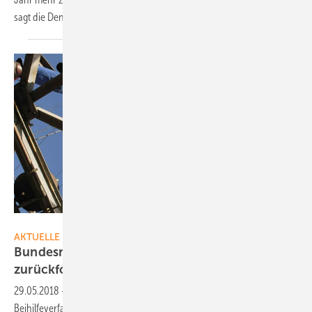
sagt die Denkfabrik Agora
Energiewende.
MVV Energie
AKTUELLE MELDUNGEN
Bundesnetzagentur muss befreite Netzentgelte
zurückfordern
29.05.2018
-
Die EU Kommission hat eine Entscheidung im EU-
Beihilfeverfahren zur Netzentgeltbefreiung verhängt. Betroffen sind