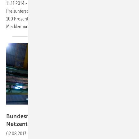
11.11.2014
-
Die Fraktion Die Linke kritisiert den starken
Preisunterschied bei den regionalen Netzentgelten. Es gebe derzeit
100 Prozent Kostenunterschied zwischen Bürgern in Bremen und in
Mecklenburg-Vorpommern.
Norsk Hydro ASA
Bundesregierung kippt Befreiung von
Netzentgelten
02.08.2013
-
Die Bundesregierung ändert die Regelungen für die