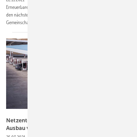
Erneuerbaren Energiegemeinschaften vorbereitet. Sie erwarten in
den nächsten Monaten einen Boom bei diesen
Gemeinschaftsanlagen.
Tesla
Netzentgelte gefährden flächendeckenden
Ausbau von
Schnellladesäulen