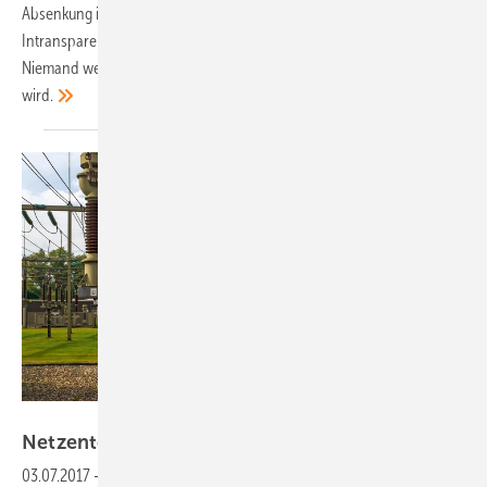
Absenkung im kommenden Jahr. Lichtblick kritisiert vor allem die
Intransparenz bei der Finanzierung der Netze durch die Betreiber.
Niemand weiß, wie viel wirklich in die Stromleitungen investiert
wird.
Westnetz
Netzentgelte werden bundesweit
angeglichen
03.07.2017
-
Die Regierung hat das Netzentgeltmodernisierungsgesetz