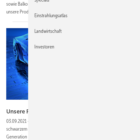
sowie Balkonmodule und ein Open Source Lastmanagement. Das sind
unsere Produkte der
Woche.
Einstrahlungsatlas
Landwirtschaft
Investoren
Finepower
Unsere Produkte der
Woche
03.09.2021
-
Bidirektionales und drahtloses Laden, ein Modul mit
schwarzem Rahmen, ein Ladekabel mit Typ-2-Stecker sowie die neue
Generation der Pure-Wallbox. Das sind unsere Produkte der