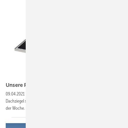
Hanwha Q Cells
Unsere Produkte der
Woche
09.04.2021
-
Ein Halbzellenmodul ohne Lücken, ein solarer
Dachziegel sowie ein neuer Heimspeicher. Das sind unsere Produkte
der
Woche.