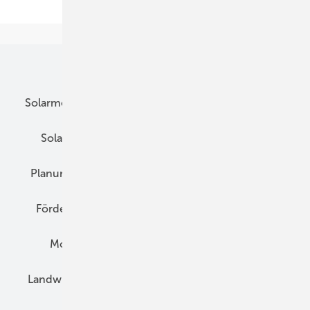
Seite
Unsere Themen
Solarmodule
DC-Technik
Wechselrichter
Solarspeicher
AC-Technik
Wartung
Planung
E-Mobilität
Wärme
Recht
Förderung
Preise
Hybridgeneratoren
Montage
Installation
Solarparks
Landwirtschaft
Mieterstrom
Fachhandel