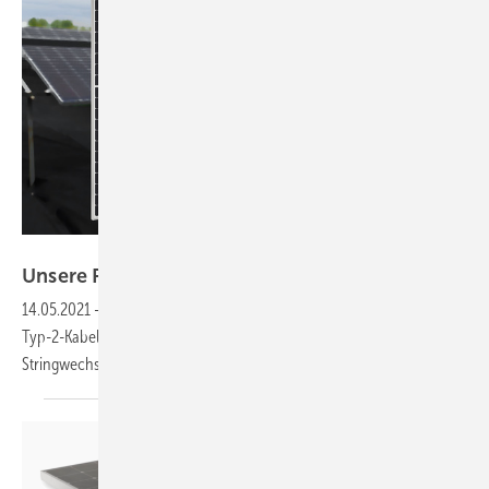
Sharp
Unsere Produkte der
Woche
14.05.2021
-
Ein Halbzellenmodul leistet 445 Watt, schnelles Laden mit
Typ-2-Kabeln, ein neues Solarportal sowie der dreiphasige
Stringwechselrichter M50A. Das sind unsere Produkte der
Woche.