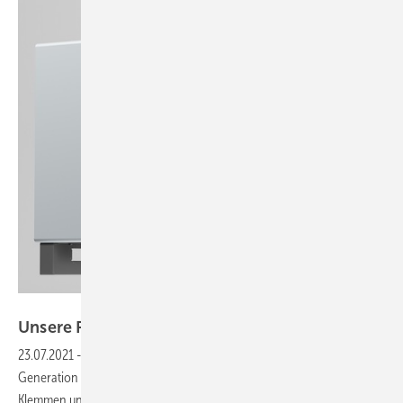
Delta
Unsere Produkte der
Woche
23.07.2021
-
Ein Stringwechselrichter mit viel Leistung, die vierte
Generation des Twin-Peak-Moduls sowie vielfältig einsetzbare
Klemmen und solare Terrassendächer und Carports. Das sind unsere