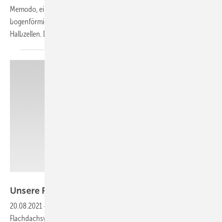
Memodo, eine Glasbalustrade mit OPV-Elementen, eine
bogenförmige Unterkonstruktion sowie eine neue Modulserie mit
Halbzellen. Das sind unsere Produkte der
Woche.
Delta
Unsere Produkte der
Woche
20.08.2021
-
Ein Stringwechselrichter mit sechs MPP-Trackern, ein
Flachdachsystem, ein flexibler AC-Speicher sowie ein Schutzgehäuse