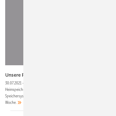
Sax Power
Unsere Produkte der
Woche
30.07.2021
-
Das neue Flachdachsystem Easywave, ein AC-
Heimspeicher ohne Wechselrichter sowie ein solares Faltdach und ein
Speichersystem mit Brennstoffzellen. Das sind unsere Produkte der
Woche.