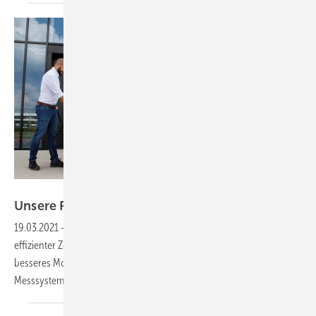
ABB
Unsere Produkte der
Woche
19.03.2021
-
Eine bidirektionale Elf-Kilowatt-Ladestation, ein
effizienter Zentralwechselrichter sowie Solarsensoren für ein
besseres Monitoring und ein Kombiableiter für intelligentes
Messsystem. Das sind unsere Produkte der
Woche.