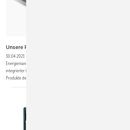
Sunpower
Unsere Produkte der
Woche
30.04.2021
-
Das Maxeon-5-Modul mit 66 Zellen, das
Energiemanagement Casa Corrently, eine Schnellladestation mit
integrierter Batterie sowie Werkzeuge für Solarkabel. Das sind unsere
Produkte der
Woche.