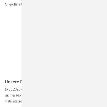
für größere Umrichter. Das sind unsere Produkte der
Woche.
Kaco New Energy
Unsere Produkte der
Woche
13.08.2021
-
Ein neue Stringwechselrichter in allen Größen sowie ein
leichtes Montagesystem und ein neuer Planungsleitfaden für
Installateure. Das sind unsere Produkte der
Woche.