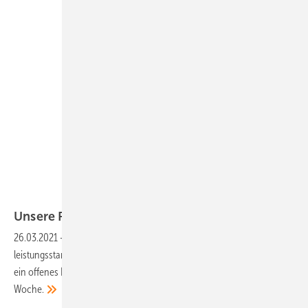
Fimer
Unsere Produkte der
Woche
26.03.2021
-
Ein dreiphasiger Wechselrichter fürs Gewerbe, eine
leistungsstarke Powerbank sowie ein professionelles Monitoring und
ein offenes Lastmanagement. Das sind unsere Produkte der
Woche.