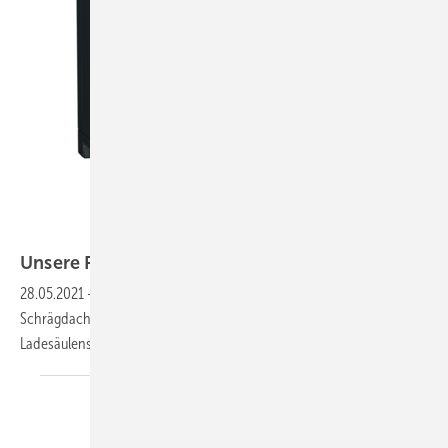
Kaco
Unsere Produkte der
Woche
28.05.2021
-
Ein Stringwechselrichter für jedes Klima, ein neues
Schrägdachsystem, solare Terrassendächer sowie eine neue
Ladesäulenserie. Das sind unsere Produkte der
Woche.