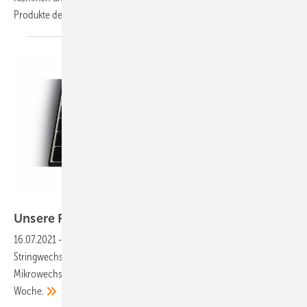
Produkte der
Woche.
LG Solar
Unsere Produkte der
Woche
16.07.2021
-
Die neue Modulserie Neon H, ein leistungsstarker
Stringwechselrichter, ein Montagesystem für Metalldächer und
Mikrowechselrichter plus Speicher. Das sind unsere Produkte der
Woche.