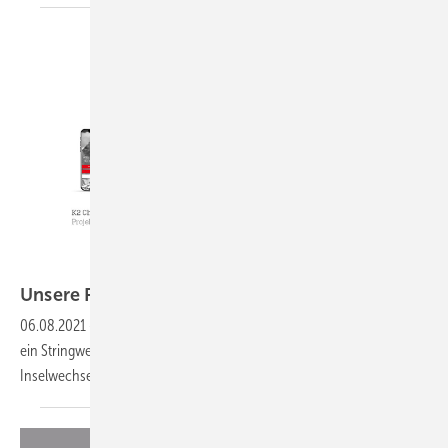
K2 Systems
Unsere Produkte der
Woche
06.08.2021
-
Eine neue Dokumentationsapp, ein einachsiger Tracker,
ein Stringwechselrichter für große Anlagen sowie ein
Inselwechselrichter. Das sind unsere Produkte der
Woche.