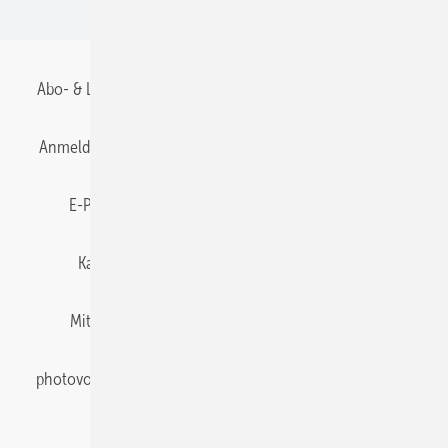
BIPV
Abo- & Leserservice
AGB
Alle Inhalte chronologisch
Anmelden
Anmeldung & Registrierung
Datenschutz
E-Paper
Gentner Energy Media
Impressum
Karriere bei Gentner
Team
Mediaservice
Mitgliedschaften und Engagement
Newsletter
photovoltaik abonnieren
Privacy Manager
pv Europe
RSS-Feed
Veranstaltungen / Webinare