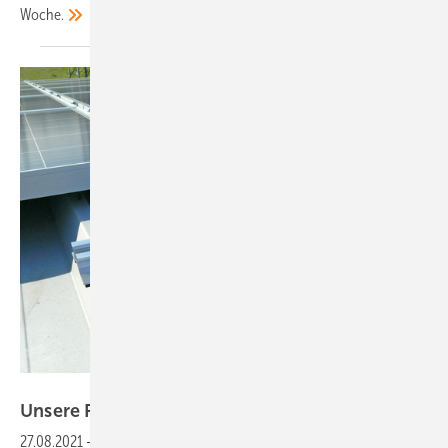
Woche.
Darsun Solar
Unsere Produkte der
Woche
27.08.2021
-
Montagesysteme fürs Schrägdach von K2 Systems bei