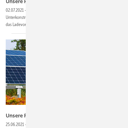
Unsere Produkte der
Woche
02.07.2021
-
Ein einachsiger Tracker, ein leichtes Modul ohne
Unterkonstruktion, ein Outdoor-Zentralwechselrichter sowie ein EMS,
das Ladevorgänge optimiert. Das sind unsere Produkte der
Woche.
Goldbeck Solar
Unsere Produkte der
Woche
25.06.2021
-
Eine bogenförmige Unterkonstruktion, ein bifaziales