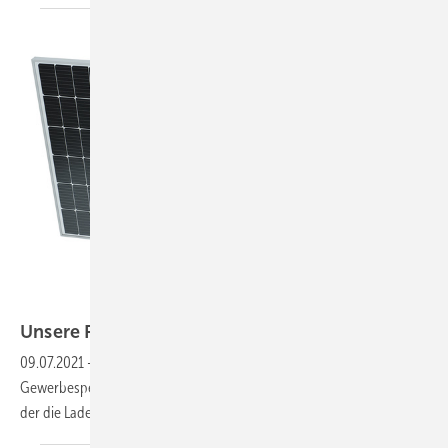
Solarwatt
Unsere Produkte der
Woche
09.07.2021
-
Ein Glas-Glas-Modul mit halben Zellen, ein neuer
Gewerbespeicher, innovative Rammsy steme sowie ein Heimspeicher,
der die Ladebox steuert. Das sind unsere Produkte der
Woche.