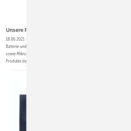
Solaredge
Unsere Produkte der
Woche
18.06.2021
-
Smarte Module mit Leistungsoptimierer, ein kombiniertes
Batterie und Brennstoffzellensystem, ein Indoor-Gewerbespeicher
sowie Mikrowechselrichter und Speicher im Paket. Das sind unsere
Produkte der
Woche.