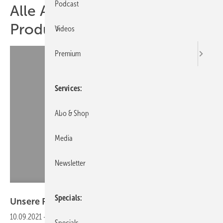
Podcast
Alle Artikel zum Thema
Produkt
Videos
Premium
Services
Abo & Shop
Media
Newsletter
Bauer Solartechnik
Specials
Unsere Produkte der
Woche
10.09.2021
-
Module mit zehn Busbars, eine DC-Ladesäule mit Batterie
Specials