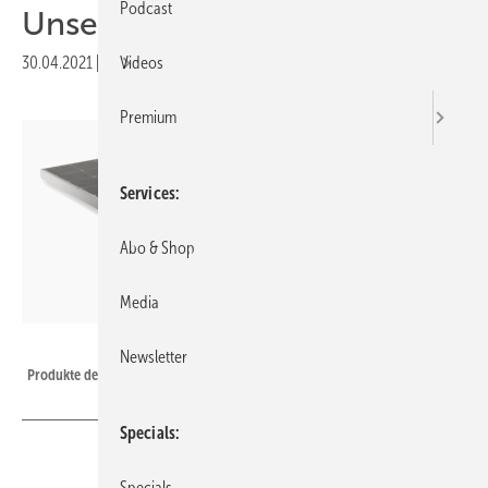
Podcast
Unsere Produkte der Woche
30.04.2021
|
Druckvorschau
Videos
Premium
Services
Abo & Shop
Media
Sunpower
Newsletter
Produkte der Woche: Das Maxeon-Modul von Sunpower.
Specials
Specials