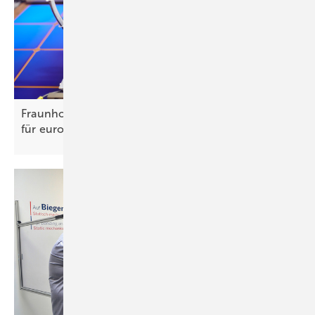
Fraunhofer ISE und ISC Konstanz sehen Chancen
für europäische Hersteller von
Solarmaschinen