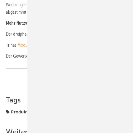
Werkzeuge entwickelt, die auf die Kabel in der Solartechnik
abgestimmt sind. (nhp)
Mehr Nutzwert und Fachwissen für Sie:
Der dreiphasige
Stringwechselrichter PVS-10/33-TL
Trinas
Modul Vertex S
Der Gewerbespeicher
TS-I HV 80 von Tesvolt
Teilen
Link kopieren
Tags
Produkt
Solarmodule
SunPower
Woche
Weitere Inhalte