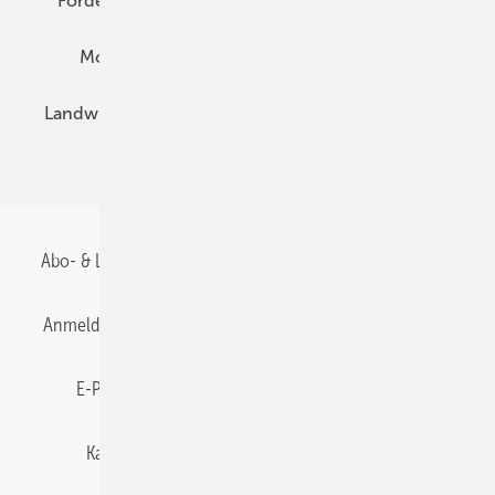
Förderung
Preise
Hybridgeneratoren
Montage
Installation
Solarparks
Landwirtschaft
Mieterstrom
Fachhandel
BIPV
Abo- & Leserservice
AGB
Alle Inhalte chronologisch
Anmelden
Anmeldung & Registrierung
Datenschutz
E-Paper
Gentner Energy Media
Impressum
Karriere bei Gentner
Team
Mediaservice