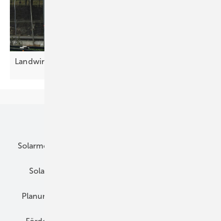
Landwirtschaft: Roboter reinigen große
Anlagen
Unsere Themen
Solarmodule
DC-Technik
Wechselrichter
Solarspeicher
AC-Technik
Wartung
Planung
E-Mobilität
Wärme
Recht