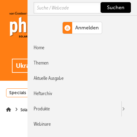
Springe
Springe
Springe
Search
auf
auf
auf
Hauptinhalt
Hauptmenü
SiteSearch
Home
MENÜ
.
Themen
Aktuelle Ausgabe
Specials
Einstrahlungsatlas
Landwirtschaft
Invest
Heftarchiv
Produkte
Solarmodule
Webinare