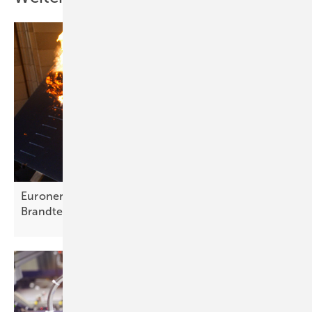
Euronergy: Neue Leichtbaumodule im
Brandtest