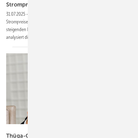
Strompreisen
31.07.2025
-
In Deutschland drohen künftig immer häufiger negative
Strompreise am Nachmittag, während die Abendstunden mit
steigenden Kosten für fossile Energie gedeckt werden. Ein Bericht
analysiert die aktuelle
Entwicklung.
Thüga, Dirk Bruniecki
Thüga-Chef Alsheimer warnt vor staatlicher