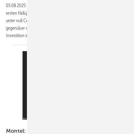
05.08.2025
-
Die Zahl negativer Strompreisstunden steigt. Allein im
ersten Halbjahr 2025 waren es insgesamt 389 Stunden mit Preisen
unter null Cent je Kilowattstunde, ein Anstieg von rund 80 Prozent
gegenüber dem Vorjahreszeitraum. Dennoch lohnt sich die
Investition in Solartechnik – mehr denn
je!
Mapbox, Montel
Montel: immer mehr Stunden mit negativen