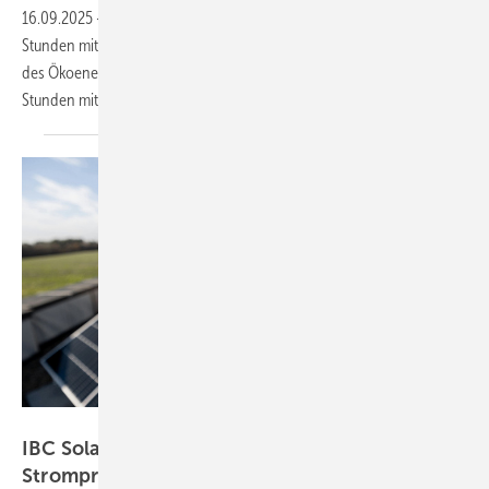
16.09.2025
-
Diesen Sommer gab es an der Strombörse deutlich mehr
Stunden mit niedrigen Preisen als im Vorjahr. Das zeigt eine Analyse
des Ökoenergieanbieters Naturstrom. Gleichzeitig gab es auch mehr
Stunden mit
Negativpreisen.
IBC Solar
IBC Solar: Photovoltaik bleibt trotz negativer
Strompreise
wirtschaftlich