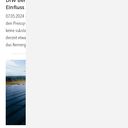
DIW Berlin: AKW-Aus ohne wesentlichen
Einfluss auf den
Strompreis
07.05.2024
-
Das Abschalten der letzten AKW hierzulande hat kaum zu
den Preisspitzen der vergangenen Jahre beigetragen. Zudem wurden
keine substanziellen Netzengpässe verursacht. Die Strompreise sind
derzeit etwa wieder so niedrig wie im vergangenen Jahrzehnt. Dies ist
das Kernergebnis einer aktuellen
Studie.