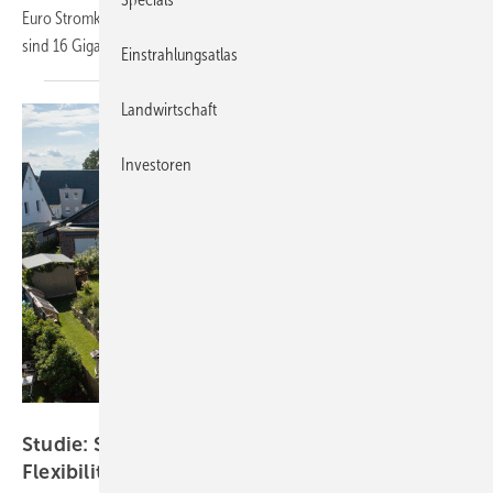
Euro Stromkosten in den Morgen- und Abendstunden sparen. Dafür
sind 16 Gigawattstunden Speicherkapazität
notwendig.
Einstrahlungsatlas
Landwirtschaft
Investoren
Solarwatt
Studie: Solarspitzengesetz setzt Anreize für
Flexibilität