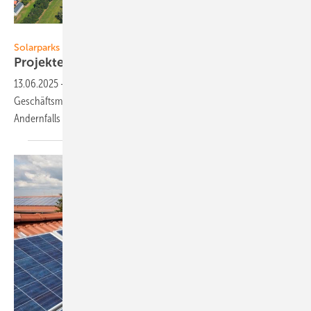
Foto: Krug & Schram
Solarparks
Projekte: Finanzieren ohne
EEG
13.06.2025
-
Negativpre ise, Förderstopp und innovative
Geschäftsmodelle: Die Solarbranche muss sich neu erfinden.
Andernfalls halten sich die Investoren zurück. Ein
Praxisreport