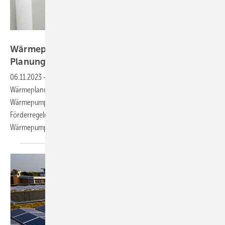
BWP
Wärmepumpenverband fordert
Planungssicherheit
06.11.2023
-
Die Bundesregierung muss endlich das
Wärmeplanungsgesetz und die Senkung der Preise für
Wärmepumpenstrom angehen. Außerdem muss sie die
Förderregelungen klarstellen, fordert der Bundesverband
Wärmepumpe.