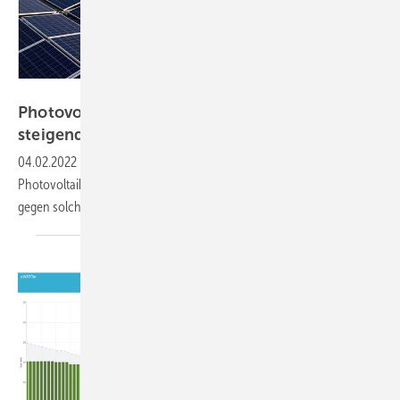
Wirsol
Photovoltaikanlage als Absicherung gegen
steigende
Stromkosten
04.02.2022
-
Die Strompreise steigen derzeit merklich. Mit einer
Photovoltaikanlage sicher sich Unternehmen und Hauseigentümer
gegen solche Kostenexplosionen
ab.