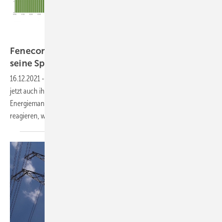
Fenecon/Awattar
Fenecon integriert variable Strompreise in
seine
Speicher
16.12.2021
-
Mit speziellen Apps können Betreiber von Heimspeichern
jetzt auch ihren Reststrombezug optimieren. Denn das
Energiemanagement von Fenecon kann auf zeitvariable Strompreise
reagieren, wenn der Kunden das
will.