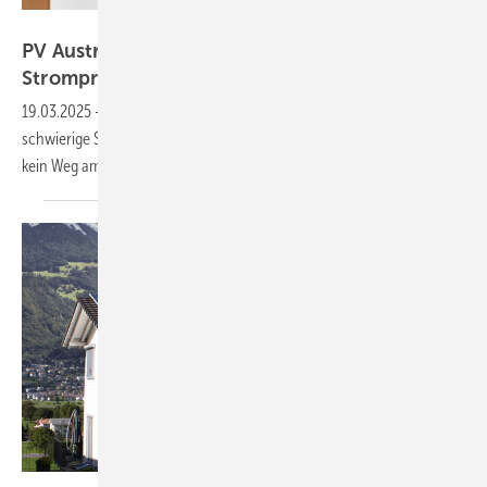
Michael Hedl
PV Austria: Ausbau der Erneuerbaren senkt
Strompreise
19.03.2025
-
Auf dem diesjährigen Kongress von PV Austria stand die
schwierige Situation der Solarbranche im Mittelpunkt. Klar ist: Es führt
kein Weg am verstärkten Ausbau der Photovoltaik
vorbei.
Sonnenkraft