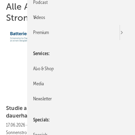
Podcast
Alle Artikel zum Thema
Strompreise
Videos
Premium
Services
Abo & Shop
Media
Newsletter
PV Austria
Studie aus Österreich: Batteriespeicher senken
dauerhaft die
Strompreise
Specials
17.06.2026
-
Durch die Verschiebung der Einspeisung von
Sonnenstrom könnten die Verbraucher in Österreich 150 Millionen
Specials