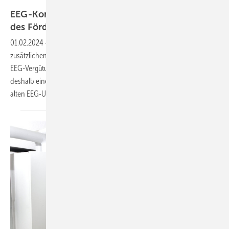
SMA
EEG-Konto tief im Defizit: BEE fordert Reform
des
Fördermodells
01.02.2024
-
Die Übertragungsnetzbetreiber schätzen den
zusätzlichen Bedarf in diesem Jahr auf 7,8 Milliarden Euro, um die
EEG-Vergütung zu finanzieren. Der Ökoenergieverband BEE fordert
deshalb eine schnelle Reform des Strommarktes. Eine Rückkehr zur
alten EEG-Umlage sei jedoch der falsche
Schritt.