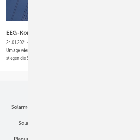
Heiko Schwarzburger
EEG-Konto mit
Rekordefizit
24.01.2021
-
Das Konto der Übertragungsnetzbetreiber für die EEG-
Umlage wies Ende 2020 ein rekordverdächtiges Minus auf. Derweil
stiegen die Strompreise im Januar 2021 auf ein neues
Allzeithoch.
Unsere Themen
Solarmodule
DC-Technik
Wechselrichter
Solarspeicher
AC-Technik
Wartung
Planung
E-Mobilität
Wärme
Recht