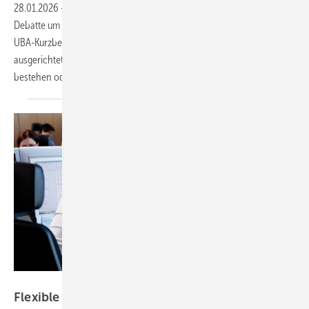
28.01.2026
-
Kleine Solardachanlagen stehen im Fokus der aktuellen
Debatte um Förderkosten und negative Strompreise. Ein aktueller
UBA-Kurzbericht analysiert, wie diese Anlagen marktorientierter
ausgerichtet werden können und welche Anreizmechanismen bereits
bestehen oder künftig notwendig
sind.
Jürgen Jeibmann/EEX Leipzig
Flexible Stromnutzung wird
attraktiver