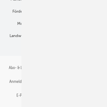
Förderung
Preise
Hybridgeneratoren
Montage
Installation
Solarparks
Landwirtschaft
Mieterstrom
Fachhandel
BIPV
Abo- & Leserservice
AGB
Alle Inhalte chronologisch
Anmelden
Anmeldung & Registrierung
Datenschutz
E-Paper
Gentner Energy Media
Impressum