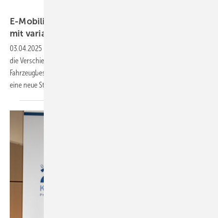
Neon/Rabot Energy
E-Mobilität: 68 Prozent weniger Ladekosten
mit variablen
Stromtarifen
03.04.2025
-
Durch die Nutzung von dynamischen Strompreisen und
die Verschiebung des Ladens von Elektroautos können die
Fahrzeugbesitzer erheblich Geld sparen. Wie viel möglich ist, zeigt
eine neue
Studie.