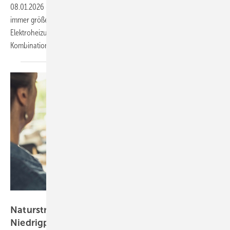
08.01.2026
-
Die Preisschwankungen an der Strombörse werden
immer größer. Das birgt Vorteile für die Betreiber von
Elektroheizungen und die Besitzer von E-Autos. Aber auch die
Kombination aus Solaranlage und Speicher wird
wirtschaftlicher.
Naturstrom
Naturstrom-Analyse: mehr Stunden mit
Niedrigpreisen an der
Strombörse