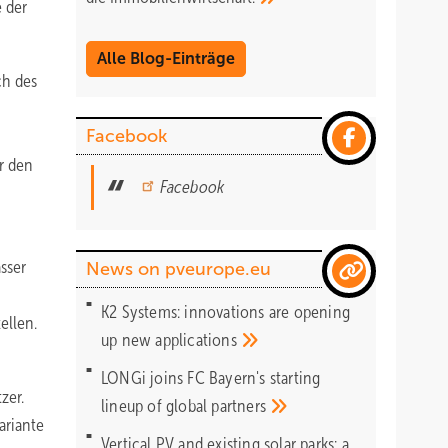
 der
Alle Blog-Einträge
ch des
Facebook
r den
Facebook
sser
News on pveurope.eu
K2 Systems: innovations are opening
ellen.
up new
applications
LONGi joins FC Bayern's starting
zer.
lineup of global
partners
ariante
Vertical PV and existing solar parks: a