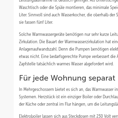
Leistungsaufnahme ist deutlich geringer. Als Untertischg
Waschtisch oder die Spüle montieren, das minimale Spei
Liter. Sinnvoll sind auch Wasserkocher, die oberhalb der
sie fassen fünf Liter.
Solche Warmwassergeräte benötigen nur sehr kurze Leit
Zirkulation. Die Bauart der Warmwasserzirkulation hat eine
Anlagenaufwandszahl. Denn die Pumpen benötigen elektri
etwas nicht. Eine bedarfsgerechte Pumpe verbessert die A
Zapfstelle tatsächlich warmes Wasser abgefordert wird.
Für jede Wohnung separat
In Mehrgeschossern bietet es sich an, das Warmwasser i
Systemen. Herzstück ist ein einziger Boiler oder Durchlau
der Küche oder zentral im Flur hängen, um die Leitungsl
Elektroboiler lassen sich aus Steckdosen mit 230 Volt ve