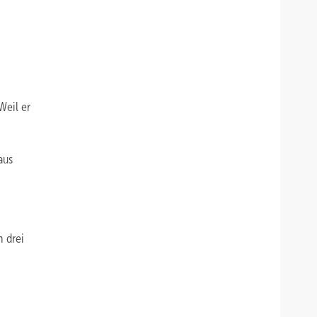
Weil er
aus
 drei