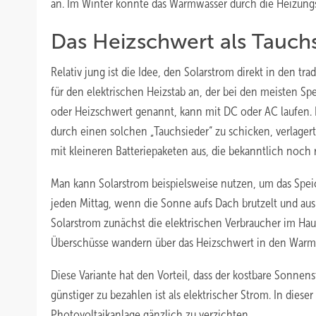
an. Im Winter könnte das Warmwasser durch die Heizungs
Das Heizschwert als Tauch
Relativ jung ist die Idee, den Solarstrom direkt in den t
für den elektrischen Heizstab an, der bei den meisten S
oder Heizschwert genannt, kann mit DC oder AC laufen.
durch einen solchen „Tauchsieder“ zu schicken, verlager
mit kleineren Batteriepaketen aus, die bekanntlich noch 
Man kann Solarstrom beispielsweise nutzen, um das Spei
jeden Mittag, wenn die Sonne aufs Dach brutzelt und au
Solarstrom zunächst die elektrischen Verbraucher im Haus 
Überschüsse wandern über das Heizschwert in den Warm
Diese Variante hat den Vorteil, dass der kostbare Sonne
günstiger zu bezahlen ist als elektrischer Strom. In diese
Photovoltaikanlage gänzlich zu verzichten.