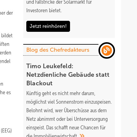
und Fallstricke der Solarmarkt für
Investoren bietet.
her der
Jetzt reinhören!
 bildet
iften
Blog des Chefredakteurs
werden
wendel
Timo Leukefeld:
Netzdienliche Gebäude statt
Blackout
en
ehe es
Künftig geht es nicht mehr darum,
möglichst viel Sonnenstrom einzuspeisen.
Belohnt wird, wer Überschüsse aus dem
Netz abnimmt oder bei Unterversorgung
einspeist. Das schafft neue Chancen für
 (EEG)
die
Immobilienwirtschaft.