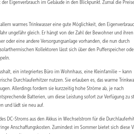
t der Eigenverbrauch im Gebäude in den Blickpunkt. Zumal die Preise
 allem warmes Trinkwasser eine gute Möglichkeit, den Eigenverbrau
 Jahr ungefähr gleich. Er hängt von der Zahl der Bewohner und ihren
her oder eine andere Versorgungsanlage vorhanden, die nun durch
larthermischen Kollektoren lässt sich über den Pufferspeicher ode
peln.
halt, ein integriertes Büro im Wohnhaus, eine Kleinfamilie – kann
rische Durchlauferhitzer nutzen. Sie erlauben es, das warme Trinkwa
ugen. Allerdings fordern sie kurzzeitig hohe Ströme ab, je nach
tsprechende Batterien, um diese Leistung sofort zur Verfügung zu st
n und lädt sie neu auf.
des DC-Stroms aus den Akkus in Wechselstrom für die Durchlauferhit
geringe Anschaffungskosten. Zumindest im Sommer bietet sich diese V