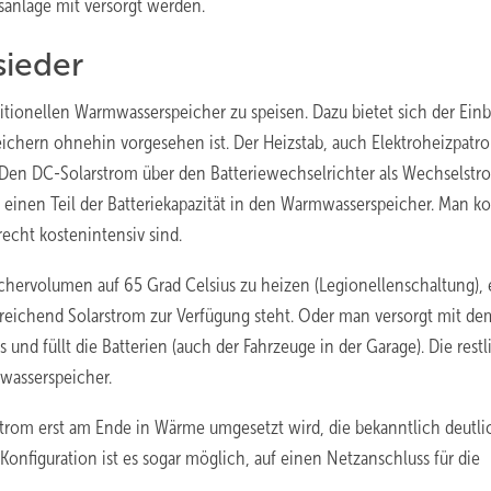
anlage mit versorgt werden.
sieder
raditionellen Warmwasserspeicher zu speisen. Dazu bietet sich der Ein
peichern ohnehin vorgesehen ist. Der Heizstab, auch Elektroheizpatr
 Den DC-Solarstrom über den Batteriewechselrichter als Wechselstr
t einen Teil der Batteriekapazität in den Warmwasserspeicher. Man 
recht kostenintensiv sind.
chervolumen auf 65 Grad Celsius zu heizen (Legionellenschaltung),
sreichend Solarstrom zur Verfügung steht. Oder man versorgt mit de
und füllt die Batterien (auch der Fahrzeuge in der Garage). Die rest
wasserspeicher.
nstrom erst am Ende in Wärme umgesetzt wird, die bekanntlich deutli
r Konfiguration ist es sogar möglich, auf einen Netzanschluss für die