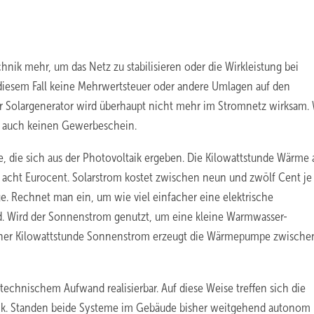
nik mehr, um das Netz zu stabilisieren oder die Wirkleistung bei
 diesem Fall keine Mehrwertsteuer oder andere Umlagen auf den
r Solargenerator wird überhaupt nicht mehr im Stromnetz wirksam. 
er auch keinen Gewerbeschein.
e, die sich aus der Photovoltaik ergeben. Die Kilowattstunde Wärme 
d acht Eurocent. Solarstrom kostet zwischen neun und zwölf Cent je
e. Rechnet man ein, um wie viel einfacher eine elektrische
nd. Wird der Sonnenstrom genutzt, um eine kleine Warmwasser-
einer Kilowattstunde Sonnenstrom erzeugt die Wärmepumpe zwischen
 technischem Aufwand realisierbar. Auf diese Weise treffen sich die
rik. Standen beide Systeme im Gebäude bisher weitgehend autonom