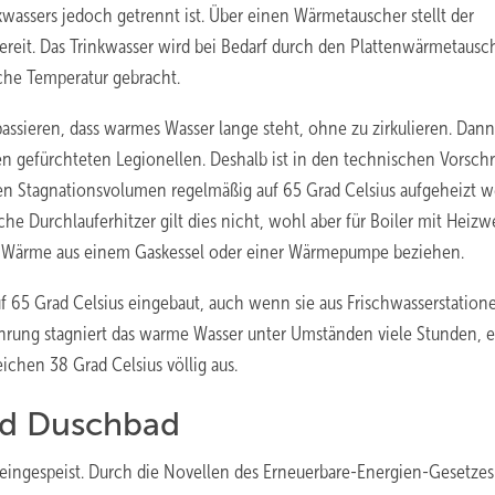
kwassers jedoch getrennt ist. Über einen Wärmetauscher stellt der
ereit. Das Trinkwasser wird bei Bedarf durch den Plattenwärmetausc
iche Temperatur gebracht.
ssieren, dass warmes Wasser lange steht, ohne zu zirkulieren. Dann
en gefürchteten Legionellen. Deshalb ist in den technischen Vorschr
n Stagnationsvolumen regelmäßig auf 65 Grad Celsius aufgeheizt 
che Durchlauferhitzer gilt dies nicht, wohl aber für Boiler mit Heiz
hre Wärme aus einem Gaskessel oder einer Wärmepumpe beziehen.
 65 Grad Celsius eingebaut, auch wenn sie aus Frischwasserstation
ohrung stagniert das warme Wasser unter Umständen viele Stunden, 
chen 38 Grad Celsius völlig aus.
nd Duschbad
ingespeist. Durch die Novellen des Erneuerbare-Energien-Gesetzes