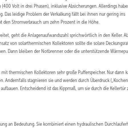
 (400 Volt in drei Phasen), inklusive Absicherungen. Allerdings hab
 Das leidige Problem der Verkalkung fällt bei ihnen nur gering ins
ibt den Stromverbrauch um zehn Prozent in die Höhe.
et, geht die Anlagenaufwandszahl sprichwörtlich in den Keller. A
Einsatz von solarthermischen Kollektoren sollte die solare Deckungsra
hen. Dann bleiben der Notbrenner oder die unterstützende Wärme
g mit thermischen Kollektoren sehr große Pufferspeicher. Nur dann k
n. Andernfalls stagnieren sie und werden durch Überdruck („Kochen
 aufbauen. Entscheidend ist das Kippmaß, um sie durch die Kellertür 
ung an Bedeutung. Sie kombiniert einen hydraulischen Durchlauferh