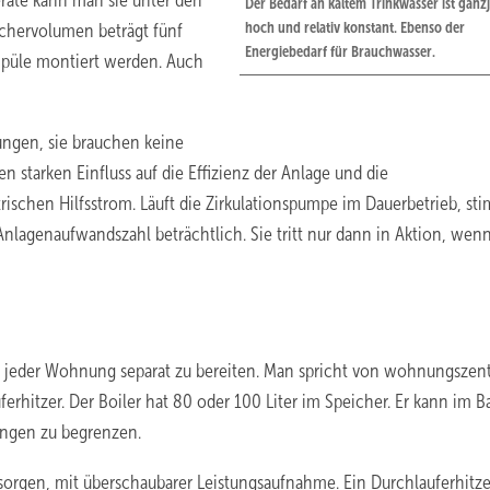
eräte kann man sie unter den
Der Bedarf an kaltem Trinkwasser ist ganz
hoch und relativ konstant. Ebenso der
chervolumen beträgt fünf
Energiebedarf für Brauchwasser.
 Spüle montiert werden. Auch
ungen, sie brauchen keine
n starken Einfluss auf die Effizienz der Anlage und die
schen Hilfsstrom. Läuft die Zirkulationspumpe im Dauerbetrieb, st
nlagenaufwandszahl beträchtlich. Sie tritt nur dann in Aktion, wen
n jeder Wohnung separat zu bereiten. Man spricht von wohnungszen
ferhitzer. Der Boiler hat 80 oder 100 Liter im Speicher. Er kann im Ba
ängen zu begrenzen.
rsorgen, mit überschaubarer Leistungsaufnahme. Ein Durchlauferhitze