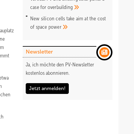
case for
overbuilding
New silicon cells take aim at the cost
of space
power
bauplatz
one
om
Newsletter
kommt
Ja, ich möchte den PV-Newsletter
kostenlos abonnieren.
 etwa
m
Jetzt anmelden!
lichen
ch