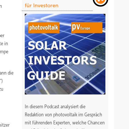
für Investoren
en
ber
te in
pumpe
ann die
“)
zu
In diesem Podcast analysiert die
Redaktion von photovoltaik im Gespräch
mit führenden Experten, welche Chancen
itzer