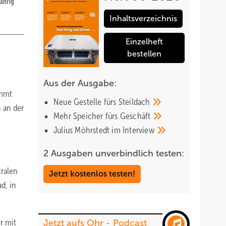
jährig
Inhaltsverzeichnis
Einzelheft
bestellen
Aus der Ausgabe:
immt
Neue Gestelle fürs
Steildach
n an der
Mehr Speicher fürs
Geschäft
Julius Möhrstedt im
Interview
2 Ausgaben unverbindlich testen:
tralen
Jetzt kostenlos testen!
d, in
r mit
Jetzt aufs Ohr - Podcast