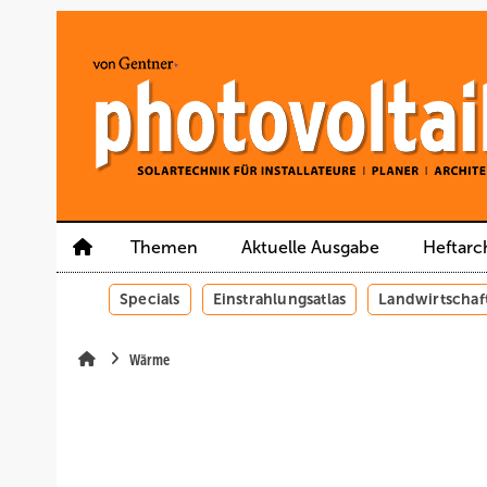
Springe
Springe
Springe
auf
auf
auf
Hauptinhalt
Hauptmenü
SiteSearch
Themen
Aktuelle Ausgabe
Heftarc
Specials
Einstrahlungsatlas
Landwirtschaf
Wärme