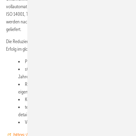
vollautomatisierte Produktionsanlage ein. Es ist nach ISO 9001:2015,
ISO 14001, TÜV Solar Key Mark und CE zertifiziert. Die PTC-Systeme
werden nach internationalen Standards und in höchster Qualität
geliefert.
Die Reduzierung des CO₂-Abdrucks der Kunden ist der Schlüssel zum
Erfolg im globalen Umfeld. Die Firmengruppe bietet:
Produktion und Installation schlüsselfertiger PTC-Systeme,
standortspezifische Wartung: Wartung in den ersten zwei
Jahren im Rahmen der Vertragsgarantie,
Reparaturen bei unerwarteten Schäden vor Ort durch
eigene Ingenieurteams,
Konzeptentwicklung und Beratung im Energiebereich,
technisch-wirtschaftliche Machbarkeitsstudien und
detaillierte Planungsleistungen,
Vertrags-, Leasing- und Finanzierungsmodelle (IFC, KfW).
https://solitermgroup.com/de/home-de/