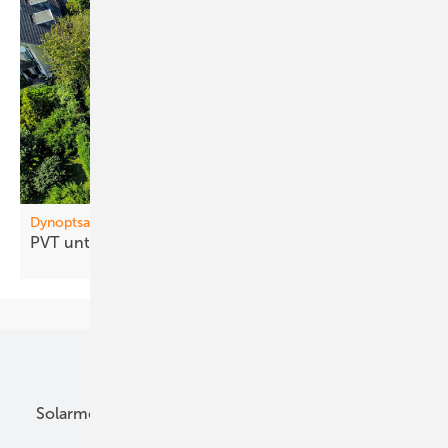
Dynoptsan
PVT un terstützt ­Wärmepumpen im
Bestand
Unsere Themen
Solarmodule
DC-Technik
Wechselrichter