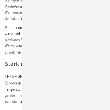
hier typischerweise stetige Wärme- und Kältelasten vorliegen:
Produktionsprozesse laufen im Frühjahr, Herbst und Winter.
Wärmenetze benötigen zuverlässige Einspeisung. Im Sommer steigt
der Kältebedarf.
Parabolrinnen lassen sich so auslegen, dass sie genau mit
wirtschaftlich interessanten Temperaturen hohe Erträge liefern – mit
planbaren Ergebnissen. Denn die Frage lautet: Wie viel nutzbare
Wärme kommt im relevanten Temperaturbereich tatsächlich an – und
zu welchen Kosten?
Stark im industriellen Einsatz
Hier liegt die Stärke der Parabolrinne: Während nichtkonzentrierende
Kollektoren (zum Beispiel Flach- oder CPC-Kollektoren) mit steigender
Temperatur deutlich an Effizienz verlieren, bleibt die Parabolrinne
gerade im mittleren und höheren Temperaturbereich stabil. Das
bedeutet für Anwender konkret: