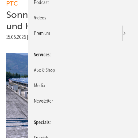
Podcast
PTC
Sonnens ammler für Wärme
Videos
und Kälte
Premium
15.06.2026
|
Veröffentlicht in
Ausgabe 05-2026
|
Druckvorschau
Services
Abo & Shop
Media
Newsletter
Specials
Specials