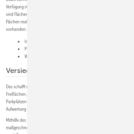
Verfügung stellen. Denn ein häufiges Problem für große Solarprojekte
sind Flächenkonflikte. Moderne Parabolrinnen-Systeme können auf
Flächen realisiert werden, die in Industrie und Kommunen oft bereits
vorhanden sind:
Industrie- und Hallendächer,
Parkflächen als Carportlösungen,
Werks- und Infrastrukturrandflächen.
Versiegelte Flächen nutzen
Das schafft mehrere Vorteile zugleich: keinen Bedarf zusätzlicher
Freiflächen, oft schnellere Genehmigung, höhere Akzeptanz und bei
Parkplätzen einen sichtbaren Zusatznutzen durch Verschattung und
Aufwertung versiegelter Flächen.
Mithilfe des Finanzierungspartners Banxware können zudem
maßgeschneiderte Finanzierungsmöglichkeiten gestaltet werden, um