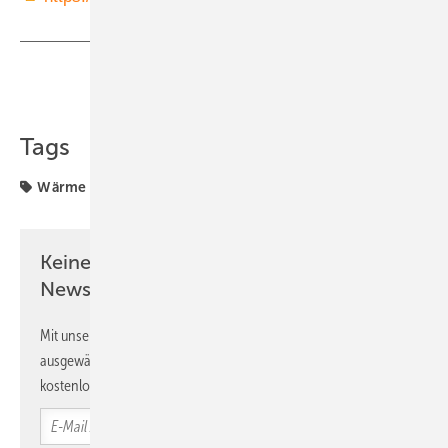
Teilen
Link kopieren
Tags
Wärme
Keine Zeit? Kein Problem mit dem PV
Newsletter!
Mit unserem Newsletter erhalten Sie regelmäßig von uns
ausgewählte Informationen und Neuigkeiten, gebündelt und
kostenlos direkt ins Postfach.