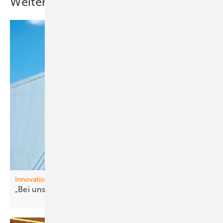
Weitere Inhalte
Innovationen
„Bei uns kom mt nix aus
China“