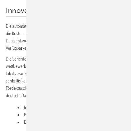
Innovation aus Deutschland
Die automatisierte Produktion der Parabolspiegel mit Robotern senkt
die Kosten und erhöht die Qualität der Systeme. Sie werden in
Deutschland gefertigt, das erlaubt kurze Lieferketten und hohe
Verfügbarkeit. Qualität und Präzision sind gleichbleibend hoch.
Die Serienfertigung ist skalierbar, die Investitionskosten sind
wettbewerbsfähig. Technologie, Wertschöpfung und Service sind
lokal verankert. Das ist ein wesentlicher Vorteil für die Beschaffung,
senkt Risiken und erhöht die Resilienz. Zudem senken
Förderzuschüsse zwischen 40 und 50 Prozent die Investitionshürde
deutlich. Das beeinflusst direkt:
Investitionshöhe und Finanzierung,
Projekt-IRR und Payback,
Entscheidungsrisiko und Umsetzungs­geschwindigkeit.