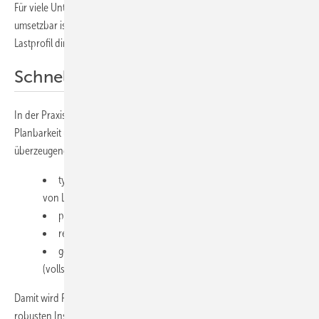
Für viele Unternehmen entsteht dadurch ein Projekt, das kurzfristig
umsetzbar ist – insbesondere, wenn die Wärme in einem stabilen
Lastprofil direkt genutzt wird.
Schnelle Refinanzierung
In der Praxis zählen drei Kennzahlen: Wärmegestehungskosten,
Planbarkeit und Risiko. Die Parabolrinnen-Solarthermie liefert dafür
überzeugende Antworten:
typische Amortisation von vier bis sechs Jahren (abhängig
von Lastprofil, Temperatur, Integration),
planbare Wärmekosten mehr als 20 Jahre,
reduzierte Abhängigkeit von Gaspreis und CO₂-Kosten,
geringere Risiken beim Netzausbau und Netzanschluss
(vollständige Elektrifizierung).
Damit wird PTC für energieintensive Betriebe und Stadtwerke zum
robusten Instrument, um Wärmekosten zu stabilisieren und