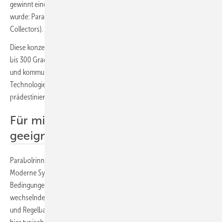
gewinnt eine Technologie an Bedeutung, die lange unterschätzt
wurde: Parabolrinnen-Solarthermie (PTC: Parabolic Trough ­
Collectors).
Diese konzentrierende Solarthermie erschließt Temperaturen von 50
bis 300 Grad Celsius. Damit ist sie für viele Anwendungen in Industrie
und kommunaler Versorgung attraktiv. Entscheidend ist: Die
Technologie ist für Mitteleuropa und den deutschen Markt
prädestiniert – technisch, wirtschaftlich und regulatorisch.
Für mitteleuropäisches Klima
geeignet
Parabolrinnen werden häufig mit sonnenreichen Regionen assoziiert.
Moderne Systeme sind jedoch gezielt für mitteleuropäische
Bedingungen ausgelegt – inklusive niedriger Sonnenstände,
wechselnder Einstrahlung und hoher Anforderungen an Robustheit
und Regelbarkeit. Für Deutschland ist das besonders relevant, weil