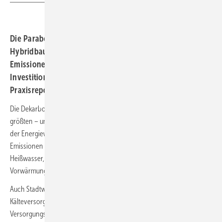
Die Parabolrinnen-Solarthermie ist ein ROI-starker
Hybridbaustein für Industrie und ­Stadtwerke. Sie senkt
Emissionen und Wärmekosten – bei überschaubarer
Investition. Zudem winkt lukrative Förderung. Ein
Praxisreport
Die Dekarbonisierung industrieller Prozesswärme zählt zu den
größten – und gleichzeitig am schnellsten realisierbaren – Aufgaben
der Energiewende. In vielen Unternehmen entstehen die CO₂-
Emissionen nicht im Strombezug, sondern in thermischen Prozessen:
Heißwasser, Dampf, Thermoöl, Trocknung, Reinigung oder
Vorwärmung.
Auch Stadtwerke stehen vor der Frage, wie Wärmenetze und
Kälteversorgung wirtschaftlich klimafreundlich werden – ohne die
Versorgungssicherheit zu gefährden. Genau in diesem Spannungsfeld