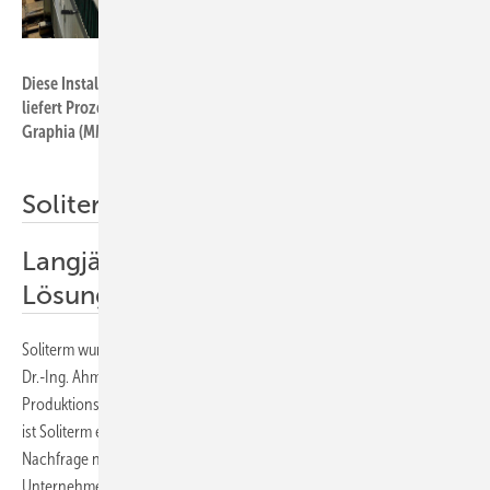
Foto: Soliterm Group
Diese Installation wurde 2021 in Izmir in der Türkei errichtet. Sie
liefert Prozesswärme und Kälte für die Firma ­Mayer Mellnhof
Graphia (MMG).
Soliterm Group
Langjährige Erfahrungen mit PTC-
Lösungen weltweit
Soliterm wurde 1999 vom Forschungszentrum Jülich als Start-up von
Dr.-Ing. Ahmet Lokurlu in Aachen gegründet. Mit Hauptsitz und
Produktionsstätte in Deutschland sowie Niederlassungen in der Türkei
ist Soliterm ein mehrstufiges Unternehmen. Um der steigenden
Nachfrage nach erneuerbarer Energie gerecht zu werden, führte das
Unternehmen die weltweit erste robotergestützte und