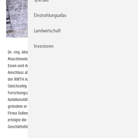
Einstrahlungsatlas
Landwirtschaft
Soliterm Group
Investoren
Dr.-Ing. Ahmet Loku rlu ist Gründer der Soliterm GmbH. Er studierte
Maschinenbau sowie Energie- und Verfahrenstechnik an der Universität
Essen und der Akademie der Wissenschaften in Minsk (Weißrussland). Im
Anschluss absolvierte er ein Aufbaustudium in Unternehmensführung an
der RWTH Aachen und promovierte über Hochtemperaturbrennstoffzellen.
Gleichzeitig war er als wissenschaftlicher Mitarbeiter am
Forschungszentrum Jülich tätig. 1998 entwickelte er aus seiner Idee ein
funktionsfähiges solarbasiertes Kühlsystem. Bereits ein Jahr später
gründete er mit Sondergenehmigung vom Forschungszentrum Jülich die
Firma Soliterm, die Kühlkonzepte mit Sonnenenergie entwickelt. 2015
erfolgte die Gründung der Soliterm Group, die er bis heute als
Geschäftsführer leitet.