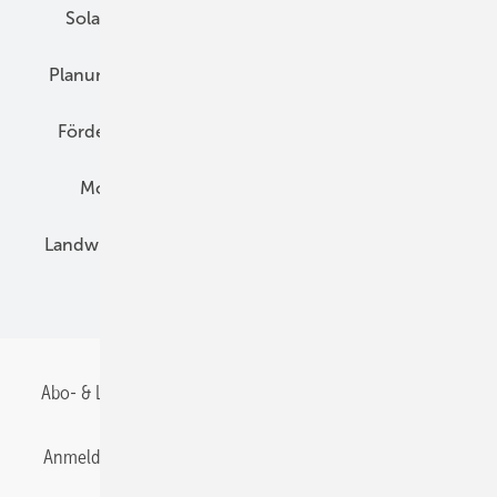
Solarspeicher
AC-Technik
Wartung
Planung
E-Mobilität
Wärme
Recht
Förderung
Preise
Hybridgeneratoren
Montage
Installation
Solarparks
Landwirtschaft
Mieterstrom
Fachhandel
BIPV
Abo- & Leserservice
AGB
Alle Inhalte chronologisch
Anmelden
Anmeldung & Registrierung
Datenschutz