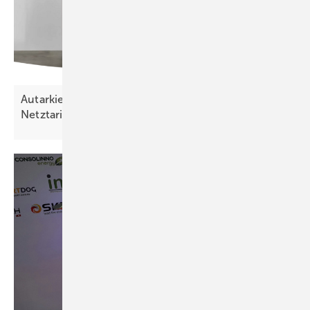
Autarkie-Boiler nutzt Solarstrom und flexible
Netztarife für
Warmwasser