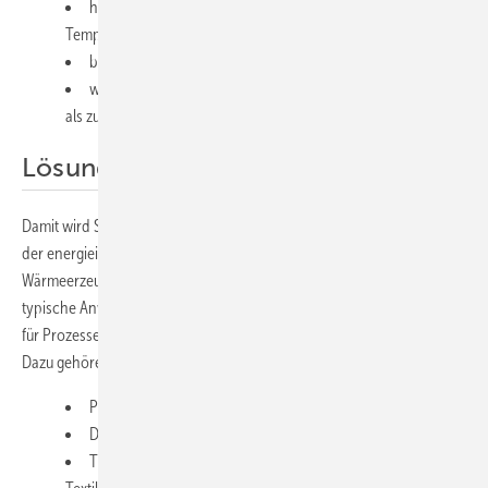
höhere spezifische Erträge im industriell relevanten
Temperaturfenster,
breiter Einsatzbereich von Heißwasser bis Prozessdampf,
wirtschaftliche Anwendung dort, wo Solarthermie bislang
als zu heiß oder zu lastkritisch galt.
Lösung für Industrie und Stadtwerke
Damit wird Solarthermie zur realistischen Option für einen großen Teil
der energieintensiven Industrie – und für Stadtwerke, die
Wärmeerzeugung im Netz sinnvoll hybridisieren wollen. Dort liegen
typische Anwendungen. Denn Parabolrinnen eignen sich besonders
für Prozesse mit kontinuierlichem Bedarf und klaren Temperaturen.
Dazu gehören zum Beispiel:
Prozesswasser- und Speisewasservorwärmung,
Dampfunterstützung (direkt/indirekt je nach Konzept),
Thermoölkreisläufe (zum Beispiel Chemie, ­Lebensmittel,