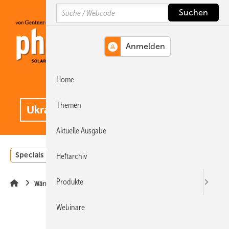
Springe
Springe
Springe
Search
auf
auf
auf
Hauptinhalt
Hauptmenü
SiteSearch
Home
MENÜ
.
Themen
Aktuelle Ausgabe
Specials
Einstrahlungsatlas
Landwirtschaft
Invest
Heftarchiv
Produkte
Wärme
Webinare