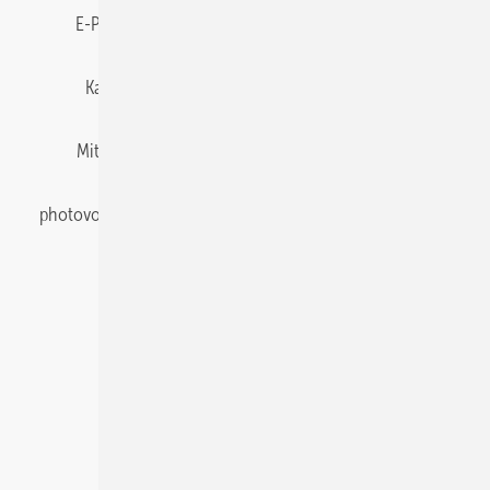
E-Paper
Gentner Energy Media
Impressum
Karriere bei Gentner
Team
Mediaservice
Mitgliedschaften und Engagement
Newsletter
photovoltaik abonnieren
Privacy Manager
pv Europe
RSS-Feed
Veranstaltungen / Webinare
© 2026 photovoltaik