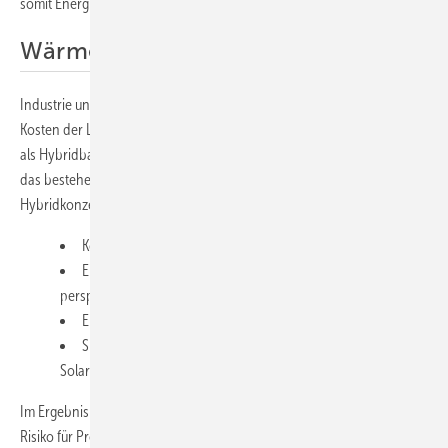
somit Energiebedarfe langfristig und nachhaltig zu decken.
Wärme und Kälte aus einem System
Industrie und Stadtwerke müssen CO₂ senken – aber niemals auf
Kosten der Lieferfähigkeit. Genau deshalb ist die Parabolrinne ideal
als Hybridbaustein: Sie senkt den fossilen Anteil deutlich, während
das bestehende System die Residuallast abdeckt. Typische
Hybridkonzepte sind:
Kombination mit Kesselanlagen (Spitze/Back-up),
Einbindung in Kraft-Wärme-Kopplung (fossil oder
perspektivisch H₂-ready),
Ergänzung zu Wärmepumpen (Temperaturhub/Spitzenlast),
Speicherintegration zur Lastglättung und Erhöhung des
Solaranteils.
Im Ergebnis erfolgt die Dekarbonisierung Schritt für Schritt, ohne
Risiko für Produktion oder Netzbetrieb – mit klarer Skalierbarkeit.