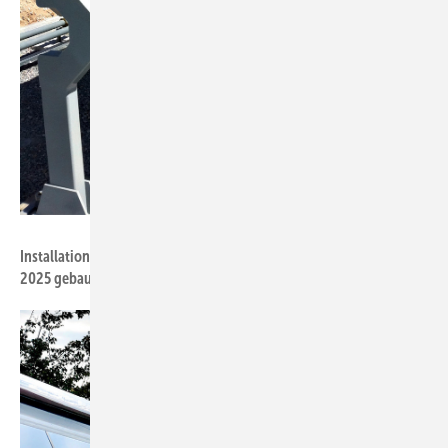
Foto: Soliterm Group
Installation bei der Firma Alanod in Ennepetal: Diese Anlage wurde
2025 ­gebaut und liefert kostengünstige ­Prozesswärme.