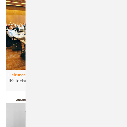
Heizungen
IR-Technik vo rm
D urchbruch