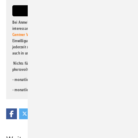
Bei Anmeldung zu diesem Newsletter bin ich damit einverstanden, über
interessante Verlags- und Online-Angebote
der Marken der Alfons W.
Gentner Verlag GmbH & Co. KG
informiert zu werden. Diese
Einwilligung kann ich jederzeit widerrufen und eine Abmeldung ist
jederzeit möglich. Informationen zum Umgang mit Daten finden Sie
auch in unserer
Datenschutzerklärung
.
Nichts für Sie dabei? Dann lesen Sie doch einen unserer weiteren
photovoltaik-Newsletter!
- monatlicher
Newsletter für Investoren
- monatlicher
Newsletter PV für die Landwirtschaft