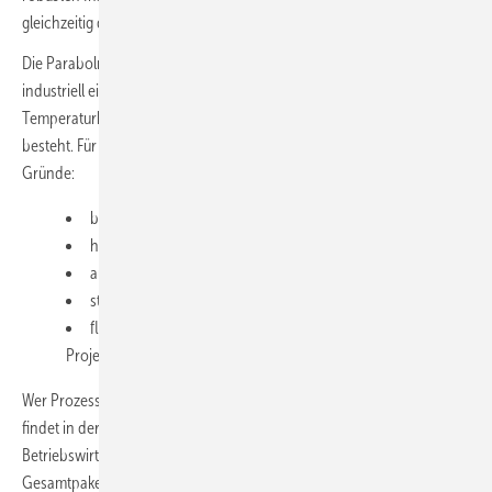
gleichzeitig die Klimaziele sicher zu erreichen.
Die Parabolrinnen-Solarthermie ist kein Nischenkonzept, sondern ein
industriell einsetzbarer Baustein zur Dekarbonisierung für jene
Temperaturbereiche, in denen heute der größte Handlungsdruck
besteht. Für Deutschland und Mitteleuropa sprechen gleich mehrere
Gründe:
breiter Einsatzbereich 50 bis 300 Grad Celsius,
hohe Erträge bei relevanten Temperaturen,
automatisierte Fertigung in Deutschland,
starke Förderkulisse (40 bis 50 Prozent),
flexible Umsetzung von Eigeninvestition bis
Projektfinanzierung und Contracting.
Wer Prozesswärme und Kälte wirtschaftlich dekarbonisieren will,
findet in der Parabolrinne eine Lösung, die Technologie,
Betriebswirtschaft und Umsetzbarkeit in einem stimmigen
Gesamtpaket verbindet.