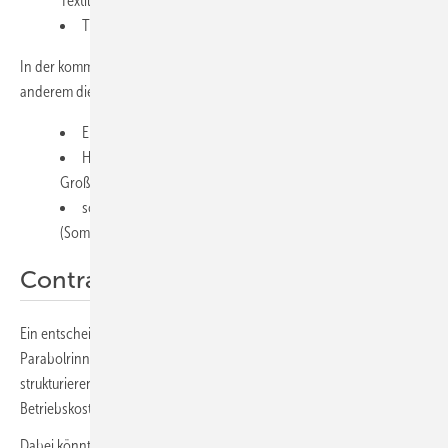
Textil, Papier),
Trocknung, Reinigung, CIP-Prozesse.
In der kommunalen Wärme- und Kälteversorgung bieten sich unter
anderem diese Anwendungen an:
Einspeisung in Wärmenetze (mittlere Temperaturen),
Hybridisierung bestehender Erzeugerparks (Kessel, KWK,
Großwärmepumpe),
solar unterstützte Kälte über Absorptions-/Adsorptionskälte
(Sommerlast).
Contracting ist möglich
Ein entscheidender Hebel ist zudem die Contracting-Fähigkeit:
Parabolrinnenanlagen lassen sich sehr gut als Wärmeliefermodell
strukturieren – mit planbarer Erzeugung, kalkulierbaren
Betriebskosten und langen Laufzeiten.
Dabei könnten Dächer und Parkplätze die benötigten Flächen zur