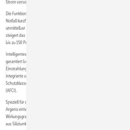
Strom versorgt.
Die Funktion Backup Power Boost erlaubt es, die Ausgangsleistung im
Notfall kurzfristig zu erhöhen, um wichtige Stromverbraucher wieder
unmittelbar in Betrieb zu nehmen. In Kombination mit einer Batterie
steigert das System die nutzbare Leistung der Photovoltaikanlage auf
bis zu 150 Prozent.
Intelligentes Verschattungsmanagement mit Dynamic Peak Manager
garantiert beste Erträge auch bei schwierigen
Einstrahlungsverhältnissen. Für zuverlässigen Schutz sorgen der
integrierte und tauschbare AC- und DC-Überspannungsschutz, die
Schutzklasse IP66 sowie die automatische Lichtbogenerkennung
(AFCI).
Speziell für den gewerblichen Bereich wurde der C & I-Wechselrichter
Argeno entwickelt. Er leistet bis 125 Kilowatt und erreicht einen
Wirkungsgrad von 99,1 Prozent. Die Leistungstransistoren bestehen
aus Siliziumkarbid.