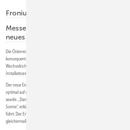
Fronius Inte rnational
Messe in München: Notstrom und
neues Speichersystem gezeigt
Die Österreicher setzen ihre Vision von 24 Stunden Sonne weiter
konsequent um. Mit dem neuen Speicher Reserva und den
Wechselrichtern Verto, Verto Plus sowie Argeno erhalten die
Installateure noch mehr Auswahl für ihre Kundinnen und Kunden.
Der neue Energiespeicher Fronius Reserva ist ein Speichersystem, das
optimal auf die Hybridwechselrichter von Fronius zugeschnitten
wurde. „Damit schließen wir die Lücke zu unserer Vision 24 Stunden
Sonne“, erklärt Harald Scherleitner, der bei Fronius das Solargeschäft
führt. Der Energiespeicher ist für private und gewerbliche Kunden
gleichermaßen geeignet.