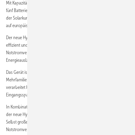
Mit Kapazitäten von 6,3 bis 15,8 Kilowattstunden verteilt auf zwei bis
fünf Batteriemodule lässt sich der Speicher einfach an die Bedürfnisse
der Solarkunden anpassen. Die Betriebsdaten werden ausschließlich
auf europäischen Servern gespeichert.
Der neue Hybridwechselrichter Verto Plus ist leistungsstark, sehr
effizient und wird vielfältig eingesetzt. Er bietet zuverlässige
Notstromversorgung bei Netzausfall und optimiert die
Energieausbeute.
Das Gerät ist für landwirtschaftliche Betriebe, Kleingewerbe oder
Mehrfamilienhäuser geeignet. Das innovative Multi-MPPT-Konzept
verarbeitet hohe Ströme und bietet einen breiten Bereich für die
Eingangsspannung an.
In Kombination mit dem Batteriespeicher Fronius Reserva garantiert
der neue Hybridwechselrichter stets eine zuverlässige Stromquelle.
Selbst große Verbraucher werden mit dreiphasiger
Notstromversorgung rund um die Uhr und bei Netzausfällen sicher mit