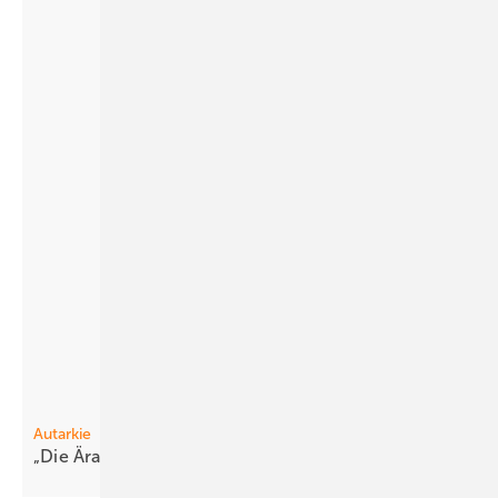
Autarkie
„Die Är a der re inen Photovoltaik ist
vorbei“