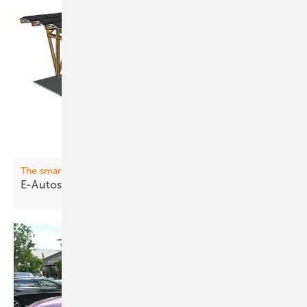
The smarter E Award
E-Aut os l aden: Volle Kraft
voraus!