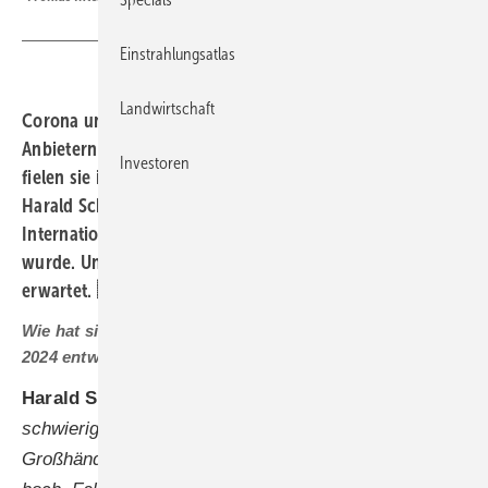
Einstrahlungsatlas
Landwirtschaft
Corona und hohe Energiekosten bescherten den
Anbietern von Wechselrichtern einen Hype. Danach
Investoren
fielen sie in ein Loch, harte Einschnitte folgten. Dr.
Harald Scherleitner MBA ist Vertriebschef von Fronius
International. Er berichtet, wie die Krise gemeistert
wurde. Und warum er für dieses Jahr solides Wachstum
erwartet. Ein Interview
Wie hat sich der Markt für Fronius im vergangenen Jahr
2024 entwickelt?
Harald Scherleitner:
Für uns war es ein sehr
schwieriges Jahr, denn die Lagerbestände bei den
Großhändlern und den Installateuren waren extrem