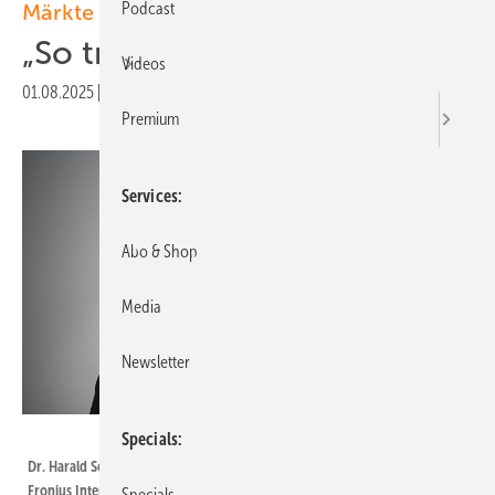
Podcast
Märkte
„So trotze n wir der Krise“
Videos
01.08.2025
|
Veröffentlicht in
Ausgabe 06-2025
|
Druckvorschau
Premium
Services
Abo & Shop
Media
Newsletter
Foto: Fronius International
Specials
Dr. Harald Scherleitner ist CSO und Mitglied der Geschäftsführung von
Fronius International.
Specials