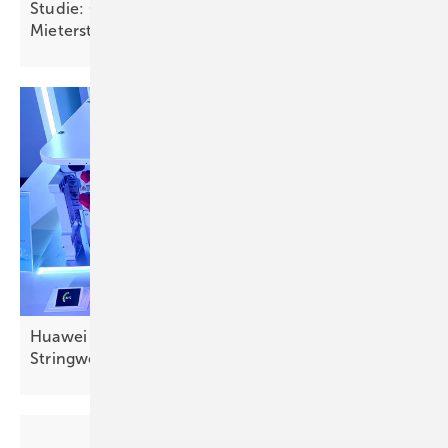
Studie: Ohne Einspeisevergütung kein
Mieterstrom
Huawei stellt erste netzbildende
Stringwechselrichter
vor