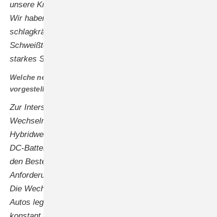
unsere Kräfte und arbeiten dadurch noch effizienter.
Wir haben also drei Business-Units zu zwei
schlagkräftigen Einheiten verschmolzen. Die
Schweißtechnik bleibt bei Fronius weiterhin ein
starkes Standbein.
Welche neuen Produkte haben Sie in diesem Jahr
vorgestellt?
Zur Intersolar haben wir zum Beispiel die neuen
Wechselrichter Verto mit dem zugehörigen
Hybridwechselrichter Verto Plus gezeigt sowie unsere
DC-Batterie Reserva. Das Speichersystem läuft bei
den Bestellungen super an, zumal wir damit auch die
Anforderungen von Gewerbekunden bedienen können.
Die Wechselrichter und das Lademanagement für E-
Autos legen gleichfalls zu. Die Anfragen steigen
konstant an, auch beim neuen Gewerbewechselrichter