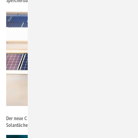
Speicherbatterien einbinden kann.
Foto: Fronius International
Der neue C & I-Wechselrichter ­Argeno wurde speziell für große
Solardächer konzipiert.