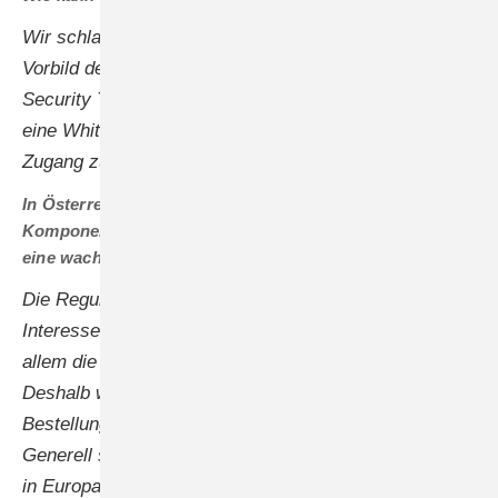
Wir schlagen vor, auf europäischer Ebene nach dem
Vorbild der „5G Security-Toolbox“ eine „Inverter
Security Toolbox“ zu implementieren. Dann könnte
eine Whitelist von vertrauenswürdigen Herstellern den
Zugang zur Einspeisung ins europäische Netz regeln.
In Österreich gibt es neuerdings einen Bonus für
Komponenten aus europäischer Produktion. Spüren Sie
eine wachsende Nachfrage?
Die Regularien stehen erst seit Kurzem fest, aber das
Interesse der Solarkunden ist riesig. Das merken vor
allem die Installateure, bei denen die Fragen eingehen.
Deshalb werden wir ganz bestimmt auch bei den
Bestellungen sehen, dass diese Strategie richtig ist.
Generell spüren wir eine wachsende Nachfrage nach
in Europa gefertigten Produkten. Der Ausbau der