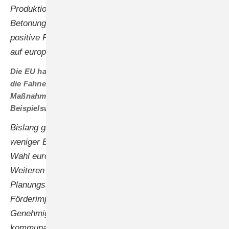
Produktionskapazitäten in Österreich und die
Betonung der regionalen Wertschöpfung treffen auf
positive Resonanz bei Kunden, die zunehmend Wert
auf europäische Herkunft legen.
Die EU hat sich die Renaissance der Solarwirtschaft auf
die Fahnen geschrieben. Gibt es schon konkrete
Maßnahmen aus Brüssel, die Ihnen helfen?
Beispielsweise Fördergelder?
Bislang gibt es nichts Handfestes. Helfen würden hier
weniger Bürokratie und ein lukrativer Bonus, der die
Wahl europäischer Produzenten unterstützt. Des
Weiteren sehen wir die Notwendigkeit von
Planungssicherheit und Netzausbau. Trotz positiver
Förderimpulse fehlen oft klare
Genehmigungsprozesse, insbesondere auf
kommunaler Ebene. Der Ausbau von