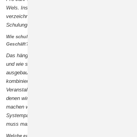
Wels. Insgesamt, für beide Geschäftsbereiche,
verzeichnen wir mehr als 28.000 Teilnahmen bei
Schulungen und virtuellen Veranstaltungen.
Wie schulen Sie Ihre Fachpartner im internationalen
Geschäft?
Das hängt vom Reifegrad der jeweiligen Märkte ab
und wie stark unsere Tochtergesellschaft dort
ausgebaut ist. Bei kleineren Teams vor Ort
kombinieren wir die Schulungen meist mit
Veranstaltungen des Vertriebs. In reifen Märkten, in
denen wir eigene Technikteams und Support anbieten,
machen wir auch größere Schulungen für unsere
Systempartner. Um Fronius-Technik zu installieren,
muss man aber nicht unbedingt Systempartner sein.
Welche europäischen Märkte sind in diesem Jahr für Sie