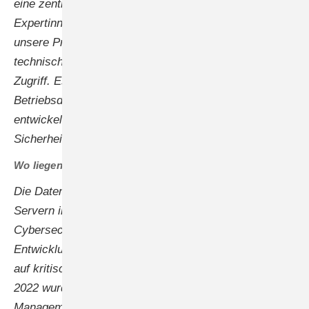
eine zentrale Bedeutung zu. Wir beschäftigen
Expertinnen und Experten, die Vollzeit daran arbeiten,
unsere Produkte sicher zu halten. Es geht um die
technische Sicherung der Anlagen gegen unbefugten
Zugriff. Es geht aber auch um die Sicherheit der
Betriebsdaten. Die Systeme werden in Europa
entwickelt und erfüllen strengste
Sicherheitsanforderungen.
Wo liegen die Betriebsdaten der Wechselrichter?
Die Datenhaltung erfolgt ausschließlich auf eigenen
Servern in Österreich und in europäischen Clouds.
Cybersecurity ist ein integraler Bestandteil der
Entwicklungsarbeit, um Schutz vor digitalen Angriffen
auf kritische Infrastrukturen zu gewährleisten. Bereits
2022 wurde das Informationssicherheits-­
Managementsystem bei Fronius nach dem