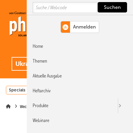
Springe
Springe
Springe
Search
auf
auf
auf
Hauptinhalt
Hauptmenü
SiteSearch
Home
MENÜ
.
Themen
Aktuelle Ausgabe
Specials
Einstrahlungsatlas
Landwirtschaft
Invest
Heftarchiv
Produkte
Wechselrichter
Webinare