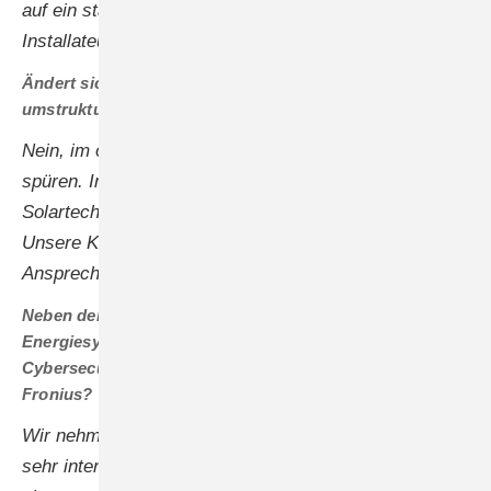
auf ein starkes Netz an Fachhändlern und loyalen
Installateuren stützen können.
Ändert sich für Fronius-Kunden etwas, weil Sie
umstrukturiert haben?
Nein, im operativen Geschäft wird das niemand
spüren. Im Gegenteil: Wir nutzen die Synergien der
Solartechnik und der Batterietechnik besser aus.
Unsere Kunden haben immer einen festen
Ansprechpartner mit hoher Kompetenz.
Neben den technischen Aspekten wird die Sicherheit des
Energiesystems immer wichtiger. Stichwort
Cybersecurity. Welche Bedeutung hat dieses Thema für
Fronius?
Wir nehmen dieses Thema sehr ernst und arbeiten
sehr intensiv daran, denn den Wechselrichtern kommt