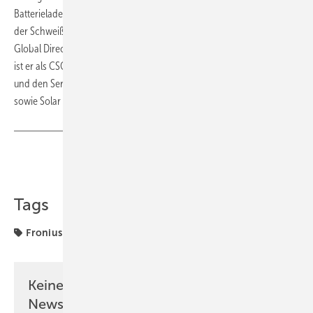
Batterieladetechnik kehrte er 2016 zu seiner Ursprungsleidenschaft,
der Schweißtechnologie, zurück und wurde Business-Unit-Leiter und
Global Director Sales & Marketing von Fronius Perfect Welding. Heute
ist er als CSO verantwortlich für den globalen Vertrieb, das Marketing
und den Service der strategischen Geschäftsfelder Welding Solutions
sowie Solar & Energy von Fronius.
Teilen
Link kopieren
Tags
Fronius
Wechselrichter
Keine Zeit? Kein Problem mit dem PV
Newsletter!