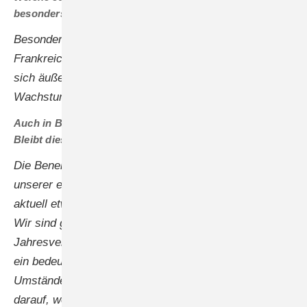
besonders ­interessant?
Besonders spannend sind für uns Spanien, Italien und
Frankreich. Auch Tschechien und Polen entwickeln
sich äußerst vielversprechend und bieten interessante
Wachstumschancen.
Auch in Benelux ist der Markt in diesem Jahr ruhiger.
Bleibt diese Region für Fronius bedeutsam?
Die Benelux-Region bleibt ein wichtiger Bestandteil
unserer europäischen Strategie, auch wenn der Markt
aktuell etwas ruhiger wirkt als in der Vergangenheit.
Wir sind gespannt, wie sich dieser im weiteren
Jahresverlauf entwickeln wird. Die Ukraine war einst
ein bedeutender Markt für uns. Trotz der schwierigen
Umstände durch den anhaltenden Krieg sind wir stolz
darauf, weiterhin mit einem kleinen, engagierten Team