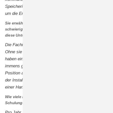
Speicherinfrastruktur und Stromnetzen ist essenziell,
um die Energiewende in der Fläche umzusetzen.
Sie erwähnten loyale Installateure, die Fronius in
schwierigen Zeiten treu geblieben sind. Wie wichtig war
diese Unterstützung, um die Krise zu bewältigen?
Die Fachinstallateure sind unsere wichtigsten Partner.
Ohne sie könnten wir uns nicht weiterentwickeln. Wir
haben eine sehr ehrliche Loyalität erlebt, das hat uns
immens geholfen. So können wir gemeinsam unsere
Position ausbauen. Denn wir unterstützen die Arbeit
der Installateure mit vielfältigen Komponenten aus
einer Hand.
Wie viele Installateure laufen bei Ihnen durch die
Schulungen?
Pro Jahr zwischen 5.000 und 6.000 hier bei uns in