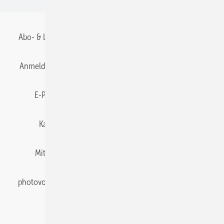
Abo- & Leserservice
AGB
Alle Inhalte chronologisch
Anmelden
Anmeldung & Registrierung
Datenschutz
E-Paper
Gentner Energy Media
Impressum
Karriere bei Gentner
Team
Mediaservice
Mitgliedschaften und Engagement
Newsletter
photovoltaik abonnieren
Privacy Manager
pv Europe
RSS-Feed
Veranstaltungen / Webinare