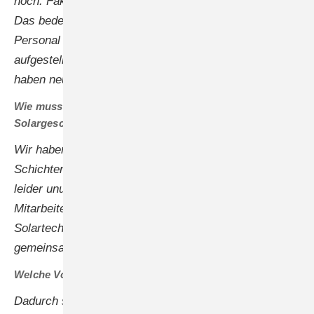
hoch. Faktisch kamen keine Nachbestellungen rein.
Das bedeutete, dass wir uns schweren Herzens von
Personal verabschieden mussten. Wir haben uns neu
aufgestellt und schlanke Strukturen etabliert. Und wir
haben neue Produkte entwickelt.
Wie muss man sich die Neustrukturierung des
Solargeschäfts bei Fronius vorstellen?
Wir haben die Produktion flexibilisiert und die Zahl der
Schichten in unseren Werken reduziert. Das war
leider unumgänglich. Der Abschied von jeder
Mitarbeiterin und jedem Mitarbeiter ist schmerzhaft.
Solartechnik und Batterien bilden nunmehr einen
gemeinsamen Geschäftsbereich.
Welche Vorteile bieten diese Maßnahmen?
Dadurch straffen wir unsere Strukturen, wir bündeln