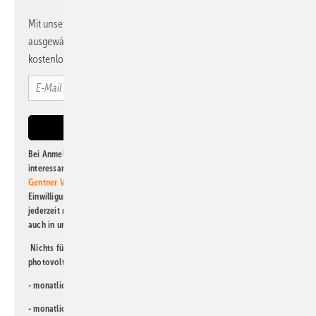
Mit unserem Newsletter erhalten Sie regelmäßig von uns
ausgewählte Informationen und Neuigkeiten, gebündelt und
kostenlos direkt ins Postfach.
Bei Anmeldung zu diesem Newsletter bin ich damit einverstanden, über
interessante Verlags- und Online-Angebote
der Marken der Alfons W.
Gentner Verlag GmbH & Co. KG
informiert zu werden. Diese
Einwilligung kann ich jederzeit widerrufen und eine Abmeldung ist
jederzeit möglich. Informationen zum Umgang mit Daten finden Sie
auch in unserer
Datenschutzerklärung
.
Nichts für Sie dabei? Dann lesen Sie doch einen unserer weiteren
photovoltaik-Newsletter!
- monatlicher
Newsletter für Investoren
- monatlicher
Newsletter PV für die Landwirtschaft