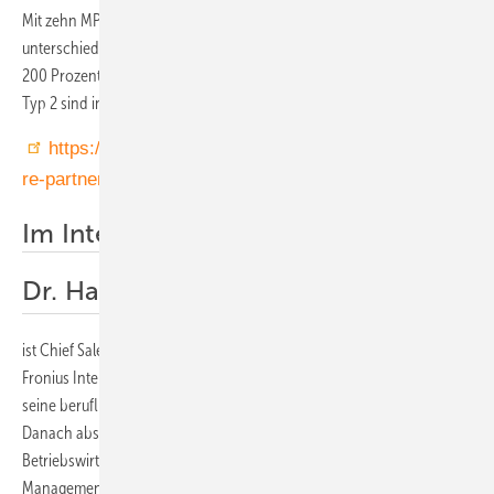
Mit zehn MPP-Trackern optimiert er den Energieertrag von Strings mit
unterschiedlichen Modultypen und Ausrichtungen. Er lässt sich bis
200 Prozent überdimensionieren, Überspannungsschutz Typ 1 und
Typ 2 sind integriert.
https://www.fronius.com/de/solarenergie/installateu
re-partner/infocente…
Im Interview
Dr. Harald Scherleitn er MBA
ist Chief Sales Officer (CSO) und Mitglied der Geschäftsleitung der
Fronius International GmbH. Der gebürtige Oberösterreicher begann
seine berufliche Laufbahn mit einer Lehre als Elektromechaniker.
Danach absolvierte er ein MBA-Studium und diplomierte als
Betriebswirt. Im Jahr 2024 promovierte er im Fach internationales
Management. Nach mehrjähriger Leitungsfunktion in der Fronius-