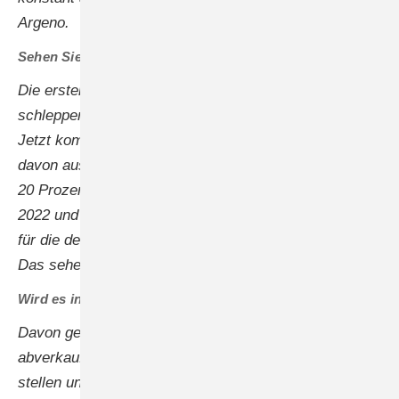
Argeno.
Sehen Sie mittlerweile Licht am Ende des Tunnels?
Die ersten beiden Monate in diesem Jahr liefen noch
schleppend, aber seit dem Frühjahr geht es bergauf.
Jetzt kommen die Bestellungen. Allerdings gehen wir
davon aus, dass der Weltmarkt in diesem Jahr rund
20 Prozent unter den Umsätzen liegen wird, die wir
2022 und 2023 verzeichnet haben. Das gilt nicht nur
für die deutschsprachigen Märkte oder für Europa.
Das sehen wir auch in den USA oder Australien.
Wird es in diesem Jahr gut weitergehen?
Davon gehen wir aus. Die Lagerbestände sind
abverkauft, jetzt wird bestellt und ausgeliefert. Wir
stellen uns auf weiteres Wachstum ein. Zumal wir uns