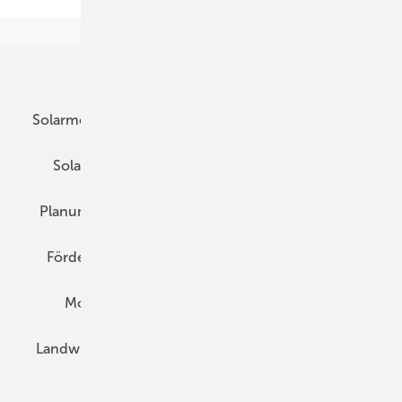
Unsere Themen
Solarmodule
DC-Technik
Wechselrichter
Solarspeicher
AC-Technik
Wartung
Planung
E-Mobilität
Wärme
Recht
Förderung
Preise
Hybridgeneratoren
Montage
Installation
Solarparks
Landwirtschaft
Mieterstrom
Fachhandel
BIPV