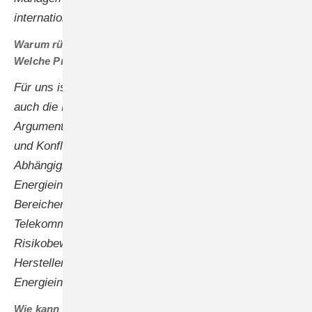
internationalen Standard ISO 27001 zertifiziert.
Warum rückt das Thema jetzt in den Vordergrund?
Welche Probleme sind damit verknüpft?
Für uns ist neben der Cybersecurity auf Produktebene
auch die Energiesicherheit Europas ein wichtiges
Argument. In Zeiten von geopolitischen Spannungen
und Konflikten hat sich Europa in eine neue
Abhängigkeit bei der Ausrüstung der
Energieinfrastruktur von China begeben. In anderen
Bereichen der kritischen Infrastruktur wie der
Telekommunikation besteht bereits ein höheres
Risikobewusstsein für nicht vertrauenswürdige
Hersteller. Das wird bei der solaren
Energieinfrastruktur noch viel weniger beachtet.
Wie kann man das ändern?