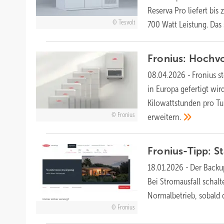
Reserva Pro liefert bi
Tesvolt
700 Watt Leistung. Das
Fronius: Hochvo
08.04.2026
-
Fronius s
in Europa gefertigt wir
Kilowattstunden pro Tu
Fronius
erweitern.
Fronius-Tipp: S
18.01.2026
-
Der Backu
Bei Stromausfall schal
Normalbetrieb, sobald 
Fronius