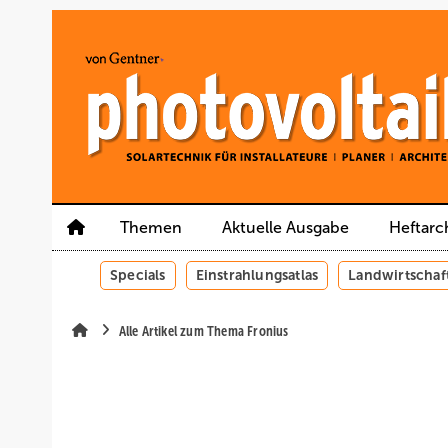
Springe
Springe
Springe
auf
auf
auf
Hauptinhalt
Hauptmenü
SiteSearch
Themen
Aktuelle Ausgabe
Heftarc
Specials
Einstrahlungsatlas
Landwirtschaf
Alle Artikel zum Thema Fronius