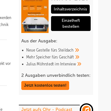
Inhaltsverzeichnis
 werden
Einzelheft
echnik
bestellen
Aus der Ausgabe:
Neue Gestelle fürs
Steildach
Mehr Speicher fürs
Geschäft
ekt vor
Julius Möhrstedt im
Interview
2 Ausgaben unverbindlich testen:
Jetzt kostenlos testen!
ie
Jetzt aufs Ohr - Podcast