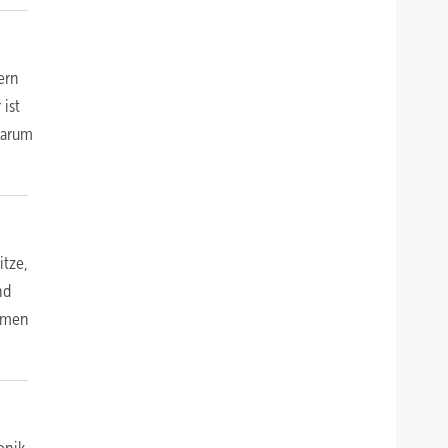
ern
 ist
 warum
itze,
nd
ehmen