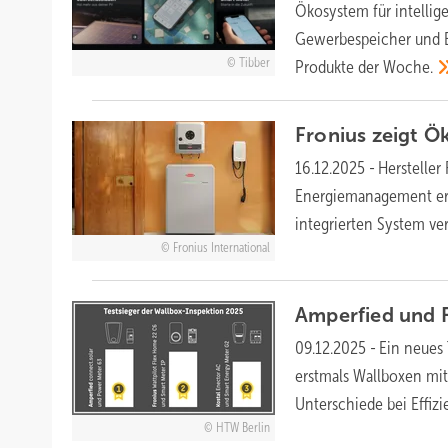
Ökosystem für intelli
Gewerbespeicher und E3
Tibber
Produkte der
Woche.
Fronius zeigt Ö
16.12.2025
-
Hersteller
Energiemanagement erwe
integrierten System
ve
Fronius International
Amperfied und 
09.12.2025
-
Ein neues
erstmals Wallboxen mit
Unterschiede bei Effiz
HTW Berlin