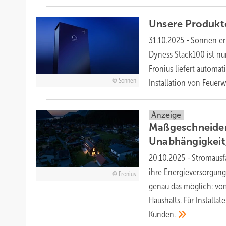
Unsere Produkt
31.10.2025
-
Sonnen erh
Dyness Stack100 ist n
Fronius liefert autom
Sonnen
Installation von Feuer
Anzeige
Maßgeschneider
Unabhängigkeit
20.10.2025
-
Stromausf
ihre Energieversorgung
Fronius
genau das möglich: vo
Haushalts. Für Installa
Kunden.