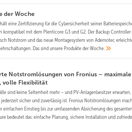
e der
Woche­
ält eine Zertifizierung für die Cybersicherheit seiner Batteriespeiche
un kompatibel mit dem Plenticore G3 und G2. Der Backup Controller
atisch Notstrom und das neue Montagesystem von Ademotec erleichte
wehrschaltungen. Das sind unsere Produkte der
Woche.
te Notstromlösungen von Fronius – maximale
, volle
Flexibilität
älle sind keine Seltenheit mehr – und PV-Anlagenbesitzer erwarten,
 jederzeit sicher und zuverlässig ist. Fronius Notstromlösungen mac
m einfachen Einstieg bis zur umfassenden Absicherung des gesamte
teure bedeutet das: einfache Planung, sichere Installation und zufried