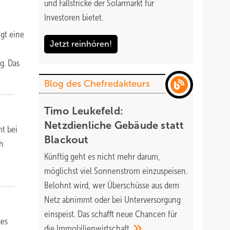
und Fallstricke der Solarmarkt für
Investoren bietet.
igt eine
Jetzt reinhören!
g. Das
Blog des Chefredakteurs
Timo Leukefeld:
Netzdienliche Gebäude statt
mt bei
Blackout
ch
Künftig geht es nicht mehr darum,
möglichst viel Sonnenstrom einzuspeisen.
Belohnt wird, wer Überschüsse aus dem
Netz abnimmt oder bei Unterversorgung
einspeist. Das schafft neue Chancen für
ues
die
Immobilienwirtschaft.