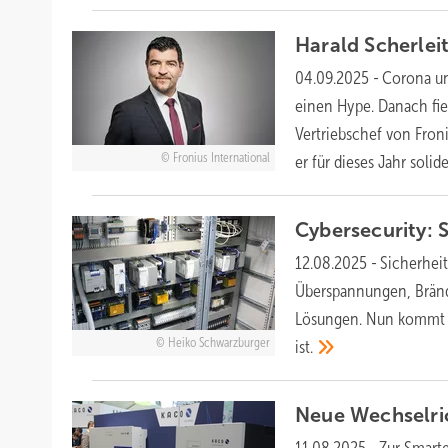
Harald Scherlei
04.09.2025
-
Corona un
einen Hype. Danach fiel
Vertriebschef von Froni
Fronius International
er für dieses Jahr sol
Cybersecurity:
12.08.2025
-
Sicherheit
Überspannungen, Brände
Lösungen. Nun kommt e
Heiko Schwarzburger
ist.
Neue Wechselri