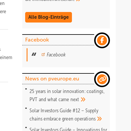
ten
sere
Alle Blog-Einträge
Facebook
s
Facebook
u einem
News on pveurope.eu
25 years in solar innovation: coatings,
PVT and what came
next
Solar Investors Guide #12 – Supply
chains embrace green
operations
Solar Investors Guide – Innovations for