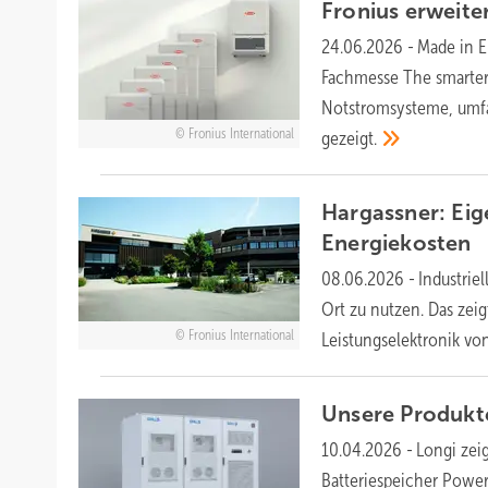
Fronius erweite
24.06.2026
-
Made in E
Fachmesse The smarter
Notstromsysteme, umfan
Fronius International
gezeigt.
Hargassner: Eig
Energiekosten
08.06.2026
-
Industrie
Ort zu nutzen. Das zeig
Fronius International
Leistungselektronik vo
Unsere Produkt
10.04.2026
-
Longi zei
Batteriespeicher Power