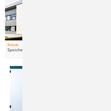
Brände
Speich er sic her und zuverlässig
integrieren