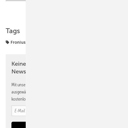
Teilen
Link kopieren
Tags
Fronius
Kostal
Solarspeicher
Sonnen
Keine Zeit? Kein Problem mit dem PV
Newsletter!
Mit unserem Newsletter erhalten Sie regelmäßig von uns
ausgewählte Informationen und Neuigkeiten, gebündelt und
kostenlos direkt ins Postfach.