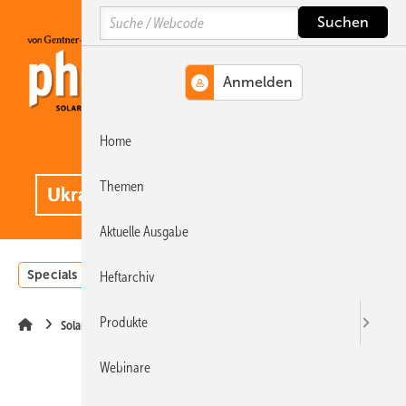
Springe
Springe
Springe
Search
auf
auf
auf
Hauptinhalt
Hauptmenü
SiteSearch
Home
MENÜ
.
Themen
Aktuelle Ausgabe
Specials
Einstrahlungsatlas
Landwirtschaft
Invest
Heftarchiv
Produkte
Solarspeicher
Webinare