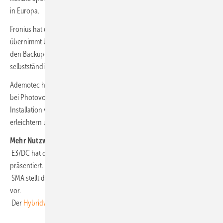
in Europa.
Fronius hat den
Backup Controller
auf den Markt gebracht. Das Gerät
übernimmt bei einem Stromausfall automatisch die Umschaltung in
den Backup-Modus – und schaltet nach Wiederherstellung des Netzes
selbstständig wieder zurück.
Ademotec hat ein neues Montagesystem für die Feuerwehrschaltung
bei Photovoltaikanlagen vorgestellt. Der
i-Shelter Twin S
soll die
Installation von Generatoranschlusskästen direkt an den Modulen
erleichtern und für mehr Sicherheit sorgen. (nhp)
Mehr Nutzwert und Fachwissen für Sie:
E3/DC hat das
Hauskraftwerk One
als neues Speichersystem
präsentiert.
SMA stellt den neuen
Sunny Tripower 125
als Wechselrichter für C&I
vor.
Der
Hybridwechselrichter
der zweiten Generation von Sigenergy