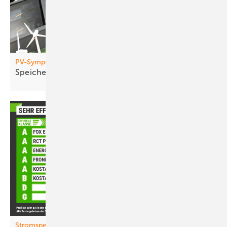
PV-Symposium 2026
Sp eicher treiben Umbau der Netze
voran
Stromspeicher-Inspektion