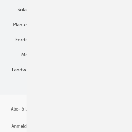
Solarspeicher
AC-Technik
Wartung
Planung
E-Mobilität
Wärme
Recht
Förderung
Preise
Hybridgeneratoren
Montage
Installation
Solarparks
Landwirtschaft
Mieterstrom
Fachhandel
BIPV
Abo- & Leserservice
AGB
Alle Inhalte chronologisch
Anmelden
Anmeldung & Registrierung
Datenschutz