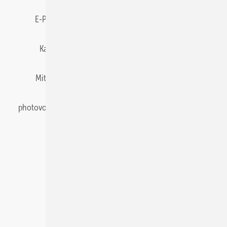
E-Paper
Gentner Energy Media
Impressum
Karriere bei Gentner
Team
Mediaservice
Mitgliedschaften und Engagement
Newsletter
photovoltaik abonnieren
Privacy Manager
pv Europe
RSS-Feed
Veranstaltungen / Webinare
© 2026 photovoltaik