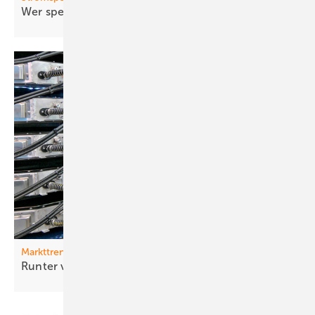
Wer speichert
effizient?
Markttrends
Runter von der
Bremse!