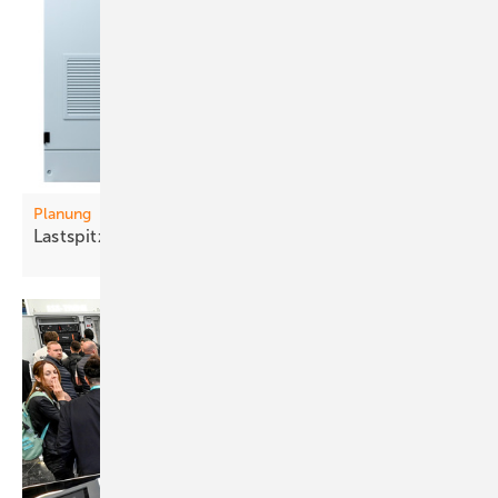
Planung
La stspit zen intelligent
steuern