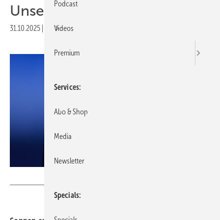
Podcast
Unsere Produkte der Woche­
31.10.2025
|
Druckvorschau
Videos
Premium
Services
Abo & Shop
Media
Newsletter
Sonnen
Specials
Specials