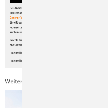
Bei Anmeldung zu diesem Newsletter bin ich damit einverstanden, über
interessante Verlags- und Online-Angebote
der Marken der Alfons W.
Gentner Verlag GmbH & Co. KG
informiert zu werden. Diese
Einwilligung kann ich jederzeit widerrufen und eine Abmeldung ist
jederzeit möglich. Informationen zum Umgang mit Daten finden Sie
auch in unserer
Datenschutzerklärung
.
Nichts für Sie dabei? Dann lesen Sie doch einen unserer weiteren
photovoltaik-Newsletter!
- monatlicher
Newsletter für Investoren
- monatlicher
Newsletter PV für die Landwirtschaft
Weitere Inhalte