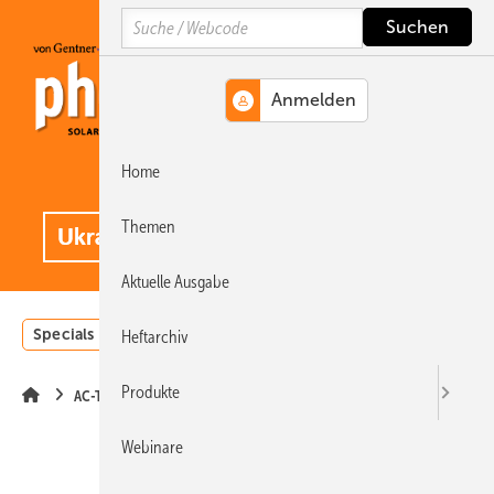
Springe
Springe
Springe
Search
auf
auf
auf
Hauptinhalt
Hauptmenü
SiteSearch
Home
MENÜ
.
Themen
Aktuelle Ausgabe
Specials
Einstrahlungsatlas
Landwirtschaft
Invest
Heftarchiv
Produkte
AC-Technik
Webinare