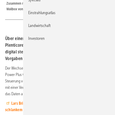
Zusammen mit dem CLS-Adapter von PPC lassen sich Wechselrichter und
Wallbox von Kostal digital steuern.
Einstrahlungsatlas
Landwirtschaft
Über einen zusätzlichen CSL Adapter von PPC kann der
Investoren
Plenticore G3 von Kostal die Solaranlage auf dem Dach
digital steuern. Die Betreiber erfüllen damit die aktuellen
Vorgaben aus dem Energierecht.
Der Wechselrichterhersteller Kostal und der Smart-Meter-Anbieter
Power Plus Communications (PPC) haben eine Kooperation zur
Steuerung von Photovoltaikanlagen gestartet. Dies gelingt in Zukunft
mit einer Verbindung zwischen Wechselrichter und einem CLS-Gerät,
das Daten aus der Solaranlage und dem Gebäude empfangen kann.
Lars Brinkmeyer von Kostal Solar Electric: Viele Lösungen mit
schlankem Portfolio