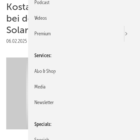
Podcast
Kostal kooperiert mit PPC
bei der Steuerung von
Videos
Solaranlagen
Premium
06.02.2025
|
Druckvorschau
Services
Abo & Shop
Media
Newsletter
Specials
Kostal Solar Electric
Specials