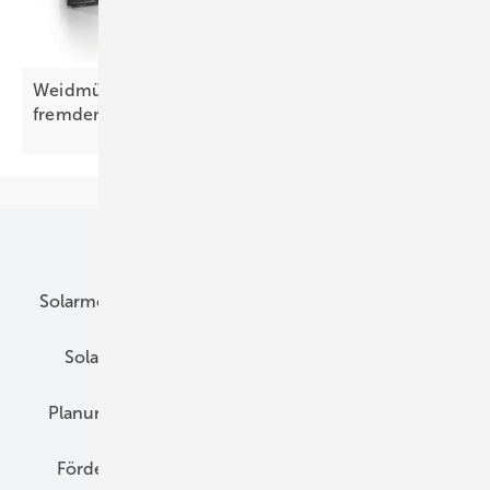
Weidmüller bietet Schutz für Anlagen vor
fremdem
Zugriff
Unsere Themen
Solarmodule
DC-Technik
Wechselrichter
Solarspeicher
AC-Technik
Wartung
Planung
E-Mobilität
Wärme
Recht
Förderung
Preise
Hybridgeneratoren