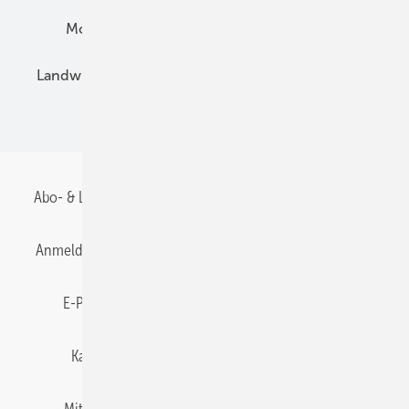
Montage
Installation
Solarparks
Landwirtschaft
Mieterstrom
Fachhandel
BIPV
Abo- & Leserservice
AGB
Alle Inhalte chronologisch
Anmelden
Anmeldung & Registrierung
Datenschutz
E-Paper
Gentner Energy Media
Impressum
Karriere bei Gentner
Team
Mediaservice
Mitgliedschaften und Engagement
Newsletter