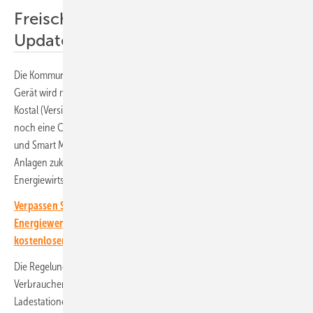
Freischaltung mit dem Software-
Update
Die Kommunikationsschnittstelle zwischen Wechselrichter und CLS-
Gerät wird mit dem nächsten Software-Update des Plenticore G3 von
Kostal (Version 3.04.01) freigeschaltet. Dazu muss der Handwerker
noch eine CLS Adaptersteuerung von PPC zwischen Wechselrichter
und Smart Meter Gateway schalten. Auf diese Weise können die
Anlagen zukünftig die Anforderungen des §14a des
Energiewirtschaftsgesetzes (EnWG) und §9 des EEG erfüllen.
Verpassen Sie keine wichtige Information rund um die solare
Energiewende! Abonnieren Sie dazu einfach unseren
kostenlosen Newsletter.
Die Regelungen des EnWG legen die Steuerung von flexiblen
Verbrauchern wie Wärmepumpen, Elektroheizungen und
Ladestationen für Elektroautos fest. Wenn Netzbetreiber diese steuern