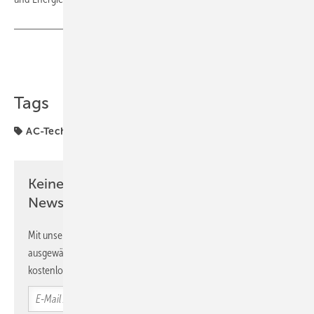
Teilen
Link kopieren
Tags
AC-Technik
Kostal
Solaranlage
Steuerung
Keine Zeit? Kein Problem mit dem PV
Newsletter!
Mit unserem Newsletter erhalten Sie regelmäßig von uns
ausgewählte Informationen und Neuigkeiten, gebündelt und
kostenlos direkt ins Postfach.