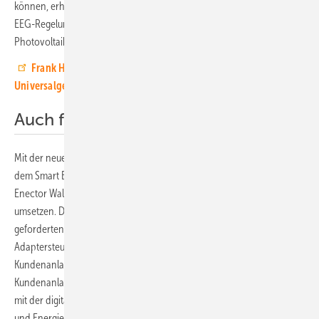
können, erhalten die Anlagenbetreiber ein geringeres Netzentgelt. Die
EEG-Regelung legt die notwendige Steuerbarkeit von
Photovoltaikanlagen mit einer Leistung von mehr als 25 Kilowatt fest.
Frank Henn von Kostal Solar Electric: Der Wechselrichter als
Universalgenie
Auch flexible Verbraucher steuern
Mit der neuen Lösung von Kostal und PPC lassen sich zusammen mit
dem Smart Energy Meter G2 (ab Firmware-Version 2.5.0) und der
Enector Wallbox Funktionen zur Leistungslimitierung des Netzbezugs
umsetzen. Damit erfüllen die Anlagen die Voraussetzung der im EnWG
geforderten digitalen Abregelungsmöglichkeit. Denn die CLS
Adaptersteuerung von PPC verbindet Netzbetreiber mit der
Kundenanlage. Mit der Ansteuerung über EEBUS lässt sich die
Kundenanlage somit interoperabel und sicher anbinden. Zudem wird
mit der digitalen Steuerung auch eine Rückmeldung für Netzbetreiber
und Energielieferanten ermöglicht. (su)