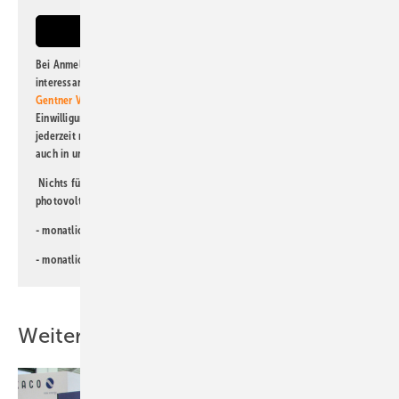
Bei Anmeldung zu diesem Newsletter bin ich damit einverstanden, über
interessante Verlags- und Online-Angebote
der Marken der Alfons W.
Gentner Verlag GmbH & Co. KG
informiert zu werden. Diese
Einwilligung kann ich jederzeit widerrufen und eine Abmeldung ist
jederzeit möglich. Informationen zum Umgang mit Daten finden Sie
auch in unserer
Datenschutzerklärung
.
Nichts für Sie dabei? Dann lesen Sie doch einen unserer weiteren
photovoltaik-Newsletter!
- monatlicher
Newsletter für Investoren
- monatlicher
Newsletter PV für die Landwirtschaft
Weitere Inhalte