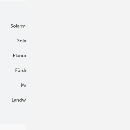
Unsere Themen
Solarmodule
DC-Technik
Wechselrichter
Solarspeicher
AC-Technik
Wartung
Planung
E-Mobilität
Wärme
Recht
Förderung
Preise
Hybridgeneratoren
Montage
Installation
Solarparks
Landwirtschaft
Mieterstrom
Fachhandel
BIPV