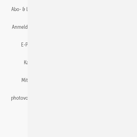
Abo- & Leserservice
AGB
Alle Inhalte chronologisch
Anmelden
Anmeldung & Registrierung
Datenschutz
E-Paper
Gentner Energy Media
Impressum
Karriere bei Gentner
Team
Mediaservice
Mitgliedschaften und Engagement
Newsletter
photovoltaik abonnieren
Privacy Manager
pv Europe
RSS-Feed
Veranstaltungen / Webinare
© 2026 photovoltaik