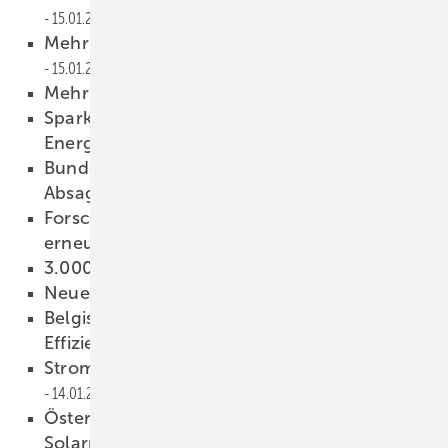
15.01.2015
Mehr Sicherheit für Lithiumspeicher
15.01.2015
Mehr Nutzen, besseres Angebot
15.01.2015
Sparkasse steigt bei Deutsche
Energieversorgung ein
15.01.2015
Bundeskanzlerin erteilt Kapazitätsmarkt eine
Absage
15.01.2015
Forschungsprojekt zur Integration
erneuerbarer Energien gestartet
14.01.2015
3.000 Schulungen zu 21 Themen
14.01.2015
Neue Förderung für Mini-BHKW
14.01.2015
Belgische Forscher erreichen 22 Prozent
Effizienz
14.01.2015
Strom aus Fossilen drückt das Geschäft
14.01.2015
Österreichischer Klimafonds sucht
Solarprojekte
13.01.2015