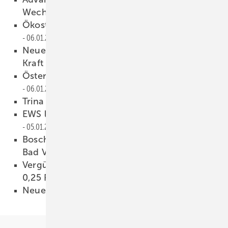
Wechselrichtersparte
07.01.2015
Ökostrom hat 2014 die Nase vorn
06.01.2015
Neue Förderrichtlinien für die Forschung in
Kraft getreten
06.01.2015
Österreich erwartet über 200 Megawatt
06.01.2015
Trina schafft 324 Watt
06.01.2015
EWS legt Beschwerde gegen Atomhilfen ein
05.01.2015
Bosch schließt Standorte in Hamburg und
Bad Vilbel
05.01.2015
Vergütung für Solaranlagen sinkt um nur
0,25 Prozent
05.01.2015
Neues Jahr, neuer Preisindex
05.01.2015