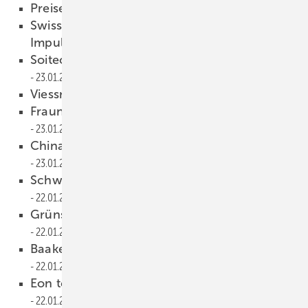
Preise leicht sinkend
26.01.2015
Swissmint gibt Sondermünze mit Solar
Impulse heraus
23.01.2015
Soitec stellt Solarsparte zur Disposition
23.01.2015
Viessmann und Eon kooperieren
23.01.2015
Fraunhofer ISE testet Hybridspeicher
23.01.2015
China und USA untermauern Strafzölle
23.01.2015
Schweizer Bürger haften für Atomunfälle
22.01.2015
Grünstrom statt Ausschreibungen!
22.01.2015
Baake erteilt Kapazitätsmärken Abfuhr
22.01.2015
Eon testet intelligente Heizungsthermostate
22.01.2015