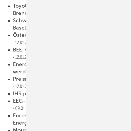
Toyota gibt Patente für
Brennstoffzellenautos frei
13.01.2015
Schweizerische Solarbranche trifft sich in
Basel
13.01.2015
Österreichs Förderung startet ohne Pannen
12.01.2015
BEE: Ökoenergie soll EU-Versorgung sichern
12.01.2015
Energiewende soll Lehrstoff in Schulen
werden
12.01.2015
Preisanstieg im ersten Quartal erwartet
12.01.2015
IHS prognostiziert Wachstum
09.01.2015
EEG-Konto weist satten Überschuss aus
09.01.2015
Eurosolar zieht Bilanz: EEG-Novelle bremst
Energiewende aus
09.01.2015
Mounting Systems kauf Haticon
09.01.2015