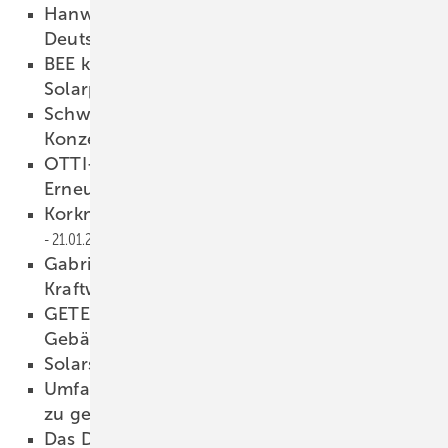
Hanwha Q-Cells fertigt nicht mehr in
Deutschland
21.01.2015
BEE kritisiert Ausschreibungsdesign für
Solarparks
21.01.2015
Schweizer Forscher entwickelt neues
Konzentratorsystem
21.01.2015
OTTI-Tagung: Zukünftige Stromnetze für
Erneuerbare
21.01.2015
Korkmaz übernimmt Degerenergie
21.01.2015
Gabriel beerdigt Kapazitätsmarkt für
Kraftwerke
20.01.2015
GETEC: Wegweiser zum zukunftsfähigen
Gebäude
20.01.2015
Solarstrom ist wettbewerbsfähig
20.01.2015
Umfang für Ausschreibungen bei Solarparks
zu gering
20.01.2015
Das Dreifachwindrad
20.01.2015