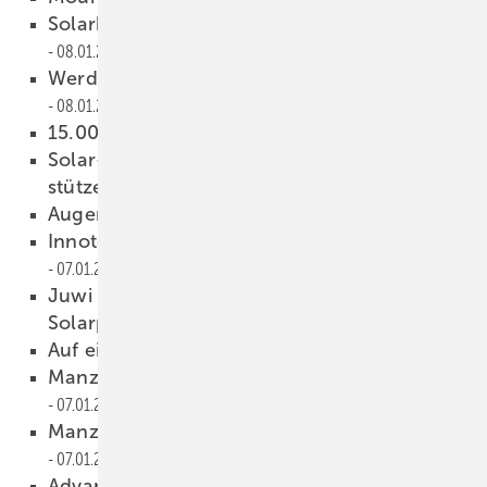
Solarbranche trauert um Günther Cramer
08.01.2015
Werden Sie Abonnent der photovoltaik!
08.01.2015
15.000 Solarspeicher am Netz
08.01.2015
Solar- und Windkraftanlagen sollen Netz
stützen
08.01.2015
Augen im All
08.01.2015
Innotech Solar übernimmt Energiebau
07.01.2015
Juwi baut in Südafrika seinen bisher größten
Solarpark
07.01.2015
Auf ein neues Sonnenjahr!
07.01.2015
Manz verdient mit Lithiumbatterien
07.01.2015
Manz verdient mit Lithiumbatterien
07.01.2015
Advanced Energy prüft Verkauf der