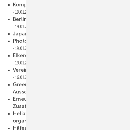
Kompromiss beim Stromnetzausbau
19.01.2015
Berlin will Ausstieg aus der Braunkohle
19.01.2015
Japan installiert acht Gigawatt
19.01.2015
Photovoltaikangebot steigt, Preise fallen
19.01.2015
Elkem-Gruppe übernimmt REC Solar
19.01.2015
Verein Energieavantgarde Anhalt gegründet
16.01.2015
Greenpeace Energy fordert Verzicht auf
Ausschreibungen
16.01.2015
Erneuerbare verursachen wenig
Zusatzkosten
16.01.2015
Heliatek bestückt Traglufthalle mit
organischen Solarfolien
16.01.2015
Hilfestellung für Atomklage der Konzerne