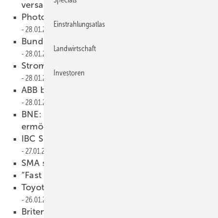
versachlichen
29.01.2015
Photovoltaik wird wichtigste Technologie
Einstrahlungsatlas
28.01.2015
Bundesregierung regelt Ausschreibungen
Landwirtschaft
28.01.2015
Stromnetze kein beschränkender Faktor
Investoren
28.01.2015
ABB baut Testanlage in der Wüste
28.01.2015
BNE: Alternative Direktvermarktung
ermöglichen
27.01.2015
IBC Solar übernimmt türkischen Projektierer
27.01.2015
SMA streicht 1.600 Stellen
27.01.2015
“Fast ohne rotierende Massen“
27.01.2015
Toyota baut mehr Brennstoffzellenautos
26.01.2015
Briten installieren Dachanlagen
26.01.2015