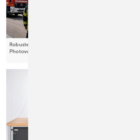
Robuster Feuerwehrschalter für
Photovoltaikanlagen