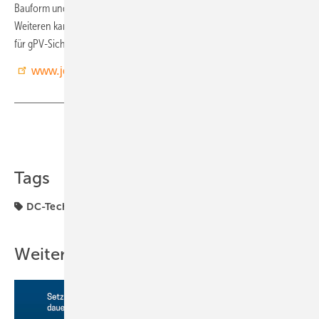
Bauform und passende PV-Zylindersicherungstrennschalter. Des
Weiteren kann der Kunde Sicherungsunterteile und Sicherungsleisten
für gPV-Sicherungseinsätze in NH-Bauform erhalten.
www.jeanmueller.de
Teilen
Link kopieren
Tags
DC-Technik
Generator & Zubehör
Wartung
Weitere Inhalte