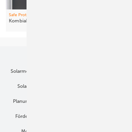
Safe Protection Plus
Kombia bleiter senken
Risiken
Unsere Themen
Solarmodule
DC-Technik
Wechselrichter
Solarspeicher
AC-Technik
Wartung
Planung
E-Mobilität
Wärme
Recht
Förderung
Preise
Hybridgeneratoren
Montage
Installation
Solarparks