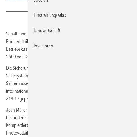
Foto: Jean Müller
Einstrahlungsatlas
Landwirtschaft
Schalt- und Schutzgerätehersteller Jean Müller hat sein Portfolio von
Photovoltaiksicherungen erweitert. Die NH-Sicherungseinsätze der
Investoren
Betriebsklasse gPV sind nun bei einer Bemessungsspannung von
1.500 Volt DC in Bemessungsströmen bis 500 Ampere erhältlich.
Die Sicherungseinsätze wurden speziell für den Schutz von
Solarsystemen optimiert. Es handelt sich dabei um NH-
Sicherungseinsätze sowie Zylindersicherungseinsätze gemäß der
internationalen Norm IEC 60269-6. Bestimmte Typen sind nach UL
248-19 geprüft und zertifiziert.
Jean Müller hat bei der Entwicklung von Photovoltaiksicherungen ein
besonderes Augenmerk auf die geringe Leistungsabgabe gelegt.
Komplettiert wird das Sortiment der Firma für den Schutz von
Photovoltaikanlagen durch gPV-Sicherungseinsätze in zylindrischer