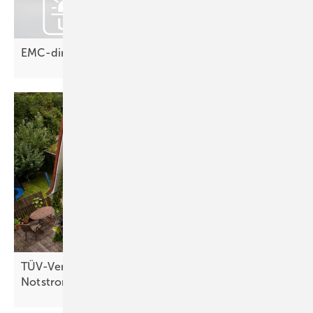
EMC-direct: Schutzrohre oft
unterschätzt
TÜV-Verband: Das benötigen Solaranlagen für
Notstrombetrieb