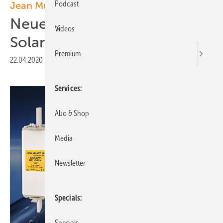
Podcast
Jean Müller
Neue Sicherungen für
Videos
Solarsysteme
Premium
22.04.2020
|
Veröffentlicht in
Ausgabe 03-2020
|
Druckvorschau
Services
Abo & Shop
Media
Newsletter
Specials
Specials