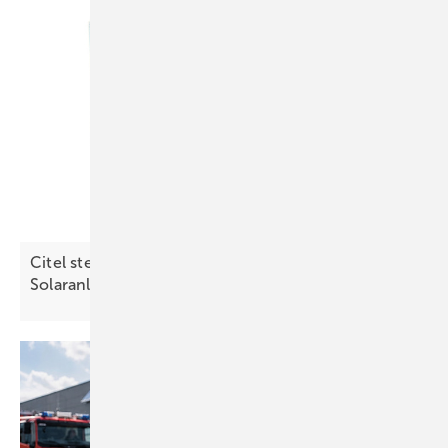
Citel stellt in München Lösung zur Sicherheit von
Solaranlagen
vor