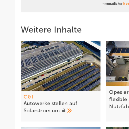
- monatlicher
New
Weitere Inhalte
Opes erö
C & I
flexibl
Autowe rke stellen auf
Nutzfa
Solarstrom
um