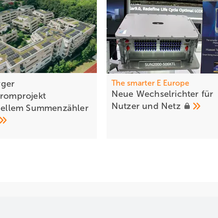
ger
The smarter E Europe
Neue Wech selrichter für
tromprojekt
Nutzer und
Netz
tuellem Summenzähler