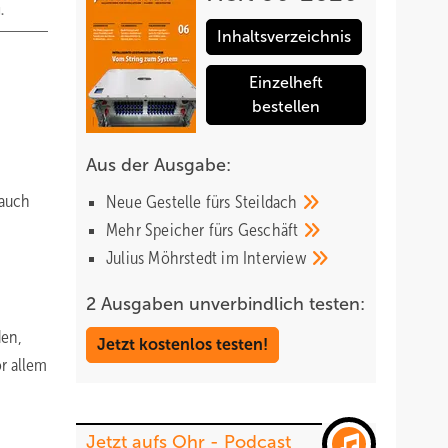
.
Inhaltsverzeichnis
Einzelheft
bestellen
Aus der Ausgabe:
 auch
Neue Gestelle fürs
Steildach
Mehr Speicher fürs
Geschäft
Julius Möhrstedt im
Interview
2 Ausgaben unverbindlich testen:
den,
Jetzt kostenlos testen!
r allem
Jetzt aufs Ohr - Podcast