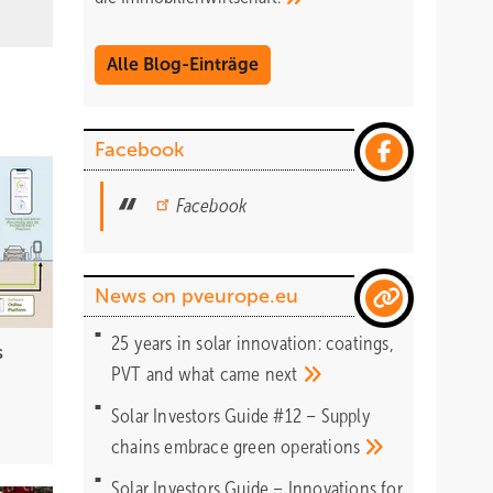
Alle Blog-Einträge
Facebook
Facebook
News on pveurope.eu
25 years in solar innovation: coatings,
s
PVT and what came
next
Solar Investors Guide #12 – Supply
chains embrace green
operations
Solar Investors Guide – Innovations for