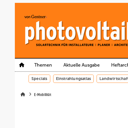
Springe
Springe
Springe
auf
auf
auf
Hauptinhalt
Hauptmenü
SiteSearch
Themen
Aktuelle Ausgabe
Heftarc
Specials
Einstrahlungsatlas
Landwirtschaf
E-Mobilität