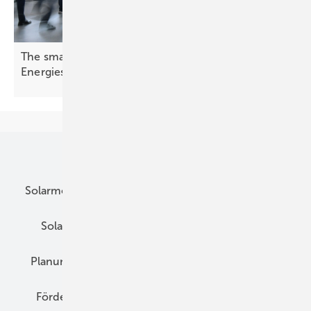
The smarter E Europe – Branche zeigt das
Energiesystem von
morgen
Unsere Themen
Solarmodule
DC-Technik
Wechselrichter
Solarspeicher
AC-Technik
Wartung
Planung
E-Mobilität
Wärme
Recht
Förderung
Preise
Hybridgeneratoren