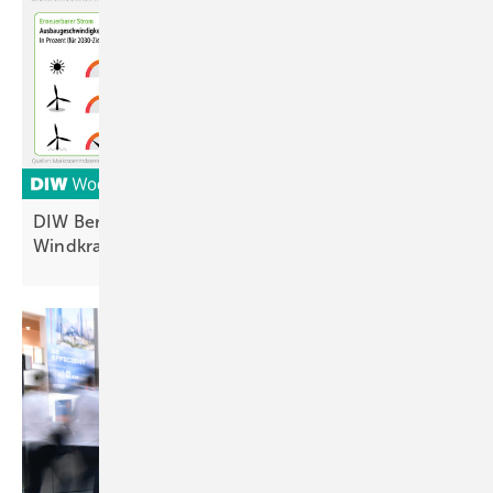
DIW Berlin: Ausbau von Photovoltaik und
Windkraft reicht nicht für
2030-Ziele