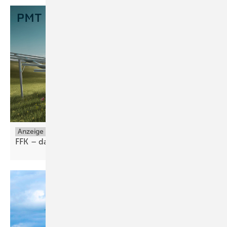
Anzeige
FFK – das ist echte FreiFlächenKultur von
PMT