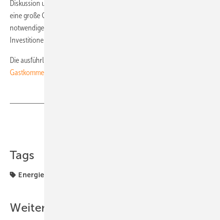
Diskussion um Versorgungssicherheit richtet. Viele Ökonomen sähen
eine große Gefahr darin, dass die Preise am Energiemarkt nicht das
notwendige Niveau erreichen, um Anreize für ausreichende
Investitionen in Kapazität zu geben.
Die ausführliche Argumentation der beiden Autoren lesen Sie im
Gastkommentar
. (Petra Franke)
Teilen
Link kopieren
Tags
Energiewende
Risiko
Weitere Inhalte