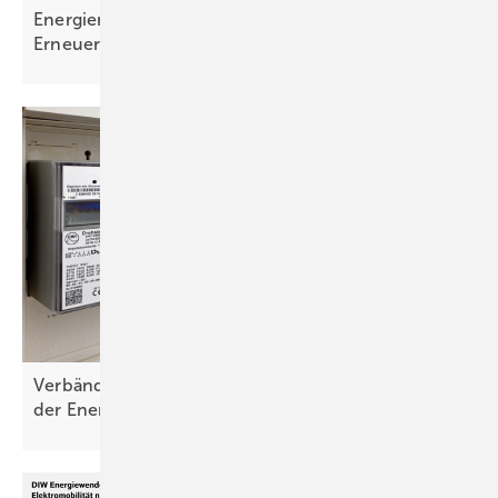
Energiemonitoring zeigt: Starker Ausbau der
Erneuerbaren weiterhin
notwendig
Verbände warnen vor Ausschluss der Bürger von
der
Energiewende