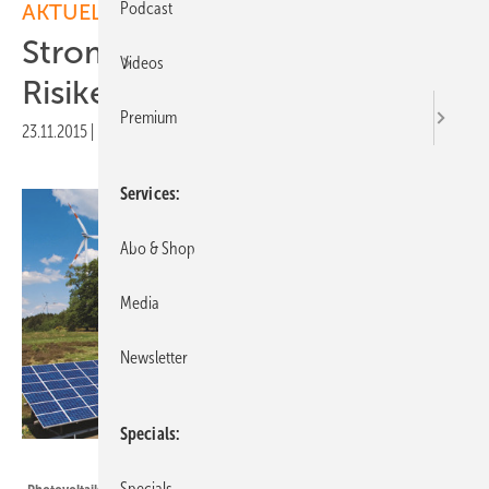
Podcast
AKTUELLE MELDUNGEN
Strommarktgesetz birgt
Videos
Risiken
Premium
23.11.2015
|
Druckvorschau
Services
Abo & Shop
Media
Newsletter
Specials
Juwi
Specials