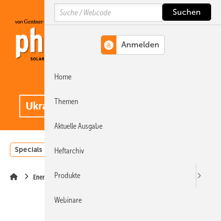
Springe
Springe
Springe
Search
auf
auf
auf
Hauptinhalt
Hauptmenü
SiteSearch
Home
MENÜ
.
Themen
Aktuelle Ausgabe
Specials
Einstrahlungsatlas
Landwirtschaft
Invest
Heftarchiv
Produkte
Energiewende
Webinare