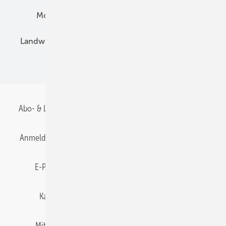
Montage
Installation
Solarparks
Landwirtschaft
Mieterstrom
Fachhandel
BIPV
Abo- & Leserservice
AGB
Alle Inhalte chronologisch
Anmelden
Anmeldung & Registrierung
Datenschutz
E-Paper
Gentner Energy Media
Impressum
Karriere bei Gentner
Team
Mediaservice
Mitgliedschaften und Engagement
Newsletter