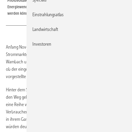
Photovoltaik und Windkraft an Land sind längst keine Kostentreiber der
Energiewende mehr. Der Grünstrom sollte aber auch direkt vermarktet
werden können.
Einstrahlungsatlas
Landwirtschaft
Investoren
Anfang November billigte das Bundeskabinett den Entwurf des neuen
Strommarktgesetzes. In einem Gastkommentar beleuchten Achim
Wambach und Marc Bataille von der Monopolkommistion die Frage,
ob der eingeschlagene und unter dem Schlagwort Strommarkt 2.0
vorgestellte neue Kurs tatsächlich robust und nachhaltig ist.
Hinter dem Strommarktgesetz und der in dessen Windschafften auf
den Weg gebrachten Kapazitätsreserveverordnung verbergen sich
eine Reihe von Maßnahmen, die mit erheblichen Risiken für die
Verbraucher verbunden sind, schreiben die beiden Kommentatoren
in ihrem Gastbeitrag. Die Schwächen des Strommarktgesetzes
würden deutlich, wenn man den Blick auf das Kernproblem der