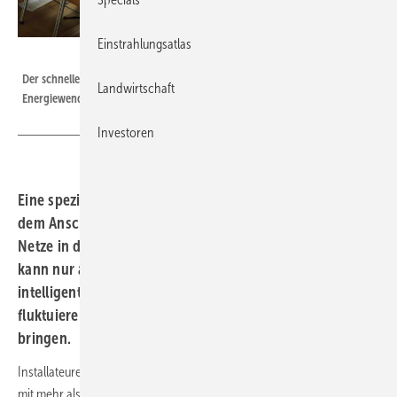
Einstrahlungsatlas
Heiko Schwarzburger
Der schnelle Anschluss von Solarprojekten ist ein drängendes Thema der
Landwirtschaft
Energiewende.
Investoren
Eine spezielle Session in Bad Staffelstein widmete sich
dem Anschluss der Solarkraftwerke und dem Ausbau der
Netze in den drei Verteilebenen. Denn die Energiewende
kann nur an Dynamik gewinnen, wenn das Netz
intelligenter wird. Es muss möglichst schnell viel mehr
fluktuierende Energien aufnehmen und an die Kunden
bringen.
Installateure können ein Lied davon singen: Bei Photovoltaikanlagen
mit mehr als 135 Kilowatt wird der Netzanschluss sehr schwierig.