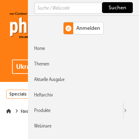
Springe
Springe
Springe
Search
auf
auf
auf
Hauptinhalt
Hauptmenü
SiteSearch
Home
MENÜ
.
Themen
Aktuelle Ausgabe
Specials
Einstrahlungsatlas
Landwirtschaft
Invest
Heftarchiv
Produkte
Förderung
Webinare