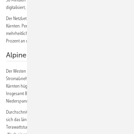
digitalisiert, zumindest für Netzanschlussleistungen bis 30 Kilowatt.“
Der Netzbetreiber gehört mehrheitlich RWE und dem Bundesland
Kärnten. Per Gesetz muss die Energiewirtschaft in Österreich
mehrheitlich in öffentlicher Hand sein, deshalb hält das Land 51
Prozent an dem Netzbetreiber.
Alpine und ländliche Netzstruktur
Der Westen von Kärnten ist alpin strukturiert. Die Siedlungen und
Stromabnehmer konzentrieren sich in den Alpentälern. Im Osten ist
Kärnten hügelig und stark zersiedelt, mit weiten Netzmaschen.
Insgesamt 8.000 Trafos (Ortsnetze) und mehr als 9.000 Kilometer
Niederspannungsnetze werden vom Netzbetreiber verwaltet.
Durchschnittlich hängen 40 Zählpunkte an einem Trafo, daran bildet
sich das ländlich sehr verteilte Netz ab. „Bisher haben wir zwei
Terawattstunden Sonnenstrom integriert“, analysiert Obernoster.