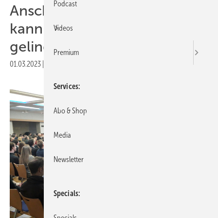
Podcast
Anschluss als Nadelöhr: So
kann die Netzwende
Videos
gelingen
Premium
01.03.2023
|
Druckvorschau
Services
Abo & Shop
Media
Newsletter
Specials
Specials