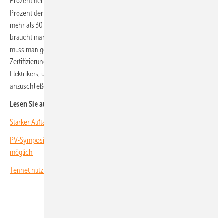
Prozent der Anlagen in Kärnten“, sagt Gerald Obernoster. „Nur zehn
Prozent der Anlagen speisen höhere Anlagen ein. Alle Anlagen mit
mehr als 30 Kilowatt kann man nicht automatisiert beantworten. Dann
braucht man zusätzliche Schutzvorrichtungen am Einspeisepunkt, das
muss man genau betrachten.“ In Österreich gibt es keine
Zertifizierungen. Es genügt die Unterschrift eines zertifizierten
Elektrikers, um die Anlage übers Webportal des Netzbetreibers
anzuschließen. (HS)
Lesen Sie auch
:
Starker Auftakt der Solarbranche im Kloster Banz
PV-Symposium: Europäische Solarproduktion ist notwendig und
möglich
Tennet nutzt E-Autos als Puffer im Stromnetz
Teilen
Link kopieren