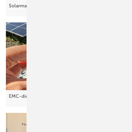
Solarmarkt in NRW
schwächelt
EMC-direct: Bifaziale Module richtig
klemmen