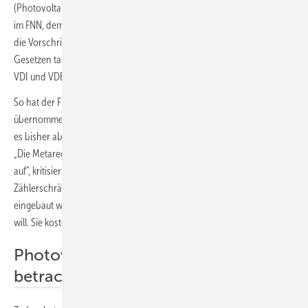
(Photovoltaiksysteme) tätig. Er beklagt die intransparente Diskussion
im FNN, dem Regelungsgremium der Netzbetreiber. Rechtlich gelten
die Vorschriften des FNN als privatwirtschaftliche Vorgaben. In den
Gesetzen taucht der FNN nicht auf. Dort wird auf die Normung von
VDI und VDE Bezug genommen.
So hat der FNN die VDE AR-N 4000 bislang nicht vollumfänglich
übernommen, sondern zusätzliche Hürden eingezogen. Der FNN hat
es bisher abgelehnt, Vertreter der DKE in ihre Prozesse einzubinden.
„Die Metaregel des FNN zur VDE AR-N 4000 baut zusätzliche Hürden
auf“, kritisiert Ralf Haselhuhn. „So wurden die Anforderungen an die
Zählerschränke erhöht. Mittlerweile müssen Zählerschrankwände
eingebaut werden, wenn man eine Photovoltaikanlage anschließen
will. Sie kosten bis zu 4.000 Euro, manchmal mehr als die Anlage.“
Photovoltaik wird als Generator
betrachtet, der nachts durchstromt