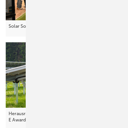
Solar Solutions – Erfolgreicher Auftakt in
Wien
Herausragende Projekte im Finale der The smarter
E
Awards