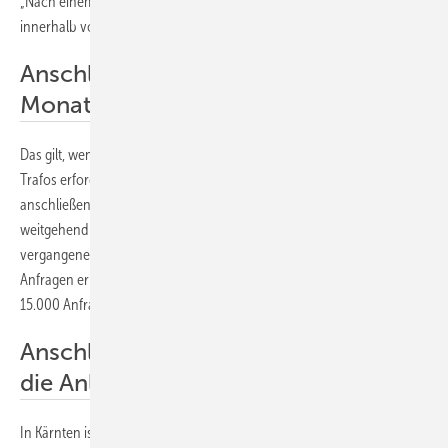
„Nach einem neuen Landesgesetz vom August 2022 müssen Anlagen
innerhalb von zwölf Monaten angeschlossen werden.“
Anschluss innerhalb von zwölf
Monaten
Das gilt, wenn der Anschluss die Erweiterung und Anpassung der
Trafos erfordert. Bis 3,5 Kilowatt muss der Netzbetreiber sofort
anschließen. Derzeit sind rund 200 Ortsnetze durch Solarstrom
weitgehend ausgelastet, bedürfen der Erweiterung. „In den
vergangenen drei Jahren haben wir einen dramatischen Anstieg der
Anfragen erlebt“, berichtet der Experte. „2022 waren es allein mehr als
15.000 Anfragen für den Anschluss von Solarstromanlagen.“
Anschlussleistung ist wichtig, nicht
die Anlagengröße
In Kärnten ist die Anlagengröße für den Netzanschluss unerheblich.