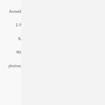
Anmelden
Anmeldung & Registrierung
Datenschutz
E-Paper
Gentner Energy Media
Impressum
Karriere bei Gentner
Team
Mediaservice
Mitgliedschaften und Engagement
Newsletter
photovoltaik abonnieren
Privacy Manager
pv Europe
RSS-Feed
Veranstaltungen / Webinare
© 2026 photovoltaik