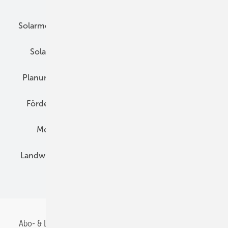
Solarmodule
DC-Technik
Wechselrichter
Solarspeicher
AC-Technik
Wartung
Planung
E-Mobilität
Wärme
Recht
Förderung
Preise
Hybridgeneratoren
Montage
Installation
Solarparks
Landwirtschaft
Mieterstrom
Fachhandel
BIPV
Abo- & Leserservice
AGB
Alle Inhalte chronologisch