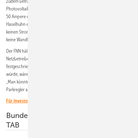
Zudem betrachten die im FNN vereinten Netzbetreiber die
Photovoltaik als dauerproduzierenden Generator. „Deshalb wird ab
50 Ampere eine teure Wandlermessung vorgeschrieben“, nennt
Haselhuhn ein weiteres Beispiel. „Aber nachts liefert die Solaranlage
keinen Strom. Anlagen im Aussetzbetrieb brauchen normalerweise
keine Wandlermessung.“
Der FNN hält an seiner Betrachtungsweise fest. Zudem hat jeder
Netzbetreiber eigene Anschlussbedingungen, die in den TAB
festgeschrieben sind. „Wenn man die Bedingungen standardisieren
würde, wären die Zertifizierung viel einfacher“, schlägt Haselhuhn vor.
„Man könnte mit typgeprüften und zertifizierten Wechselrichtern oder
Parkregler arbeiten, um die Zertifizierung zusätzlich zu vereinfachen.“
Für Investoren: Netzanschluss von Solarprojekten
Bundesweiter Flickenteppich der
TAB