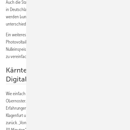
Auch die Standardisierung der Parametrierung aller Transformatoren
in Deutschland würde den Netzanschluss wirksam erleichtern. Bisher
werden bundesweit rund 300 Parameter an den Trafos eingestellt,
unterschiedlich je nach Netzbetreiber.
Ein weiteres Hemmnis ist die vorgeschriebene Abregelungstechnik für
Photovoltaikanlagen, auch wenn sie über einen Stromspeicher die
Nulleinspeisung garantieren. Das verteuert die Anlage, statt die Sache
zu vereinfachen.
Kärnten als Vorreiter in der
Digitalisierung
Wie einfach der Netzanschluss funktionieren kann, erläutert Gerald
Obernoster. Er leitet das Netzmanagement bei , seit drei Jahrzehnten
Erfahrungen, leitet das Netzmanagement beim Netzbetreiber
Klagenfurt und blickt auf drei Jahrzehnte Erfahrung mit Stromnetzen
zurück. „Von der Anfrage bis zum Angebotsversand dauert es bei uns
30 Minuten“, erzählt er. „Wir haben den Prozess weitgehend