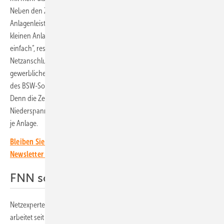
Neben den Zertifikaten für die Komponenten sind ab dieser
Anlagenleistung sogenannte Anlagenzertifikate erforderlich. „Bei
kleinen Anlagen und großen Solarparks ist der Anschluss relativ
einfach“, resümiert Professor Bernd Engel, der die Sitzung zum
Netzanschluss leitete. „Das absolute Sorgenkind sind die
gewerblichen Anlagen von 135 Kilowatt bis 950 Kilowatt.“ Nach Zahlen
des BSW-Solar ist der Zubau in diesem Segment sogar rückläufig.
Denn die Zertifizierung nach VDE-AR 4110 (Anschluss ans
Niederspannungsnetz) ist sehr zeitaufwändig und kostet 15.000 Euro
je Anlage.
Bleiben Sie auf dem Laufenden, melden Sie sich für unseren
Newsletter an!
FNN schreibt intransparente Regeln
Netzexperte Ralf Haselhuhn von der DGS in Berlin-Brandenburg
arbeitet seit vielen Jahren im VDE-Normungsausschuss DKE/K 373