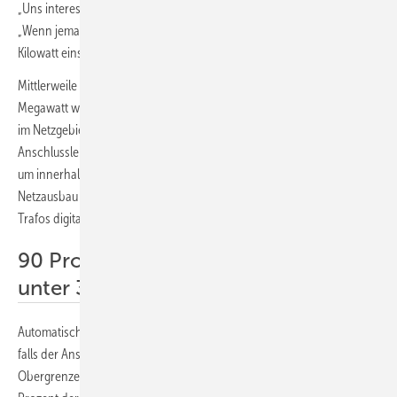
„Uns interessiert nur die Einspeiseleistung“, erläutert Obernoster.
„Wenn jemand 100 Kilowatt auf seinen Dächern installiert und nur fünf
Kilowatt einspeisen will, gehen wir von fünf Kilowattstunden aus.“
Mittlerweile sind rund 220 Megawatt im Kärntener Netz installiert, 100
Megawatt warten auf den Anschluss. Insgesamt beträgt die Höchstlast
im Netzgebiet von 780 Megawatt. Alle Anfragen bis 30 Kilowatt
Anschlussleistung werden vom Netzbetreiber digitalisiert bearbeitet,
um innerhalb von 30 Minuten beantwortet und ein Angebot für den
Netzausbau erstellt. Zu diesem Zwecke wurden alle Ortsnetze und
Trafos digital erfasst.
90 Prozent der Anschlussbegehren
unter 30 Kilowatt
Automatisch werden Lastfluss und Spannungsabfall durchgerechnet,
falls der Anschluss der Photovoltaikanlage gestattet wird. „Mit der
Obergrenze von 30 Kilowatt Anschlussleistung erfassen wir rund 90