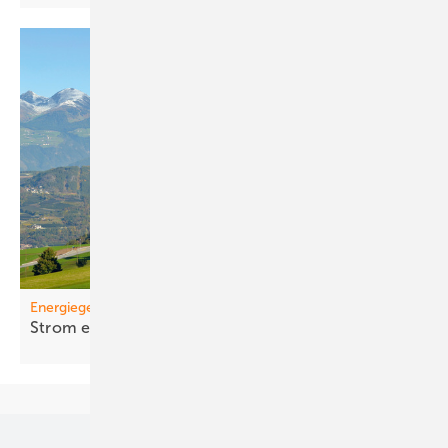
Energiegemeinschaften
St rom einfa cher
teilen
Unsere Themen