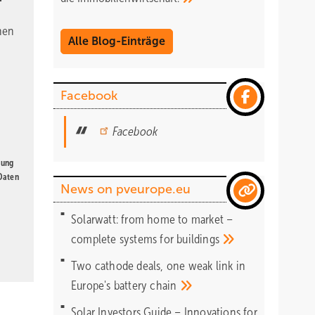
nen
Alle Blog-Einträge
Facebook
Facebook
gung
 Daten
News on pveurope.eu
Solarwatt: from home to market –
complete systems for
buildings
Two cathode deals, one weak link in
Europe's battery
chain
Solar Investors Guide – Innovations for