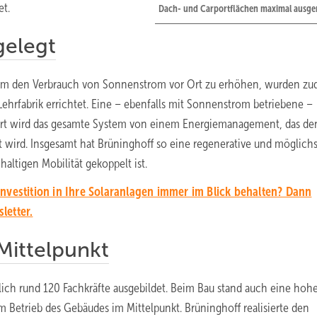
et.
Dach- und Carportflächen maximal ausge
gelegt
. Um den Verbrauch von Sonnenstrom vor Ort zu erhöhen, wurden z
Lehrfabrik errichtet. Eine – ebenfalls mit Sonnenstrom betriebene –
t wird das gesamte System von einem Energiemanagement, das de
t wird. Insgesamt hat Brüninghoff so eine regenerative und möglichs
altigen Mobilität gekoppelt ist.
nvestition in Ihre Solaranlagen immer im Blick behalten? Dann
letter.
 Mittelpunkt
lich rund 120 Fachkräfte ausgebildet. Beim Bau stand auch eine hoh
im Betrieb des Gebäudes im Mittelpunkt. Brüninghoff realisierte den