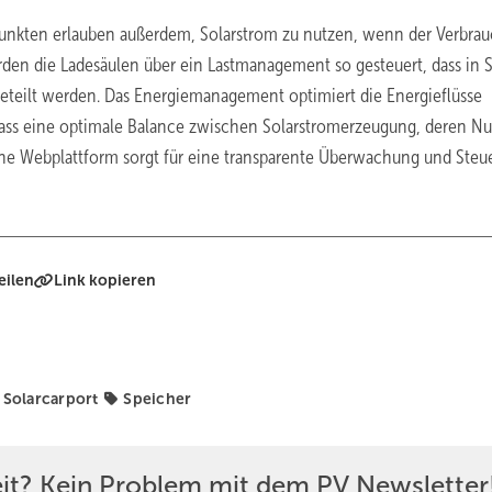
punkten erlauben außerdem, Solarstrom zu nutzen, wenn der Verbra
erden die Ladesäulen über ein Lastmanagement so gesteuert, dass i
geteilt werden. Das Energiemanagement optimiert die Energieflüsse
ss eine optimale Balance zwischen Solarstromerzeugung, deren N
ine Webplattform sorgt für eine transparente Überwachung und Steu
eilen
Link kopieren
Solarcarport
Speicher
eit? Kein Problem mit dem PV Newsletter