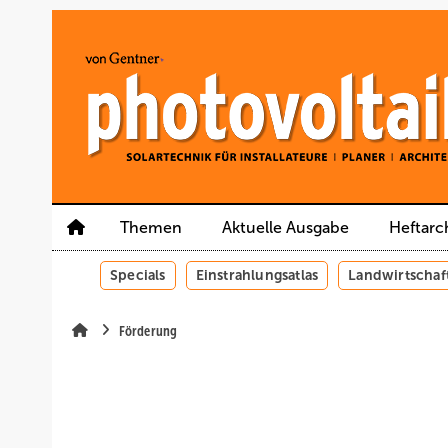
Springe
Springe
Springe
auf
auf
auf
Hauptinhalt
Hauptmenü
SiteSearch
Themen
Aktuelle Ausgabe
Heftarc
Specials
Einstrahlungsatlas
Landwirtschaf
Förderung