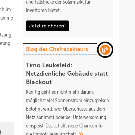
und Fallstricke der Solarmarkt für
uch im
Investoren bietet.
n Summe
Jetzt reinhören!
utzung
erung
Blog des Chefredakteurs
Timo Leukefeld:
Netzdienliche Gebäude statt
Blackout
Künftig geht es nicht mehr darum,
möglichst viel Sonnenstrom einzuspeisen.
Belohnt wird, wer Überschüsse aus dem
Netz abnimmt oder bei Unterversorgung
einspeist. Das schafft neue Chancen für
!
die
Immobilienwirtschaft.