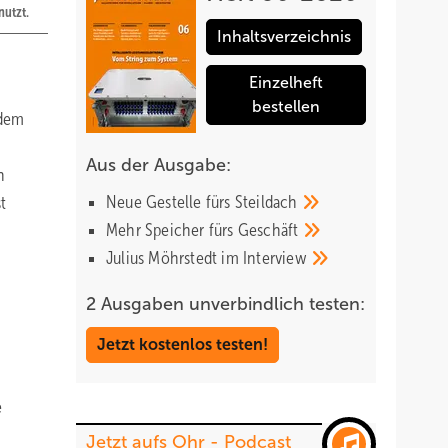
nutzt.
Inhaltsverzeichnis
Einzelheft
bestellen
udem
Aus der Ausgabe:
n
Neue Gestelle fürs
Steildach
t
Mehr Speicher fürs
Geschäft
Julius Möhrstedt im
Interview
2 Ausgaben unverbindlich testen:
Jetzt kostenlos testen!
e
Jetzt aufs Ohr - Podcast