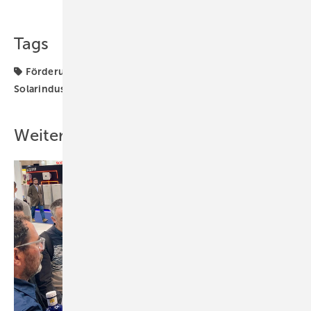
Tags
Förderung
ISE
Meyer Burger
Produktion
Solarindustrie
Weitere Inhalte