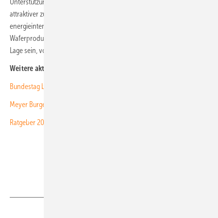
Unterstützung, um Investitionen in die Wertschöpfungskette in Europa
attraktiver zu machen, insbesondere für Investitionen und
energieintensive vorgelagerte Produktionsschritte wie die Ingot- und
Waferproduktion“, sagt Carsten Rohr von Norsun. „Wir sollten in der
Lage sein, von einer nachhaltigen Produktion zu profitieren.“ (nhp)
Weitere aktuelle News:
Bundestag beschließt Abschöpfung von Erlösen aus Solaranlagen
Meyer Burger forciert Tandem-Solarmodule mit Perowskiten
Ratgeber 2023: 200 Tipps für solaren Eigenstrom
Teilen
Link kopieren