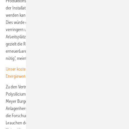
Produktionsindustrie mithilfe staatlicher Unterstützung zur Förderung
der Installation und des Betriebs von Produktionsstätten belebt
werden kann“, sagt Professor Andreas Bett, Leiter des Fraunhofer ISE.
Dies würde die starke Energieabhängigkeit Europas deutlich
verringern und gleichzeitig wirtschaftliche Wertschöpfung sowie
Arbeitsplätze schaffen. „Eine zeitlich begrenzte Industriepolitik, die
gezielt die Renaissance einer produzierenden Industrie für
erneuerbare Energien fördert, sei strategisch klug und dringend
nötig“, meint auch Gunter Erfurt, CEO von Meyer Burger.
Unser kostenloser Newsletter: alle Informationen rund um die solare
Energiewende im Abo!
Zu den Vertretern der europäischen Photovoltaik gehörten der
Polysilicium-Hersteller Wacker, der Solarzellen- und Modulhersteller
Meyer Burger, Waferhersteller Norsun und Norwegian Crystals, der
Anlagenhersteller für Siliciumingots und Solarzellen ECM Group sowie
die Forschungsinstitute Fraunhofer ISE und Fraunhofer CSP. „Wir
brauchen den richtigen politischen Rahmen und mehr finanzielle