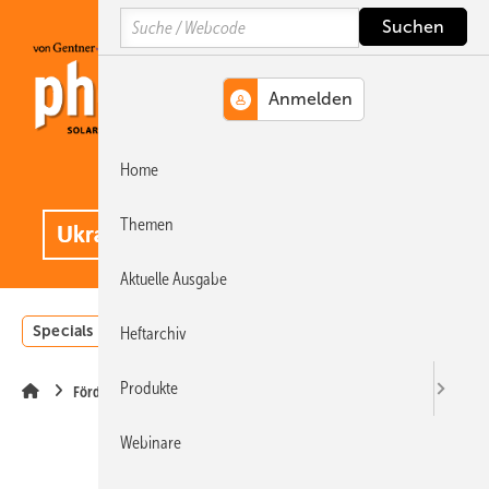
Springe
Springe
Springe
Search
auf
auf
auf
Hauptinhalt
Hauptmenü
SiteSearch
Home
MENÜ
.
Themen
Aktuelle Ausgabe
Specials
Einstrahlungsatlas
Landwirtschaft
Invest
Heftarchiv
Produkte
Förderung
Webinare