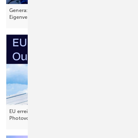
Genera: Branche erwartet neue Impulse für
Eigenverbrauch und
Speicher
EU erreicht selbst gestecktes Ausbauziel für
Photovoltaik –
noch