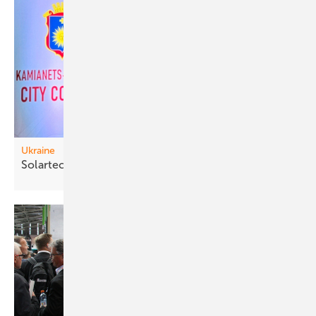
Ukraine
Solartechn ik für
Danach