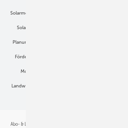
Solarmodule
DC-Technik
Wechselrichter
Solarspeicher
AC-Technik
Wartung
Planung
E-Mobilität
Wärme
Recht
Förderung
Preise
Hybridgeneratoren
Montage
Installation
Solarparks
Landwirtschaft
Mieterstrom
Fachhandel
BIPV
Abo- & Leserservice
AGB
Alle Inhalte chronologisch