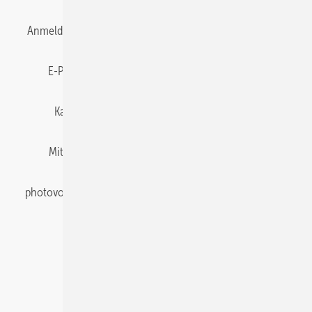
Anmelden
Anmeldung & Registrierung
Datenschutz
E-Paper
Gentner Energy Media
Impressum
Karriere bei Gentner
Team
Mediaservice
Mitgliedschaften und Engagement
Newsletter
photovoltaik abonnieren
Privacy Manager
pv Europe
RSS-Feed
Veranstaltungen / Webinare
© 2026 photovoltaik