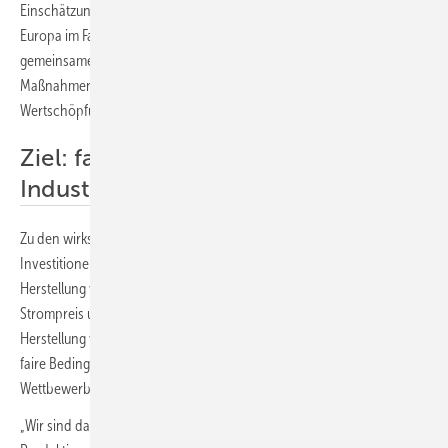
Einschätzung der Industrievertreter den Einsatz von Solarenergie in
Europa im Falle möglicher Lieferunterbrechungen. In einer
gemeinsamen Erklärung rufen die Interessenvertreter zu sofortigen
Maßnahmen auf, die den Aufbau einer lokalen, nachhaltigen
Wertschöpfungskette für die Solarindustrie ermöglichen.
Ziel: faire Bedingungen für die
Industrie in Europa schaffen
Zu den wirksamen Maßnahmen könnten Subventionen für
Investitionen in Produktionskapazitäten, die Förderung der
Herstellung von Produkten, ein garantierter und wettbewerbsfähiger
Strompreis und Vergünstigungen für niedrige CO2-Emissionen bei der
Herstellung von Produkten gehören. Das übergeordnete Ziel ist es,
faire Bedingungen für die Industrie zu schaffen und so für einen fairen
Wettbewerb zu sorgen.
„Wir sind davon überzeugt, dass eine nachhaltige europäische PV-