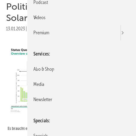
Podcast
Politik soll europäische
Solarindustrie stärken
Videos
13.01.2023
|
Druckvorschau
Premium
Services
Abo & Shop
Media
Newsletter
Fraunhofer ISE
Specials
Es braucht eine Renaissance der produzierenden Solarindustrie in Europa.
Specials