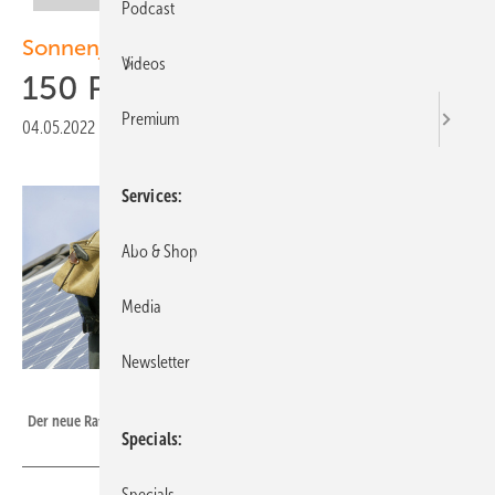
Podcast
Sonnenjahr 2022
Videos
150 Praxis tipps für Autarkie
Premium
04.05.2022
|
Veröffentlicht in
Ausgabe 04-2022
Services
Abo & Shop
Media
Newsletter
Foto: Sharp
Der neue Ratgeber gibt viele nützliche Hinweise für Privatkunden.
Specials
Specials