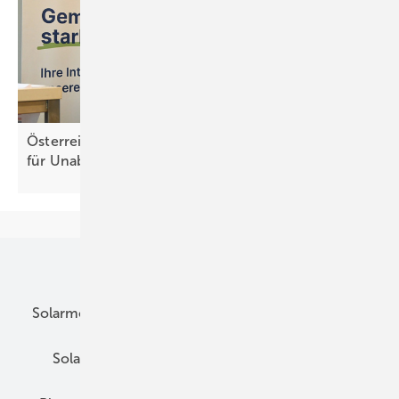
Österreich: Mehr Solarstrom und Speicher sorgen
für Unabhängigkeit der
Energieversorgung
Unsere Themen
Solarmodule
DC-Technik
Wechselrichter
Solarspeicher
AC-Technik
Wartung