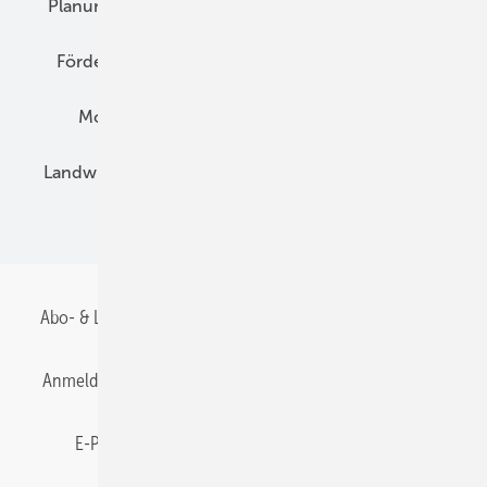
Planung
E-Mobilität
Wärme
Recht
Förderung
Preise
Hybridgeneratoren
Montage
Installation
Solarparks
Landwirtschaft
Mieterstrom
Fachhandel
BIPV
Abo- & Leserservice
AGB
Alle Inhalte chronologisch
Anmelden
Anmeldung & Registrierung
Datenschutz
E-Paper
Gentner Energy Media
Impressum