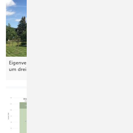
Foto: HS
Der Schwerpunkt liegt auf solarelektrischer Vollversorgung.
Eigenverbrauch von Solarstrom kann Stromnetz
um drei Terawattstunden
entlasten