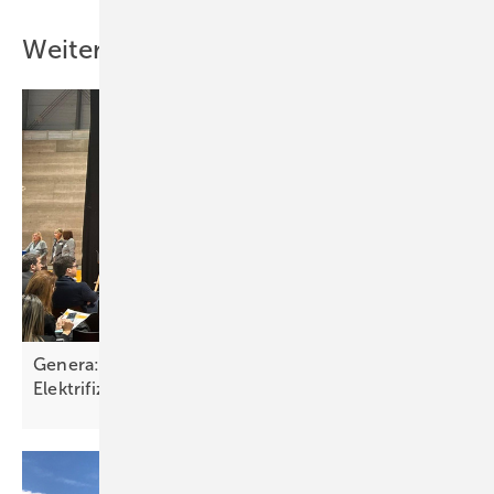
Wir erläutern die finanzielle Förderung in Deutschland, Österreich und
der Schweiz. Und wir erklären, welche Rechte und Pflichten mit dem
Weitere Inhalte
Betrieb von Solaranlagen verbunden sind.
Für Deutschland, Österreich und
Schweiz
Installateure können den umfangreichen Ratgeber nutzen, um ihre
Kunden umfassend zu informieren. Das Themenspektrum umfasst
Photovoltaik, Solarstromspeicher, solarelektrische Raumwärme und
Warmwasser, Kühlung, Lüftung und Kältetechnik, Elektromobilität,
Brennstoffzellen und BHKW, Rechte und Pflichten sowie Steuertipps.
Rund 150 Adressen von Installateuren, Planern und Energieberatern
Genera: neue Geschäftsmodelle und Chancen der
in Deutschland, Österreich und der Schweiz runden das neue
Elektrifizierung
Standardwerk ab.
https://www.photovoltaik.eu/b2c-ratgeber-2022