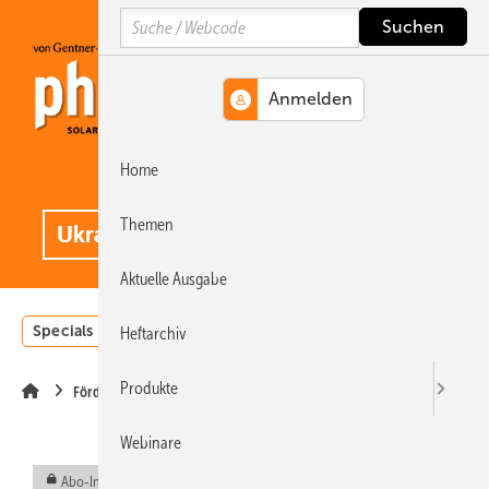
Springe
Springe
Springe
Search
auf
auf
auf
Hauptinhalt
Hauptmenü
SiteSearch
Home
MENÜ
.
Themen
Aktuelle Ausgabe
Specials
Einstrahlungsatlas
Landwirtschaft
Invest
Heftarchiv
Produkte
Förderung
Webinare
Abo-Inhalt