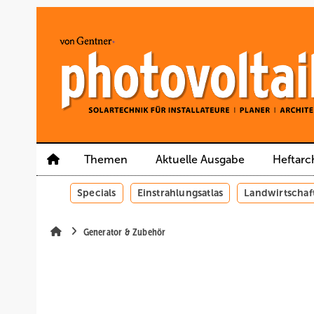
Springe
Springe
Springe
auf
auf
auf
Hauptinhalt
Hauptmenü
SiteSearch
Themen
Aktuelle Ausgabe
Heftarc
Specials
Einstrahlungsatlas
Landwirtschaf
Generator & Zubehör