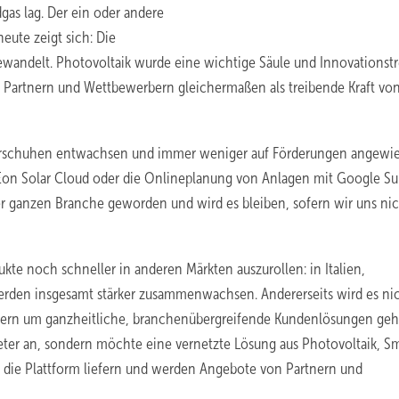
gas lag. Der ein oder andere
eute zeigt sich: Die
gewandelt. Photovoltaik wurde eine wichtige Säule und Innovationstr
 Partnern und Wettbewerbern gleichermaßen als treibende Kraft vo
erschuhen entwachsen und immer weniger auf Förderungen angewies
 Eon Solar Cloud oder die Onlineplanung von Anlagen mit Google S
er ganzen Branche geworden und wird es bleiben, sofern wir uns nic
ukte noch schneller in anderen Märkten auszurollen: in Italien,
rden insgesamt stärker zusammenwachsen. Andererseits wird es ni
dern um ganzheitliche, branchenübergreifende Kundenlösungen geh
eter an, sondern möchte eine vernetzte Lösung aus Photovoltaik, S
 die Plattform liefern und werden Angebote von Partnern und