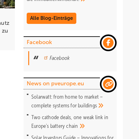
Alle Blog-Einträge
hutz
 zu
Facebook
Facebook
News on pveurope.eu
Solarwatt: from home to market –
complete systems for
buildings
Two cathode deals, one weak link in
Europe's battery
chain
Solar Investors Guide – Innovations for