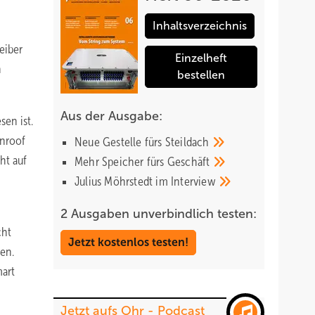
Inhaltsverzeichnis
eiber
Einzelheft
n
bestellen
Aus der Ausgabe:
en ist.
unroof
Neue Gestelle fürs
Steildach
ht auf
Mehr Speicher fürs
Geschäft
Julius Möhrstedt im
Interview
2 Ausgaben unverbindlich testen:
cht
Jetzt kostenlos testen!
en.
mart
Jetzt aufs Ohr - Podcast