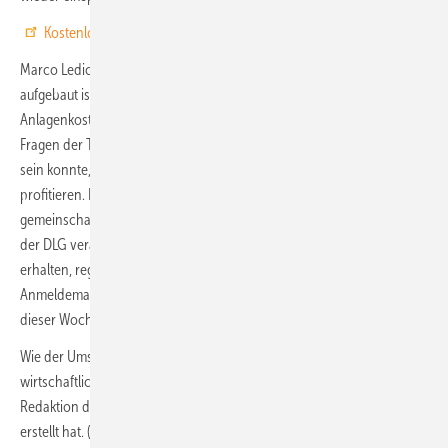
Kostenlos anmelden und Aufzeichnung erhalten
Marco Ledic hat detailliert beschrieben, wie die Lösung von Solaredge
aufgebaut ist und wie sich die technologische Innovation auf die
Anlagenkosten und die Erträge auswirkt. Zudem hat er die vielen
Fragen der Teilnehmer ausführlich beantwortet. Wer nicht live dabei
sein konnte, kann trotzdem vom Fachwissen unseres Referenten
profitieren. Denn die Aufzeichnung des Webinars, das
gemeinschaftlich von Solaredge, dem Fachmagazin photovoltaik und
der DLG veranstaltet wurde, steht jetzt zur Verfügung. Um sie zu
erhalten, registrieren Sie sich zunächst in der entsprechenden
Anmeldemaske. Bei erfolgreicher Anmeldung bekommen Sie im Laufe
dieser Woche noch einen Link, um die Datei herunterzuladen. (su)
Wie der Umstieg auf Solarstrom in der Landwirtschaft technisch und
wirtschaftlich gelingt, lesen Sie in unserem
aktuellen Spezial
, das die
Redaktion der Fachzeitschrift photovoltaik zusammen mit der DLG
erstellt hat. (su)