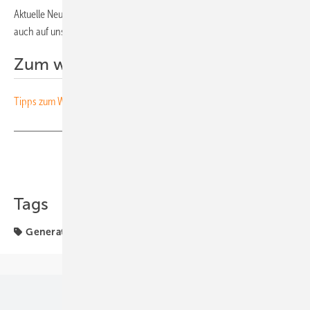
Aktuelle Neuigkeiten zur Photovoltaik in der Landwirtschaft finden Sie
auch auf unserer
Facebookseite
.
Zum weiterlesen:
Tipps zum Weiterbetrieb von Solaranlagen ohne Förderung
Teilen
Link kopieren
Tags
Generator & Zubehör
Photovoltaik
SolarEdge
Unsere Themen