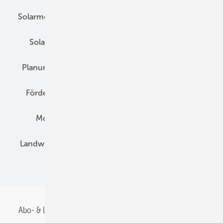
Solarmodule
DC-Technik
Wechselrichter
Solarspeicher
AC-Technik
Wartung
Planung
E-Mobilität
Wärme
Recht
Förderung
Preise
Hybridgeneratoren
Montage
Installation
Solarparks
Landwirtschaft
Mieterstrom
Fachhandel
BIPV
Abo- & Leserservice
AGB
Alle Inhalte chronologisch