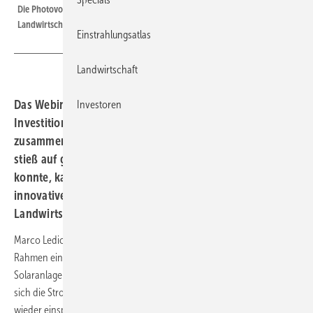
Die Photovoltaik ist perfekt für die Stromversorgung von
Landwirtschaftsbetrieben geeignet.
Einstrahlungsatlas
Landwirtschaft
Das Webinar „Stromernte vom Dach – sicher eine gute
Investoren
Investition“ für Landwirte, das die photovoltaik
zusammen mit Solaredge und der DLG veranstaltet hat,
stieß auf großes Interesse. Wer nicht live dabei sein
konnte, kann jetzt die Aufzeichnung des Webinars über
innovative Lösungen für die Photovoltaik in der
Landwirtschaft kostenlos nutzen.
Marco Ledic, Country Manager Deutschland von Solaredge, hat im
Rahmen eines Webinars die Vorteile innovativer Technologien für
Solaranlagen in Landwirtschaftsbetrieben erläutert. Denn damit lässt
sich die Stromernte vom Dach erhöhen und die Investition schnell
wieder einspielen.