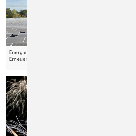
Energiemonitoring zeigt: Starker Ausbau der
Erneuerbaren weiterhin
notwendig