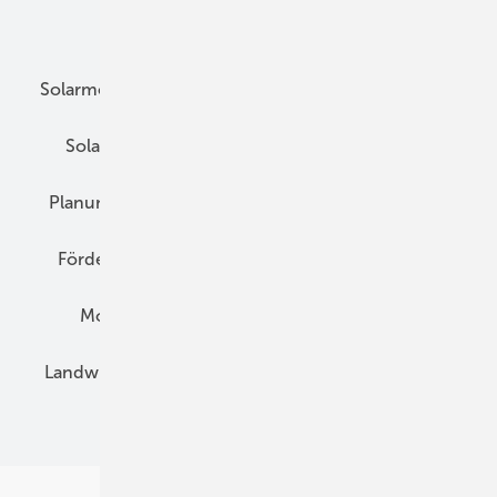
Unsere Themen
Solarmodule
DC-Technik
Wechselrichter
Solarspeicher
AC-Technik
Wartung
Planung
E-Mobilität
Wärme
Recht
Förderung
Preise
Hybridgeneratoren
Montage
Installation
Solarparks
Landwirtschaft
Mieterstrom
Fachhandel
BIPV