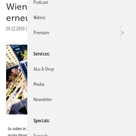
Podcast
Wien heizt in Zukunft
erneuerbar
Videos
19.12.2019
|
Druckvorschau
Premium
Services
Abo & Shop
Media
Newsletter
MyPV
Specials
So sollen in Zukunft die Dächer der Neubauten in Wien aussehen: Eine
große Photovoltaikanlage, die wie hier Elektroheizstäbe im Keller des
Specials