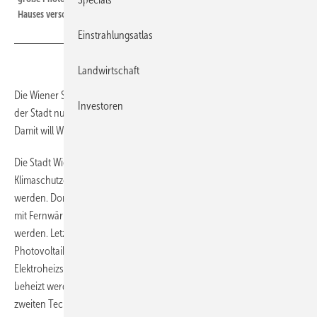
Hauses versorgt.
Einstrahlungsatlas
Landwirtschaft
Die Wiener Stadtverwaltung lässt in Neubauten in Klimaschutzgebieten
Investoren
der Stadt nur noch Fernwärme oder Erneuerbare als Wärmequelle zu.
Damit will Wien den CO2-Ausstoß im Neubau um 80 Prozent senken.
Die Stadt Wien hat die Bauordnung geändert. In Zukunft dürfen in
Klimaschutzgebieten keine Öl- oder Gasheizungen mehr gebaut
werden. Dort müssen sämtliche neu errichteten Gebäude entweder
mit Fernwärme oder erneuerbaren Energien beheizt und gekühlt
werden. Letzteres gilt auch als erfüllt, wenn die auf dem Dach eine
Photovoltaikanlagen installiert ist, die eine Wärmepumpe oder
Elektroheizstäbe versorgt. Die Häuser können auch mit Solarthermie
beheizt werden. Da dies allerdings in der Regel im Verbund mit einer
zweiten Technologie passieren muss, da die Solarthermie kaum die