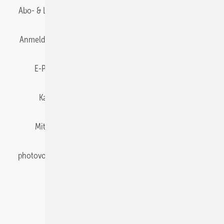
Abo- & Leserservice
AGB
Alle Inhalte chronologisch
Anmelden
Anmeldung & Registrierung
Datenschutz
E-Paper
Gentner Energy Media
Impressum
Karriere bei Gentner
Team
Mediaservice
Mitgliedschaften und Engagement
Newsletter
photovoltaik abonnieren
Privacy Manager
pv Europe
RSS-Feed
Veranstaltungen / Webinare
© 2026 photovoltaik