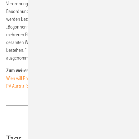
Verordnung von Energieraumplänen im Paragraph 2 der Wiener
Bauordnung. „Die Verordnungen sind bereits in Vorbereitung und
werden bezirksweise erlassen“, gibt die Stadtverwaltung bekannt.
„Begonnen wird mit den Bezirken 2, 3, 7 und 16. Danach folgen in
mehreren Etappen die weiteren Bezirke. Bis Mitte 2020 sollen dann im
gesamten Wiener Stadtgebiet zahlreiche Klimaschutzgebiete
bestehen. “ Bestandsgebäude sind von der Neuregelung
ausgenommen. (su)
Zum weiterlesen:
Wien will Photovoltaikausbau vorantreiben
PV Austria fordert Zubauverpflichtung in Österreich
Teilen
Link kopieren
Tags