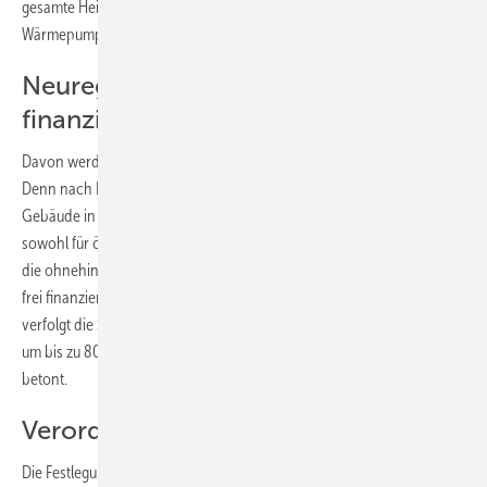
gesamte Heizlast abdecken kann, ist hier die Kombination mit einer
Wärmepumpe oder einer Biomasseheizung notwendig.
Neuregelung gilt auch für frei
finanzierten Wohnraum
Davon werden 80 Prozent der Neubauten in Wien betroffen sein.
Denn nach Erhebungen der Stadt werden acht von zehn neue
Gebäude in einem solchen Klimaschutzgebiet errichtet. Das gilt
sowohl für öffentliche Gebäude wie Schulen oder Kindergärten, für
die ohnehin schon eine Solarpflicht gilt, als auch für geförderten und
frei finanziertem Wohnungsbau, Bürogebäude, Geschäftslokale. Damit
verfolgt die Stadt das Ziel, bis 2030 den CO2-Ausstoß aus Neubauten
um bis zu 80 Prozent zu senken, wie Vizebürgermeisterin Birgit Hebein
betont.
Verordnungen werden vorbereitet
Die Festlegung von Klimaschutzgebieten basiert wiederum auf der