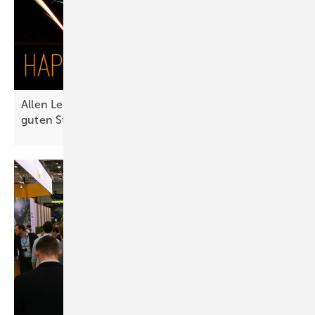
Allen Leserinnen und Lesern wünschen wir einen
guten Start ins Neue
Jahr!