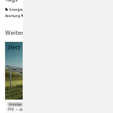
Energiewende
Gewerbe & Kommune
Planung &
Wartung
Strom & Wärme
Zukunft
Weitere Inhalte
Anzeige
FFK – das ist echte FreiFlächenKultur von
PMT