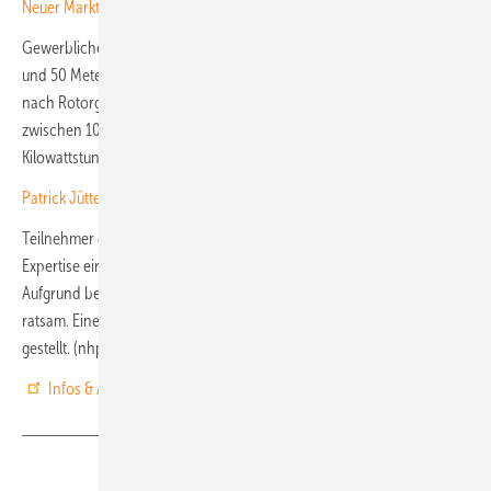
Neuer Marktreport nur mit empfehlenswerten Kleinwindgeneratoren
Gewerbliche Kleinwindkraftanlagen haben eine Höhe zwischen 20
und 50 Meter und eine Leistung zwischen 10 und 250 Kilowatt. Je
nach Rotorgröße und Windpotenzial produzieren sie pro Jahr
zwischen 10.000 Kilowattstunden und mehreren 100.000
Kilowattstunden Strom.
Patrick Jüttemann: „Die U mweltabgabe ist nicht mehr zeitgemäß“
Teilnehmer des Webinars am 4. Dezember profitieren von der
Expertise eines neutralen Experten mit langer Praxiserfahrung.
Aufgrund begrenzter Teilnehmerzahl ist eine frühzeitige Anmeldung
ratsam. Eine Aufzeichnung des Webinars wird sieben Tage lang online
gestellt. (nhp)
Infos & Anmeldung zum Webinar
Teilen
Link kopieren