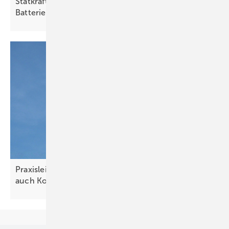
Statkraft errichtet Hybridkraftwerk mit
Batteriespeicher auf ehemaliger
Kiesgrube
Praxisleitfaden Kleinwindkraft 2026 – behandelt
auch Kombi mit
Solaranlagen