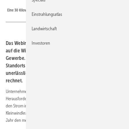
P. Jüttemann
Eine 30 Kilowattanlage bei einem Landwirt in Ostfriesland.
Einstrahlungsatlas
Landwirtschaft
Das Webinar vom Kleinwindkraft-Portal schaut genauer
Investoren
auf die Wirtschaftlichkeit von Kleinwindanlagen fürs
Gewerbe. Diese hängt unmittelbar vom Windangebot des
Standorts ab. Eine sorgfältige Planung ist daher
unerlässlich, damit sich die Investition langfristig
rechnet.
Unternehmen mit hohem Stromverbrauch stehen vor der
Herausforderung, dass die eigene Photovoltaikanlage nur bedingt
den Strom im Herbst und Winter decken kann. Eine
Kleinwindkraftanlage dagegen produziert zu dieser Jahreszeit übers
Jahr den meisten Strom.