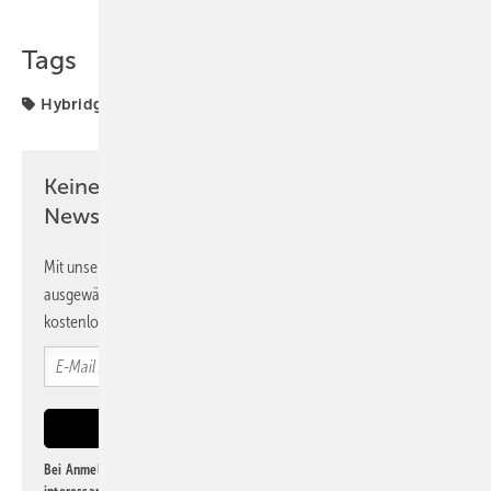
Tags
Hybridgeneratoren
Kleinwind
WEBINAR
Keine Zeit? Kein Problem mit dem PV
Newsletter!
Mit unserem Newsletter erhalten Sie regelmäßig von uns
ausgewählte Informationen und Neuigkeiten, gebündelt und
kostenlos direkt ins Postfach.
Bei Anmeldung zu diesem Newsletter bin ich damit einverstanden, über