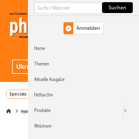
Springe
Springe
Springe
Search
auf
auf
auf
Hauptinhalt
Hauptmenü
SiteSearch
Home
MENÜ
.
Themen
Aktuelle Ausgabe
Specials
Einstrahlungsatlas
Landwirtschaft
Invest
Heftarchiv
Produkte
Hybridgeneratoren
Webinare