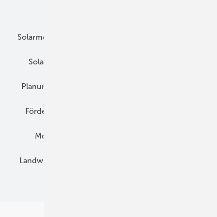
Unsere Themen
Solarmodule
DC-Technik
Wechselrichter
Solarspeicher
AC-Technik
Wartung
Planung
E-Mobilität
Wärme
Recht
Förderung
Preise
Hybridgeneratoren
Montage
Installation
Solarparks
Landwirtschaft
Mieterstrom
Fachhandel
BIPV