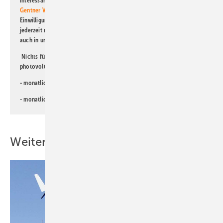
interessante Verlags- und Online-Angebote
der Marken der Alfons W.
Gentner Verlag GmbH & Co. KG
informiert zu werden. Diese
Einwilligung kann ich jederzeit widerrufen und eine Abmeldung ist
jederzeit möglich. Informationen zum Umgang mit Daten finden Sie
auch in unserer
Datenschutzerklärung
.
Nichts für Sie dabei? Dann lesen Sie doch einen unserer weiteren
photovoltaik-Newsletter!
- monatlicher
Newsletter für Investoren
- monatlicher
Newsletter PV für die Landwirtschaft
Weitere Inhalte