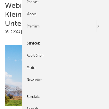
Podcast
Webinar am 4. Dezember:
Kleinwindkraft für
Videos
Unternehmen
Premium
03.12.2024
|
Druckvorschau
Services
Abo & Shop
Media
Newsletter
Specials
Specials