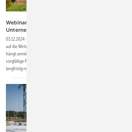
P. Jüttemann
Webinar am 4. Dezember: Kleinwindkraft für
Unternehmen
03.12.2024
-
Das Webinar vom Kleinwindkraft-Portal schaut genauer
auf die Wirtschaftlichkeit von Kleinwindanlagen fürs Gewerbe. Diese
hängt unmittelbar vom Windangebot des Standorts ab. Eine
sorgfältige Planung ist daher unerlässlich, damit sich die Investition
langfristig
rechnet.