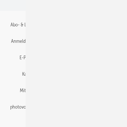
BIPV
Abo- & Leserservice
AGB
Alle Inhalte chronologisch
Anmelden
Anmeldung & Registrierung
Datenschutz
E-Paper
Gentner Energy Media
Impressum
Karriere bei Gentner
Team
Mediaservice
Mitgliedschaften und Engagement
Newsletter
photovoltaik abonnieren
Privacy Manager
pv Europe
RSS-Feed
Veranstaltungen / Webinare