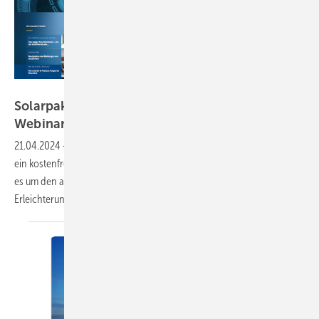
Solar Promotion
Solarpaket: BSW und Solar Promotion bieten
Webinar
an
21.04.2024
-
Am 30. April 2024 bieten Fachreferenten des Verbands
ein kostenfreies Seminar für Solarteure und Projektierer an. Darin geht
es um den aktuellen Beschluss der Ampelkoalition und die geplanten
Erleichterungen für Photovoltaik und
Stromspeicher.