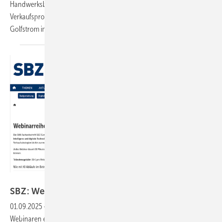
Handwerksbetriebe die Investitionsentscheidung erleichtern und
Verkaufsprozesse modernisieren, erklärt Christian Zellmer von
Golfstrom im kostenlosen
Webinar.
Gentner Verlag
SBZ: Webinare zur Digitalisierung im
Handwerk
01.09.2025
-
Die SHK-Fachzeitschrift SBZ lädt zu praxisnahen
Webinaren ein: An vier Terminen zeigen Experten, wie künstliche