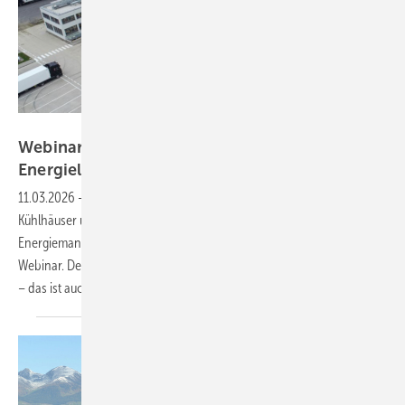
Nordfrost GmbH
Webinar: Huawei und Partner zeigen
Energielösungen für
Tiefkühlbranche
11.03.2026
-
Am 13. März 2026 laden Huawei, der Verband Deutscher
Kühlhäuser und Kühllogistikunternehmen (VDKL) sowie der
Energiemanagement-Partner Encentive zu einem gemeinsamen
Webinar. Denn die Branche steht vor besonderen Herausforderungen
– das ist auch eine Chance für die
Solarbranche.