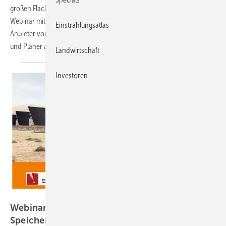
großen Flachdächern und Gründächern steigen. Im kostenlosen
Webinar mit K2 Systems erfahren Sie, welche Möglichkeiten die
Einstrahlungsatlas
Anbieter von Unterkonstruktionen bieten und worauf Handwerker
und Planer achten
müssen.
Landwirtschaft
Investoren
Sigenergy
Webinar-Aufzeichnung: Innovative Solar- und
Speicherlösungen für Gewerbe und
Freiflächen