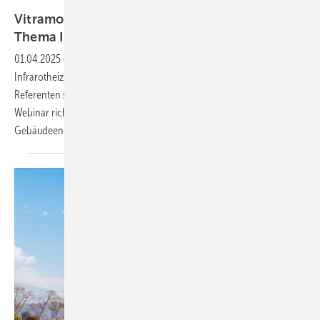
Vitramo
Vitramo bietet kostenlose Onlineschulung zum
Thema
Infrarotheizung
01.04.2025
-
Mit einem Webinar will der Hersteller von
Infrarotheizungen die Vorteile des elektrischen Heizens vermitteln. Die
Referenten setzen sich auch kritisch mit Einwänden auseinander. Das
Webinar richtet sich unter anderem an Haustechnikplaner,
Gebäudeenergieberater und
Bauherren.