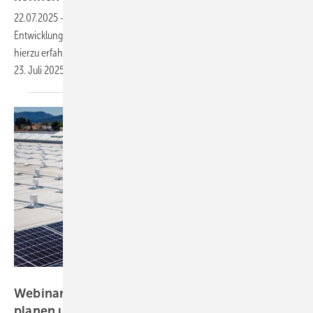
22.07.2025
-
Integrierte Software-Tools sparen Zeit und Geld bei der
Entwicklung von Solarprojekten und minimieren Datenfehler. Mehr
hierzu erfahren Sie beim Webinar von photovoltaik und PVcase am
23. Juli
2025.
A. Benz/Benz + Heinig Fotografen
Webinar: Standsichere Flachdachanlagen
planen und installieren – Aufzeichnung online