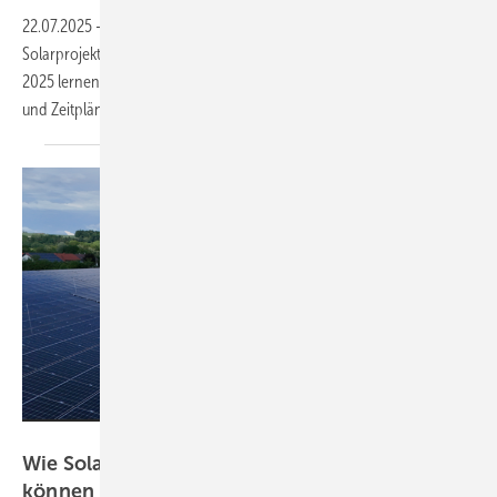
22.07.2025
-
Lange Planungs- und Entwicklungszeiten bremsen viele
Solarprojekte aus. Im kostenfreien Webinar mit PV Case am 23. Juli
2025 lernen Sie, wie mit cleveren Softwaretools Projekte beschleunigt
und Zeitpläne gestrafft
werden.
eFIT Energie
Wie Solarprojekte effizient entwickelt werden
können