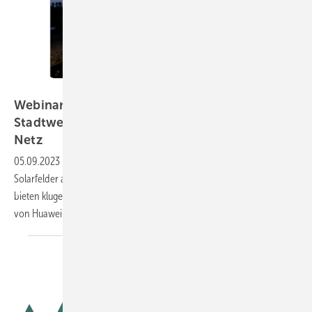
Huawei Fusion Solar
Webinar am 21. September 2023: So bringen
Stadtwerke und Co. große Solaranlagen ans
Netz
05.09.2023
-
Wie einfach und schnell können Energieversorger große
Solarfelder ans Hochspannungsnetz bringen? Welche Garantien
bieten kluge Trafo- und Wechselrichtertechnik? Der Technikexperte
von Huawei erklärt es in diesem kostenlosen
Webinar.