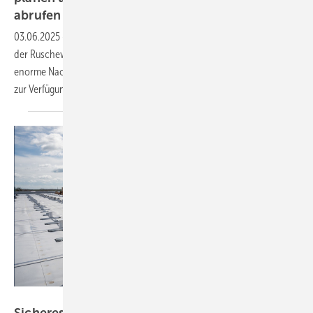
abrufen
03.06.2025
-
Das gemeinsame Webinar der Ernst Schweizer AG und
der Ruscheweyh Consult mit photovoltaik und Haustec stieß auf
enorme Nachfrage. Die Aufzeichnung steht online zum Nachschauen
zur
Verfügung.
Ernst Schweizer
Sicheres Arbeiten auf dem Dach: Aufzeichnung