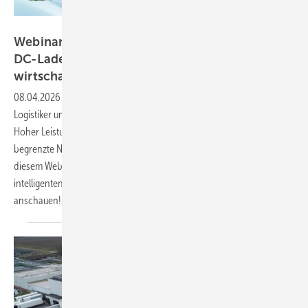
Huawei FusionSolar
Webinar: E-LKW-Flotten mit PV, Speicher und
DC-Ladeinfrastruktur intelligent und
wirtschaftlich
elektrifizieren
08.04.2026
-
Die Elektrifizierung von Nutzfahrzeugflotten ist für
Logistiker und Immobilienbetreiber eine große Herausforderung:
Hoher Leistungsbedarf fürs schnelle Laden von E-Lkw trifft oft auf
begrenzte Netzkapazitäten und wenig Platz auf dem Betriebshof. In
diesem Webinar erfahren Sie, wie Sie diese Hürden mit einer
intelligenten Gesamtlösung meistern. Jetzt die Aufzeichnung
anschauen!