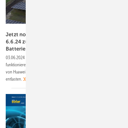
Huawei
Jetzt noch schnell anmelden: Webinar am
6.6.24 zu skalierbaren
Batteriespeicherkraftwerken
03.06.2024
-
Erfahren Sie in diesem Webinar am 6.6.2024, wie Sie ein
funktionierendes Geschäftsmodell mit Batteriespeicherkraftwerken
von Huawei Fusion Solar entwickeln können und gleichzeitig das Netz
entlasten.