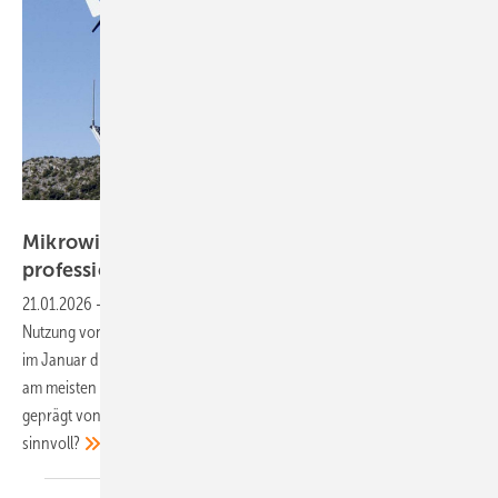
P. Jüttemann
Mikrowindanlagen: Spielerei oder
professionelle
Lösung?
21.01.2026
-
Mikrowindanlagen sind die kleinsten Systeme zur
Nutzung von Windenergie. Perfekte Ergänzung zur Photovoltaik. Wenn
im Januar die Solarerträge stark zurückgehen, liefern Windanlagen oft
am meisten Strom. Doch kaum ein Bereich der Kleinwindkraft ist so
geprägt von fragwürdigen Versprechen. Wo und wann ist der Einsatz
sinnvoll?