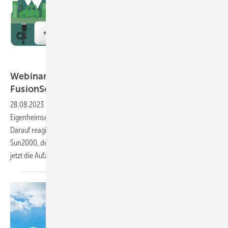
Webinar-Aufzeichnung: Die Huawei
FusionSolar
All-in-One-Lösung
28.08.2023
-
20 ist das neue zehn in der Solarbranche. Im
Eigenheimsegment steigt die Nachfrage nach mehr Leistung deutlich.
Darauf reagiert auch Hersteller Huawei FusionSolar mit dem neuen
Sun2000, der zwölf bis 25 Kilowatt Leistung abdeckt. Schauen Sie sich
jetzt die Aufzeichnung des Webinars
an!