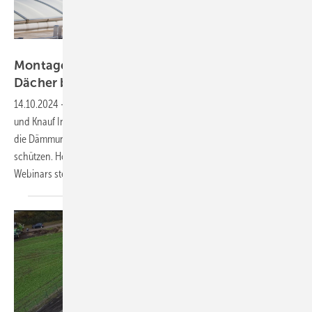
Benz und Heinig Fotografen
Montagetipp: Wie vermeide ich undichte
Dächer beim Bau von
Solaranlagen?
14.10.2024
-
Im Webinar haben die Spezialisten von Ernst Schweizer
und Knauf Insulations erklärt, wie Planer und Handwerker vor allem
die Dämmung von Flachdächern beim Bau von Solaranlagen
schützen. Holen Sie sich das Expertenwissen. Die Aufzeichnung des
Webinars steht
bereit.