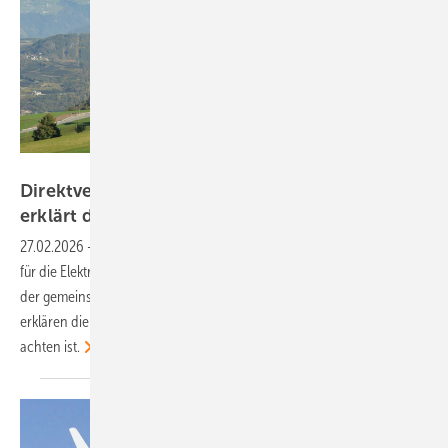
Velka Botička
Direktvertrieb von Solarstrom: PV Austria
erklärt das neue Geschäftsmodell im
Webinar
27.02.2026
-
Mit der Verabschiedung der neuen Rahmenbedingungen
für die Elektrizitätswirtschaft gibt es in Österreich mehr Möglichkeiten
der gemeinsamen Nutzung von Solarstrom. Im kostenlosen Webinar
erklären die Experten, wie diese funktionieren und worauf dabei zu
achten
ist.