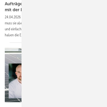
Aufträge – unabhängige Speichernachrüstung
mit der Backup-Box als
Umsatzbooster
24.04.2026
-
Die Nachrüstung von Speichern gilt oft als aufwendig –
muss sie aber nicht sein. Wie Elektrohandwerker ihre Kunden schnell
und einfach mit Speichern und der Backup-Box ausstatten können,
haben die Experten von Atmoce im gemeinsamen Webinar
erklärt.
Bees & Bears/Annette Koroll