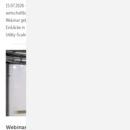
15.07.2026
-
Wie lassen sich große Solar- und Speicherprojekte
wirtschaftlicher, effizienter und zukunftssicher realisieren? In diesem
Webinar geben Sigenergy, Utility Partners und Connectika praxisnahe
Einblicke in moderne Solar-plus-Speicherlösungen für Gewerbe- und
Utility-Scale-Anwendungen.
Matthias Wagner
Webinaraufzeichnung: Alte Anlagen, neue