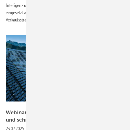
Intelligenz und digitale Technologien im Handwerksbetrieb effizient
eingesetzt werden – von optimierten Arbeitsabläufen über innovative
Verkaufsstrategien bis zur modernen
Kundenberatung.
AdobeStock_940465890
Webinar am 23. Juli: Solarprojekte einfacher
und schneller
entwickeln
23.07.2025
-
80 Prozent aller Solarprojekte werden aufgrund von