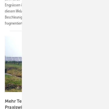
Engpässen im Entwicklungsprozess nie in Betrieb genommen. In
diesem Webinar am 23. Juli 2025 werden umsetzbare Lösungen zur
Beschleunigung von Projektzeitplänen und zur Beseitigung
fragmentierter Arbeitsabläufe
vorgestellt.
Velka Botička
Mehr Tempo für Ihre Solarprojekte:
Praxiswissen im
Webinar