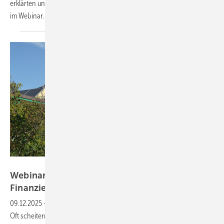
erklärten unsere Experten von Golfstrom Energy und Gorfion Energy
im Webinar. Die Aufzeichnung des Webinars steht jetzt
bereit!
Velka Botička
Webinar am 10. Dezember: Mehr Aufträge mit
Finanzierung und KI-Unterstützung
generieren
09.12.2025
-
Hauseigentümer interessieren sich für die Photovoltaik.
Oft scheitern die Projekte aber an fehlenden Investitionsmitteln. Wie