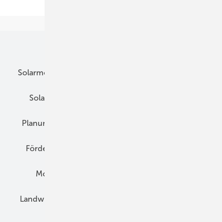
Seite
Unsere Themen
Solarmodule
DC-Technik
Wechselrichter
Solarspeicher
AC-Technik
Wartung
Planung
E-Mobilität
Wärme
Recht
Förderung
Preise
Hybridgeneratoren
Montage
Installation
Solarparks
Landwirtschaft
Mieterstrom
Fachhandel