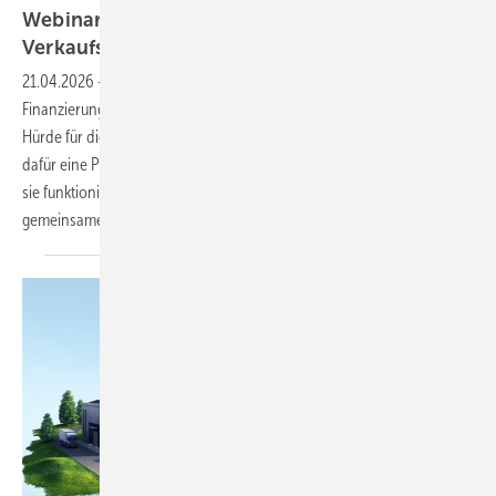
Webinaraufzeichnung: Ratenzahlung direkt im
Verkaufsgespräch
anbieten
21.04.2026
-
Sichern Sie sich mehr Aufträge: Mit einer geeigneten
Finanzierungslösung können Sie direkt im Verkaufsgespräch eine
Hürde für die Hauseigentümer aus dem Weg räumen. Bees & Bears hat
dafür eine Plattform entwickelt. Welche Vorteile diese bietet und wie
sie funktioniert, erklärte Geschäftsführer Marius Schondelmaier im
gemeinsamen Webinar mit
photovoltaik.