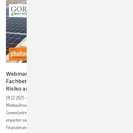
Golfstrom Energy
Webinaraufzeichnung: Wie bieten Solar-
Fachbetriebe eine Anlagenfinanzierung ohne
Risiko
an?
18.12.2025
-
Eine Finanzierung einer Solaranlage über Raten- und
Mietkaufmodelle ist für viele Eigenheimbesitzer und
Gewerbetreibende eine interessante Lösung. Immer häufiger
erwarten sie von Fachbetrieben, dass sie mit dem Angebot eine
Finanzierungsoption gleich mitliefern. Wie dies einfach gelingt,