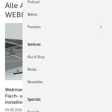
Podcast
Alle Artikel zum Thema
WEBINAR
Videos
Premium
Services
Abo & Shop
Media
Newsletter
K2 Systems
Webinar am 23.9.26: Megawatt-Anlagen auf
Flach- und Gründächern einfach und effizient
Specials
installieren
04.08.2026
-
Die Anforderungen an den Bau von Solaranlagen auf
Specials