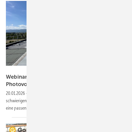
K2 Systems
Webinar-Aufzeichnung: Komplexe
Photovoltaikprojekte einfach
planen
20.01.2026
-
In der Aufzeichnung erfahren Sie, wie Sie auch auf
schwierigen Flächen Photovoltaikanlagen planen können und wie
eine passende Projektausschreibung gestaltet
wird.