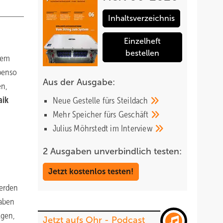
Inhaltsverzeichnis
Einzelheft
bestellen
dem
Ebenso
Aus der Ausgabe:
en,
aik
Neue Gestelle fürs
Steildach
Mehr Speicher fürs
Geschäft
Julius Möhrstedt im
Interview
2 Ausgaben unverbindlich testen:
Jetzt kostenlos testen!
werden
haben
lgen,
Jetzt aufs Ohr - Podcast