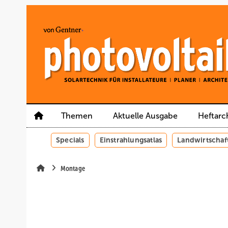
Springe
Springe
Springe
auf
auf
auf
Hauptinhalt
Hauptmenü
SiteSearch
Themen
Aktuelle Ausgabe
Heftarc
Specials
Einstrahlungsatlas
Landwirtschaf
Montage