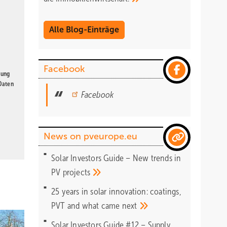
Alle Blog-Einträge
Facebook
gung
 Daten
Facebook
News on pveurope.eu
Solar Investors Guide – New trends in
PV
projects
25 years in solar innovation: coatings,
PVT and what came
next
Solar Investors Guide #12 – Supply