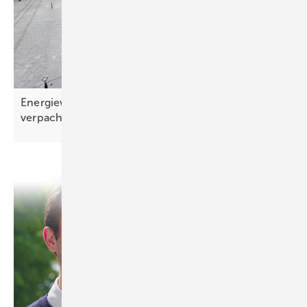
Energiewende im Gewerbe: Dächer richtig
verpachten und Solarstrom
nutzen