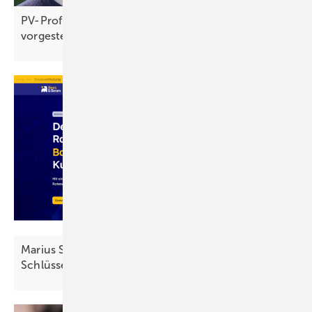
PV-Profi der Woche: PV Energy Solutions im Video
vorgestellt
Marius Schondelmaier: „Fremdkapital ist der
Schlüssel zur
Energiewende“