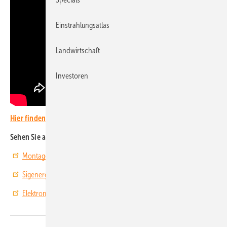
Einstrahlungsatlas
Landwirtschaft
Investoren
Hier finden Sie mehr aktuelle Videos.
Sehen Sie auch:
Montagesysteme von SL Rack - Warum sie die erste Wahl sind
Sigenergy: Heimspeicher und DC-Charger schnell installiert
Elektromeister David Wiest: Dieser Speicher passt immer!