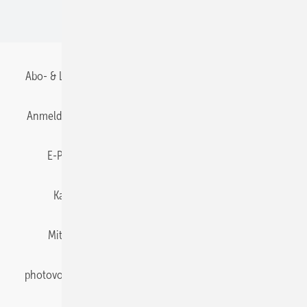
BIPV
Abo- & Leserservice
AGB
Alle Inhalte chronologisch
Anmelden
Anmeldung & Registrierung
Datenschutz
E-Paper
Gentner Energy Media
Impressum
Karriere bei Gentner
Team
Mediaservice
Mitgliedschaften und Engagement
Newsletter
photovoltaik abonnieren
Privacy Manager
pv Europe