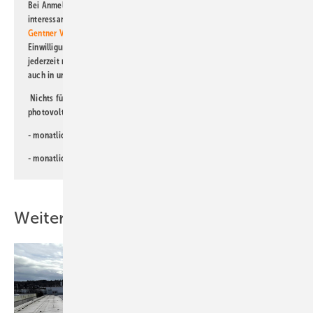
Bei Anmeldung zu diesem Newsletter bin ich damit einverstanden, über
interessante Verlags- und Online-Angebote
der Marken der Alfons W.
Gentner Verlag GmbH & Co. KG
informiert zu werden. Diese
Einwilligung kann ich jederzeit widerrufen und eine Abmeldung ist
jederzeit möglich. Informationen zum Umgang mit Daten finden Sie
auch in unserer
Datenschutzerklärung
.
Nichts für Sie dabei? Dann lesen Sie doch einen unserer weiteren
photovoltaik-Newsletter!
- monatlicher
Newsletter für Investoren
- monatlicher
Newsletter PV für die Landwirtschaft
Weitere Inhalte