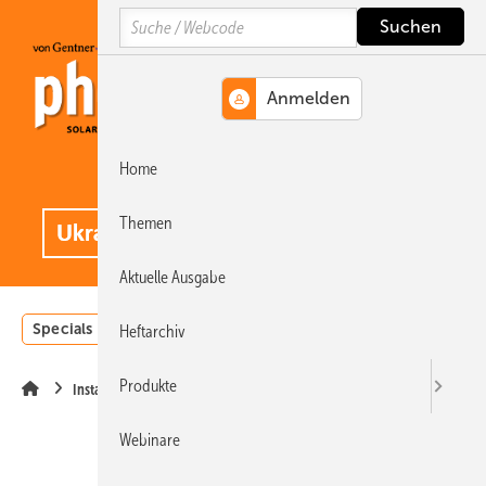
Springe
Springe
Springe
Search
auf
auf
auf
Hauptinhalt
Hauptmenü
SiteSearch
Home
MENÜ
.
Themen
Aktuelle Ausgabe
Specials
Einstrahlungsatlas
Landwirtschaft
Invest
Heftarchiv
Produkte
Installation
Webinare