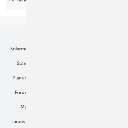
Unsere Themen
Solarmodule
DC-Technik
Wechselrichter
Solarspeicher
AC-Technik
Wartung
Planung
E-Mobilität
Wärme
Recht
Förderung
Preise
Hybridgeneratoren
Montage
Installation
Solarparks
Landwirtschaft
Mieterstrom
Fachhandel