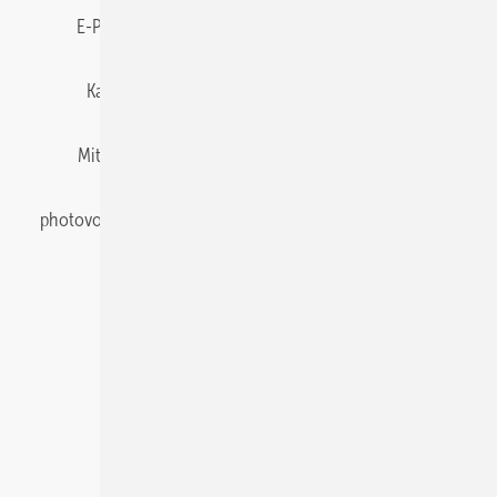
E-Paper
Gentner Energy Media
Impressum
Karriere bei Gentner
Team
Mediaservice
Mitgliedschaften und Engagement
Newsletter
photovoltaik abonnieren
Privacy Manager
pv Europe
RSS-Feed
Veranstaltungen / Webinare
© 2026 photovoltaik