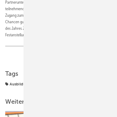
Partnerunternehmen aus der Solarbranche. Ziel ist, die
teilnehmenden Geflüchteten so gut auszubilden, dass ihnen der
Zugang zum ersten Arbeitsmarkt gelingen kann. Dass hier die
Chancen gut stehen, zeigt die Tatsache, dass allein im vierten Quartal
des Jahres 2022 immerhin zehn der neuen Solarmonteure eine
Festanstellung bei einem Installationsbetrieb gefunden haben. (su)
Teilen
Link kopieren
Tags
Ausbildung
Installation
Ziel
Weitere Inhalte