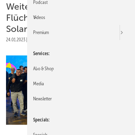
Podcast
Weiterbildungsinitiative für
Flüchtlinge gewinnt
Videos
Solarpreis
Premium
24.01.2023
|
Druckvorschau
Services
Abo & Shop
Media
Newsletter
Specials
BFE
Specials