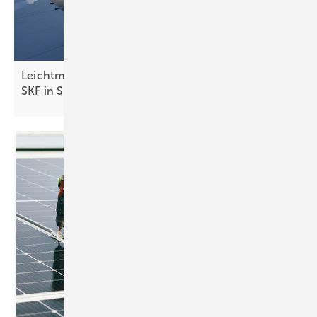
Leichtmodule versorgen Industriegebäude von
SKF in
Schweinfurt