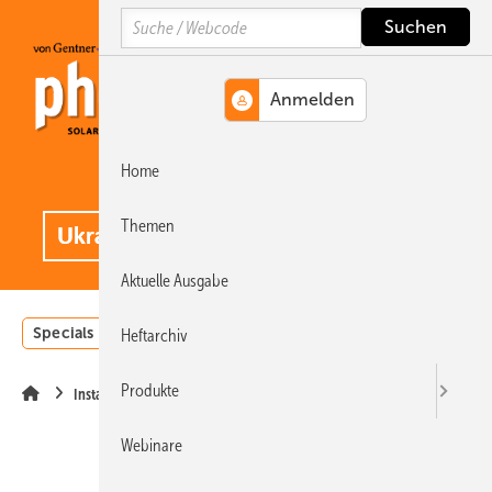
Springe
Springe
Springe
Search
auf
auf
auf
Hauptinhalt
Hauptmenü
SiteSearch
Home
MENÜ
.
Themen
Aktuelle Ausgabe
Specials
Einstrahlungsatlas
Landwirtschaft
Invest
Heftarchiv
Produkte
Installation
Webinare