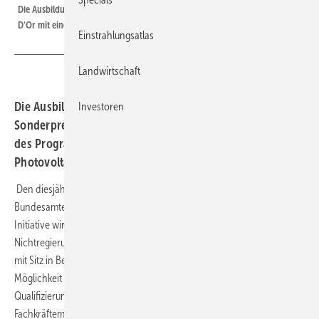
Die Ausbildung von Flüchtlingen zu Solarteuren würdeigt die Jury des Watt
D'Or mit einem Sonderpreis.
Einstrahlungsatlas
Landwirtschaft
Die Ausbildungsinitiative Refugee Go Solar hat den
Investoren
Sonderpreis des diesjährigen Watt D‘Or bekommen. Ziel
des Programms ist es, Flüchtlinge für die
Photovoltaikmontage fit zu machen.
Den diesjährigen Jurysonderpreis des Watt D‘Or des Schweizer
Bundesamtes für Energie hat Refugee Go Solar+ gewonnen. Die
Initiative wird getragen von den Schweizerischen
Nichtregierungsorganisationen Solarafrica und Root & Branch, beide
mit Sitz in Bern. Ziel der Initiative ist es, einerseits Flüchtlingen die
Möglichkeit zu geben, einen anerkannten beruflichen
Qualifizierungsabschluss zu bekommen und andererseits auf den
Fachkräftemangel in der Schweizer Solarbranche zu reagieren.