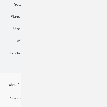
Solarspeicher
AC-Technik
Wartung
Planung
E-Mobilität
Wärme
Recht
Förderung
Preise
Hybridgeneratoren
Montage
Installation
Solarparks
Landwirtschaft
Mieterstrom
Fachhandel
BIPV
Abo- & Leserservice
AGB
Alle Inhalte chronologisch
Anmelden
Anmeldung & Registrierung
Datenschutz