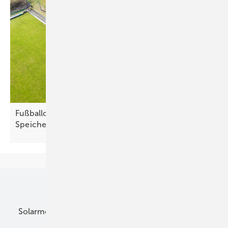
Fußballclub setzt auf Solarstrom und modernes
Speichersystem
Unsere Themen
Solarmodule
DC-Technik
Wechselrichter