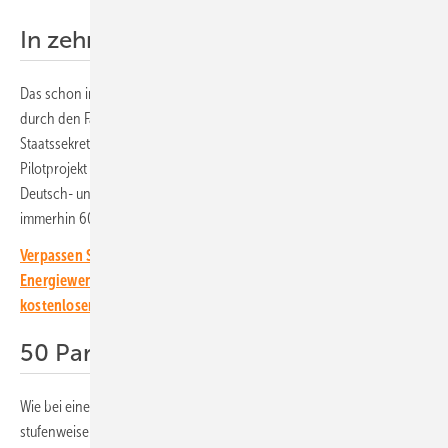
In zehn Kantonen etabliert
Das schon im Jahr 2019 gestartete Programm wird unter anderen
durch den Fachverband Swissolar, Energieschweiz und das
Staatssekretariat für Migration unterstützt. Was vor drei Jahren als
Pilotprojekt gestartet ist, hat sich inzwischen in zehn Kantonen in der
Deutsch- und in der Westschweiz etabliert. Seit dem Start wurden
immerhin 60 Flüchtlinge als Solarinstallateure ausgebildet.
Verpassen Sie keine wichtige Information rund um die solare
Energiewende! Abonnieren Sie dazu einfach unseren
kostenlosen Newsletter.
50 Partnerunternehmen bilden aus
Wie bei einer normalen Berufslehre erfolgt die Branchenqualifizierung
stufenweise im Rahmen einer praktischen Ausbildung bei rund 50