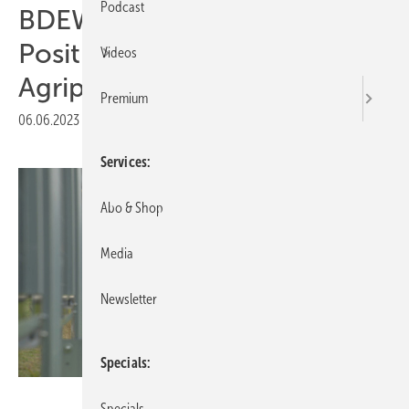
Podcast
BDEW veröffentlicht
Positionspapier zur
Videos
Agriphotovoltaik
Premium
06.06.2023
|
Druckvorschau
Services
Abo & Shop
Media
Newsletter
Specials
Next2Sun
Specials