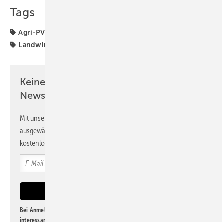
Tags
Agri-PV
Agriphotovoltaik
Ausschreibung
BDEW
Landwirtschaft
Positionspapier
agriPV
Keine Zeit? Kein Problem mit dem PV
Newsletter!
Mit unserem Newsletter erhalten Sie regelmäßig von uns
ausgewählte Informationen und Neuigkeiten, gebündelt und
kostenlos direkt ins Postfach.
Bei Anmeldung zu diesem Newsletter bin ich damit einverstanden, über
interessante Verlags- und Online-Angebote
der Marken der Alfons W.