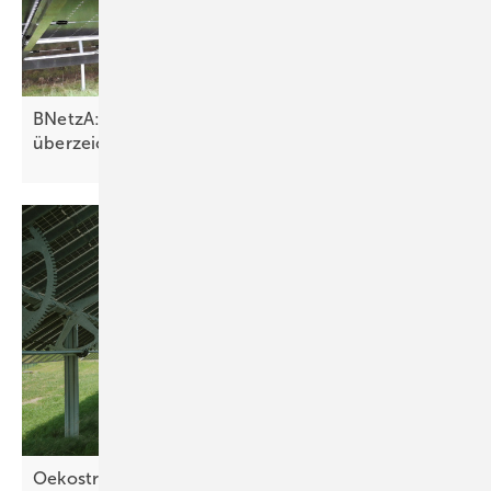
BNetzA: Ausschreibung von Solarparks deutlich
überzeichnet
Oekostrom AG nimmt zwei neue Agri-PV-Anlagen