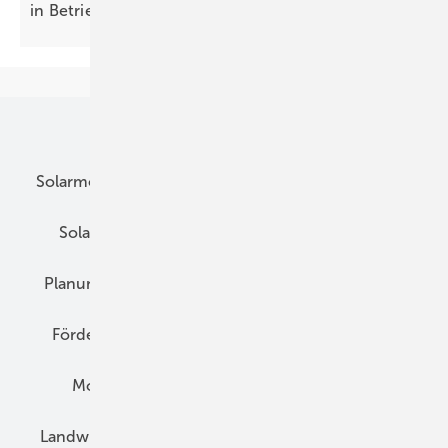
in
Betrieb
Unsere Themen
Solarmodule
DC-Technik
Wechselrichter
Solarspeicher
AC-Technik
Wartung
Planung
E-Mobilität
Wärme
Recht
Förderung
Preise
Hybridgeneratoren
Montage
Installation
Solarparks
Landwirtschaft
Mieterstrom
Fachhandel