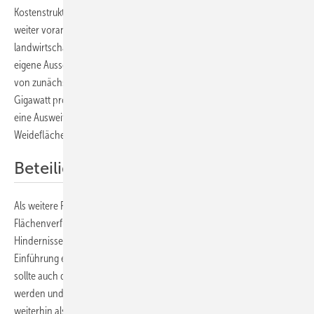
Kostenstruktur von Agri-PV-Projekten nicht geeignet, um den Ausbau
weiter voranzutreiben. Um die Doppelnutzung von
landwirtschaftlichen Flächen und Photovoltaik anzureizen, sollte eine
eigene Ausschreibungskategorie mit einem Ausschreibungsvolumen
von zunächst 200 Megawatt im Jahr 2024 und perspektivisch ein
Gigawatt pro Jahr ab 2028 geschaffen werden. Sinnvoll wäre zudem
eine Ausweitung dieser Kategorie auf Photovoltaikanlagen auf
Weideflächen sowie auf Extensive Agri-PV“, sagt Andreae.
Beteiligungen ermöglichen
Als weitere Punkte nennt sie die umfassendere und schnellere
Flächenverfügbarkeit und das Ebnen von regulatorischen
Hindernissen wie die Streichung wiederkehrender Nachweise und die
Einführung einer Duldungspflicht für Anschlussleitungen. Zusätzlich
sollte auch die Förderung für kleine Agri-PV-Anlagen verbessert
werden und Flächen, die mit Agri-PV-Anlagen bebaut wurden, sollten
weiterhin als landwirtschaftliche Flächen gelten. Auch die Definition