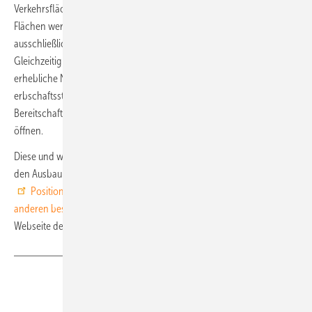
Verkehrsflächen ist nicht sachgerecht. Denn die für Agri-PV genutzten
Flächen werden nicht versiegelt und können danach wieder der
ausschließlichen landwirtschaftlichen Nutzung überlassen werden.
Gleichzeitig bringt die Einstufung als Siedlungs- und Verkehrsfläche
erhebliche Nachteile mit sich, wie beispielsweise der Wegfall
erbschaftssteuerlicher Begünstigungen. Das hemmt derzeit die
Bereitschaft, landwirtschaftlich genutzte Flächen für Agri-PV zu
öffnen.
Diese und weitere Forderungen seitens des BDEW an die Politik, um
den Ausbau der Agriphotovoltaik zu beschleunigen finden Sie im
Positionspapier „12 Impulse, um die Potenziale von Agri-PV und
anderen besonderen Solaranlagen zu heben“
, das sie auf der
Webseite des BDEW herunterladen können. (su)
Teilen
Link kopieren