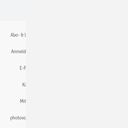
BIPV
Abo- & Leserservice
AGB
Alle Inhalte chronologisch
Anmelden
Anmeldung & Registrierung
Datenschutz
E-Paper
Gentner Energy Media
Impressum
Karriere bei Gentner
Team
Mediaservice
Mitgliedschaften und Engagement
Newsletter
photovoltaik abonnieren
Privacy Manager
pv Europe