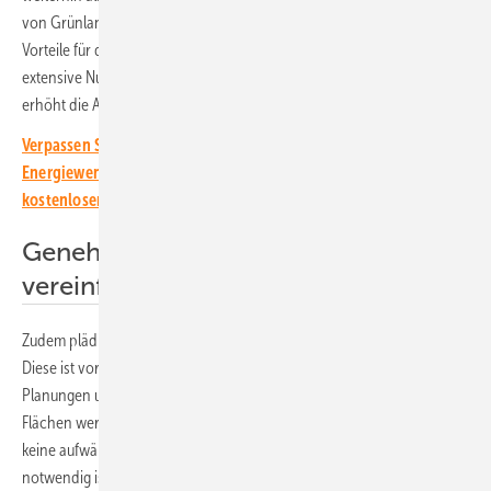
von Grünland muss endlich klargestellt werden. Die Agri-PV hat sogar
Vorteile für die Landwirtschaft und die Anwohner. Denn eine
extensive Nutzung der Photovoltaik steigert die Biodiversität und
erhöht die Akzeptanz, wenn freiwillige Beteiligungen möglich sind.
Verpassen Sie keine wichtige Information rund um die solare
Energiewende! Abonnieren Sie dazu einfach unseren
kostenlosen Newsletter.
Genehmigungsverfahren
vereinfachen
Zudem plädiert Andreae für eine Standardisierung der Regelungen.
Diese ist vor allem für die Gemeinden hilfreich, die oft mit den
Planungen und den Genehmigungsverfahren überfordert sind. Die
Flächen werden auch schneller verfügbar, wenn für die Genehmigung
keine aufwändige und langwierige Umwidmung der Flächen mehr
notwendig ist. Schließlich sei eine Einordnung als Siedlungs- und