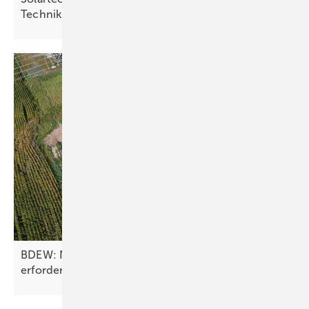
Technik und Regeln im
Spezial
BDEW: Netzanschlussboom bei Großspeichern
erfordert neue
Regeln