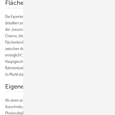
Flächenkonkurrenz entschärfen
Die Experten vom BDEW haben sich die verschiedenen Segmente
detailliert angesehen und zwölf Punkte identifiziert, um den Ausbau
der „besonderen PV-Anlagen“ voranzubringen. „Agri-PV bietet die
Chance, die knappen Flächen optimal zu nutzen und damit
Flächenkonkurrenzen zu überwinden. Gleichzeitig werden Synergien
zwischen den erneuerbaren Energien und der Landwirtschaft
ermöglicht“, erklärt Kerstin Andreae, Vorsitzende der BDEW-
Hauptgeschäftsführung. „Die Unternehmen brauchen jetzt bessere
Rahmenbedingen, damit sich diese innovativen Anlagen weiträumig
im Markt etablieren können.
Eigene Ausschreibungen notwendig
Als einen zentralen Hebel nennt sie die Einrichtung eines eigenen
Ausschreibungssegments für Agri-PV. „Die regulären
Photovoltaikausschreibungen sind aufgrund der anderen