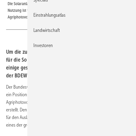
Die Solaranlagen versiegeln kaum Fläche und die landwirtschaftliche
Nutzung ist weiterhin möglich. Das sollte bei den Regelungen zur
Einstrahlungsatlas
Agriphotovoltaik beachtet werden.
Landwirtschaft
Investoren
Um die zusätzliche Nutzung von Landwirtschaftsflächen
für die Solarstromerzeugung zu beschleunigen, sind
einige gesetzliche Anpassungen notwendig. Diese hat
der BDEW in einer Stellungnahme zusammengefasst.
Der Bundesverband der Energie- und Wasserwirtschaft (BDEW) hat
ein Positionspapier zur Doppelnutzung von Flächen in Form von
Agriphotovoltaik, Floating PV und solar überdachten Parkplätzen
erstellt. Denn diese ist eine Möglichkeit, mehr Flächen in kürzerer Zeit
für den Ausbau der Photovoltaik zur Verfügung zu stellen, was bisher
eines der größten Hindernisse war.