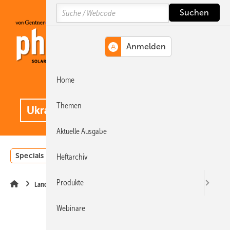
Springe
Springe
Springe
Search
auf
auf
auf
Hauptinhalt
Hauptmenü
SiteSearch
Home
MENÜ
.
Themen
Aktuelle Ausgabe
Specials
Einstrahlungsatlas
Landwirtschaft
Invest
Heftarchiv
Produkte
Landwirtschaft
Webinare