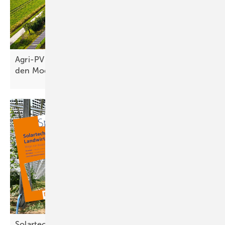
Agri-PV – Landwirt erzielt höhere Erträge unter
den Modulen als auf
Referenzfläche
Solartechnik für Landwirte – Alles Wichtige zu