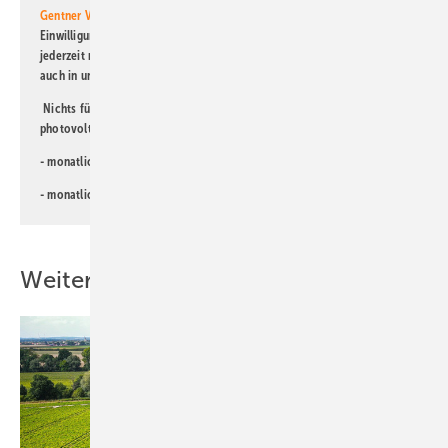
Gentner Verlag GmbH & Co. KG
informiert zu werden. Diese
Einwilligung kann ich jederzeit widerrufen und eine Abmeldung ist
jederzeit möglich. Informationen zum Umgang mit Daten finden Sie
auch in unserer
Datenschutzerklärung
.
Nichts für Sie dabei? Dann lesen Sie doch einen unserer weiteren
photovoltaik-Newsletter!
- monatlicher
Newsletter für Investoren
- monatlicher
Newsletter PV für die Landwirtschaft
Weitere Inhalte