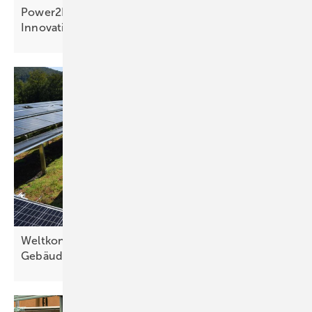
Power2Drive Awards: preisverdächtige
Innovationen auf der Messe in
München
Weltkongress Gründach: Aktualisierter Leitfaden
Gebäudebegrünung
vorgestellt