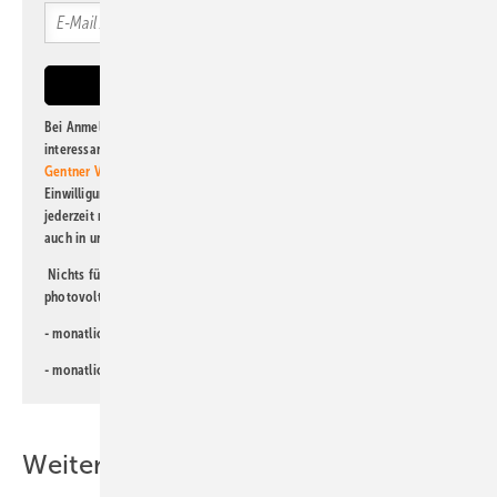
Bei Anmeldung zu diesem Newsletter bin ich damit einverstanden, über
interessante Verlags- und Online-Angebote
der Marken der Alfons W.
Gentner Verlag GmbH & Co. KG
informiert zu werden. Diese
Einwilligung kann ich jederzeit widerrufen und eine Abmeldung ist
jederzeit möglich. Informationen zum Umgang mit Daten finden Sie
auch in unserer
Datenschutzerklärung
.
Nichts für Sie dabei? Dann lesen Sie doch einen unserer weiteren
photovoltaik-Newsletter!
- monatlicher
Newsletter für Investoren
- monatlicher
Newsletter PV für die Landwirtschaft
Weitere Inhalte