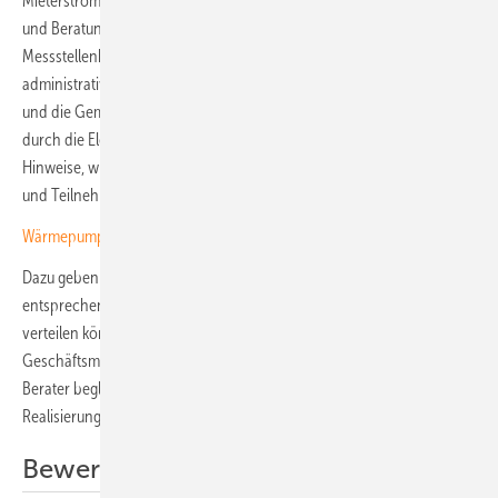
Mieterstrom, gemeinschaftliche Gebäudeversorgung, Pachtmodelle
und Beratungsangebote. Die Beratung umfasst auch Lösungen beim
Messstellenbetrieb, bei der Abrechnung und bei weiteren
administrativen Herausforderungen. Zudem besprechen die Berater
und die Gemeinschaften die Möglichkeiten der Sektorenkopplung
durch die Elektrifizierung von Wärme und Mobilität. Sie geben auch
Hinweise, wie die Energiegemeinschaften die Zielgruppe ansprechen
und Teilnehmer akquirieren können.
Wärmepumpen in der Kaskade beheizen Mehrfamilienhäuser
Dazu geben sie Hinweise, wie die Energiegemeinschaften die
entsprechenden Kompetenzen aufbauen und die einzelnen Aufgaben
verteilen können. Das Ziel ist die Optimierung und Skalierung des
Geschäftsmodells mit Solaranlagen auf Mehrfamilienhäusern. Die
Berater begleiten die Energiegemeinschaften auch bei der
Realisierung von konkreten Projekten.
Bewerbung einreichen