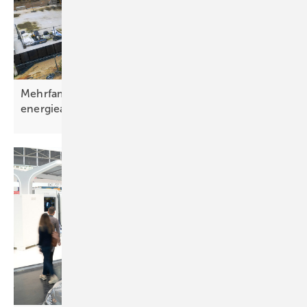
Mehrfamilienhaus in Sachsen nahezu
energieautark