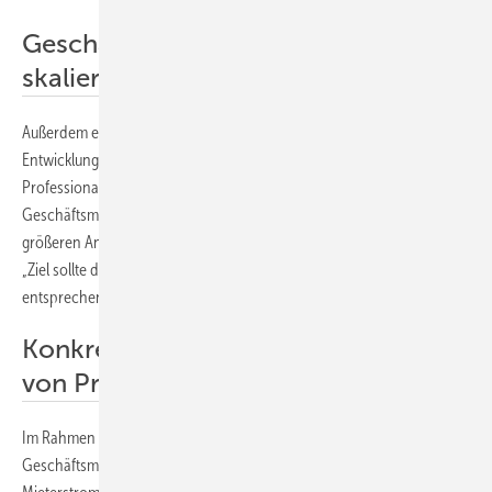
Geschäftsfeld optimieren und
skalieren
Außerdem erarbeiten die Berater und die Gemeinschaften eine
Entwicklungsstrategie sowie die Organisationsentwicklung und
Professionalisierung. „Denn erfahrungsgemäß lohnen sich
Geschäftsmodelle im Bereich Mehrfamilienhaus vor allem bei einer
größeren Anzahl ähnlich gelagerter Projekte“, begründen die Partner.
„Ziel sollte daher eine Skalierung des Geschäftsmodells sein, was
entsprechende Kapazitäten und Strukturen voraussetzt.“
Konkrete Beratung zur Realisierung
von Projekten
Im Rahmen der Beratung entwickeln die Gemeinschaften mögliche
Geschäftsmodelle im Bereich Mehrfamilienhäuser. Dazu gehören