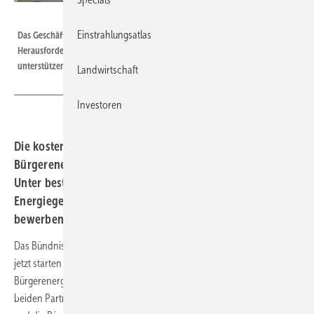
Velka Botička
Einstrahlungsatlas
Das Geschäftsfeld der Photovoltaik auf Mehrfamilienhäusern ist eine
Herausforderung. Ein Beratungsangebot soll Energiegemeinschaften dabei
unterstützen.
Landwirtschaft
Investoren
Die kostenlose Beratung wird vom Bündnis
Bürgerenergie und dem Verein Energiewende angeboten.
Unter bestimmten Voraussetzungen können sich
Energiegemeinschaften noch bis zum 21. September
bewerben.
Das Bündnis Bürgerenergie (BBEn) und das Netzwerk Energiewende
jetzt starten ein kostenloses Beratungsangebot für den Bau von
Bürgerenergieprojekten auf Mehrfamilienhäusern. Damit wollen die
beiden Partner die Realisierung von solchen Projekten voranbringen