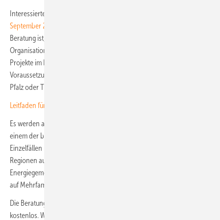
Interessierte Energiegemeinschaften können sich noch
bis zum 21.
September 2025 bewerben
. Voraussetzung für eine Teilnahme an der
Beratung ist, dass die Energiegemeinschaft eine auf Dauer angelegte
Organisation auf Mitgliederbasis ist und das Ziel verfolgt, gemeinsam
Projekte im Bereich erneuerbare Energien umzusetzen. Eine wichtige
Voraussetzung ist, dass die Gemeinschaften ihren Sitz in Rheinland-
Pfalz oder Thüringen haben.
Leitfaden für gemeinschaftliche Solaranlagen veröffentlicht
Es werden aber auch Energiegemeinschaften berücksichtigt, die in
einem der beiden Länder bereits Projekte realisiert haben. In
Einzelfällen können auch Energiegemeinschaften aus angrenzenden
Regionen aufgenommen werden. Zudem müssen die
Energiegemeinschaften explizit das Geschäftsfeld der Photovoltaik
auf Mehrfamilienhäusern weiterentwickeln wollen.
Die Beratung ist für die ausgewählten Energiegemeinschaften
kostenlos. Weitere Informationen finden Sie auf der
Webseite des