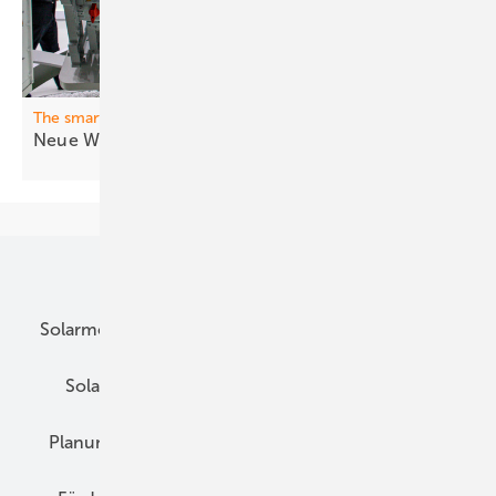
The smarter E Europe
Neue Wech selrichter für Nutzer und
Netz
Unsere Themen
Solarmodule
DC-Technik
Wechselrichter
Solarspeicher
AC-Technik
Wartung
Planung
E-Mobilität
Wärme
Recht