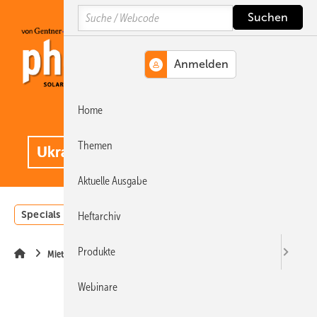
Springe
Springe
Springe
Search
auf
auf
auf
Hauptinhalt
Hauptmenü
SiteSearch
Home
MENÜ
.
Themen
Aktuelle Ausgabe
Specials
Einstrahlungsatlas
Landwirtschaft
Invest
Heftarchiv
Produkte
Mieterstrom
Webinare