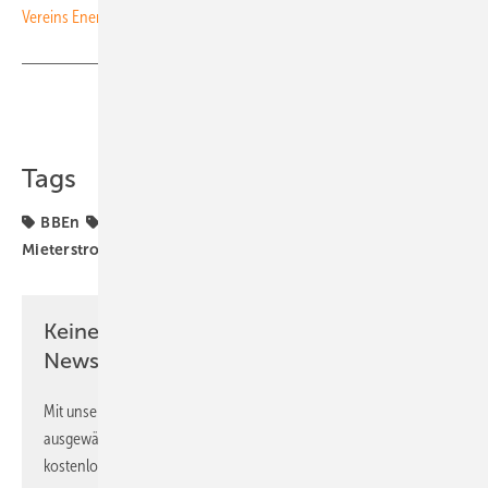
Vereins Energiewende jetzt
. (su)
Teilen
Link kopieren
Tags
BBEn
Bürgerenergie
Mehrfamilienhaus
Mieterstrom
Photovoltaik
Keine Zeit? Kein Problem mit dem PV
Newsletter!
Mit unserem Newsletter erhalten Sie regelmäßig von uns
ausgewählte Informationen und Neuigkeiten, gebündelt und
kostenlos direkt ins Postfach.