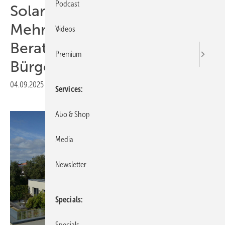
Podcast
Solaranlagen auf
Mehrfamilienhäusern:
Videos
Beratungsangebot für
Premium
Bürgerenergiegemeinschaften
04.09.2025
|
Druckvorschau
Services
Abo & Shop
Media
Newsletter
Specials
Specials