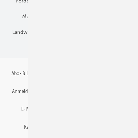
Förderung
Preise
Hybridgeneratoren
Montage
Installation
Solarparks
Landwirtschaft
Mieterstrom
Fachhandel
BIPV
Abo- & Leserservice
AGB
Alle Inhalte chronologisch
Anmelden
Anmeldung & Registrierung
Datenschutz
E-Paper
Gentner Energy Media
Impressum
Karriere bei Gentner
Team
Mediaservice