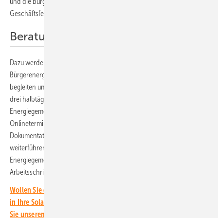
und die Bürgerenergiegemeinschaften bei diesem eher schwierigeren
Geschäftsfeld unterstützen.
Beratung online und vor Ort
Dazu werden zwei Berater oder Beraterinnen
Bürgerenergiegemeinschaften von Oktober 2025 bis September 2026
begleiten und unterstützen. Die Beratung findet in Form von ein bis
drei halbtägigen Workshops in den Räumlichkeiten der
Energiegemeinschaft statt. Dazu kommen noch drei zweistündige
Onlinetermine. Die Beratung umfasst eine ausführliche
Dokumentation, die Erstellung einer Aufgabenliste sowie
weiterführendes Material. Zwischen den Terminen reflektieren die
Energiegemeinschaften das Erarbeitete und setzen vereinbarte
Arbeitsschritte um.
Wollen Sie die neuesten Entwicklungen rund um die Investition
in Ihre Solaranlagen immer im Blick behalten? Dann abonnieren
Sie unseren kostenlosen Investoren-Newsletter.