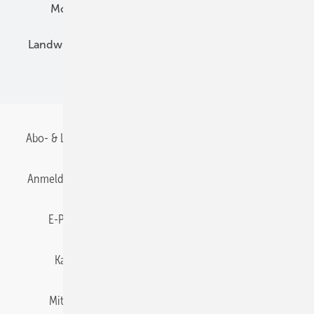
Montage
Installation
Solarparks
Landwirtschaft
Mieterstrom
Fachhandel
BIPV
Abo- & Leserservice
AGB
Alle Inhalte chronologisch
Anmelden
Anmeldung & Registrierung
Datenschutz
E-Paper
Gentner Energy Media
Impressum
Karriere bei Gentner
Team
Mediaservice
Mitgliedschaften und Engagement
Newsletter