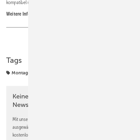
kompatibel und bietet eine unauffällige Lösung gegen Tauben. (nhp)
Weitere Infos finden Sie auf der
Website der Firma
.
Teilen
Link kopieren
Tags
Montage
Solaranlage
Keine Zeit? Kein Problem mit dem PV
Newsletter!
Mit unserem Newsletter erhalten Sie regelmäßig von uns
ausgewählte Informationen und Neuigkeiten, gebündelt und
kostenlos direkt ins Postfach.