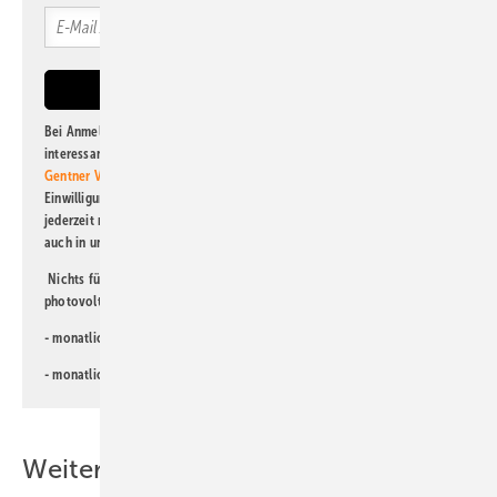
Bei Anmeldung zu diesem Newsletter bin ich damit einverstanden, über
interessante Verlags- und Online-Angebote
der Marken der Alfons W.
Gentner Verlag GmbH & Co. KG
informiert zu werden. Diese
Einwilligung kann ich jederzeit widerrufen und eine Abmeldung ist
jederzeit möglich. Informationen zum Umgang mit Daten finden Sie
auch in unserer
Datenschutzerklärung
.
Nichts für Sie dabei? Dann lesen Sie doch einen unserer weiteren
photovoltaik-Newsletter!
- monatlicher
Newsletter für Investoren
- monatlicher
Newsletter PV für die Landwirtschaft
Weitere Inhalte