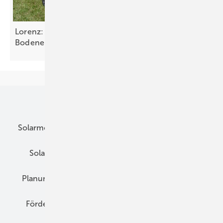
Lorenz: ballastiertes Freilandsystem ohne
Bodeneingriff
Unsere Themen
Solarmodule
DC-Technik
Wechselrichter
Solarspeicher
AC-Technik
Wartung
Planung
E-Mobilität
Wärme
Recht
Förderung
Preise
Hybridgeneratoren