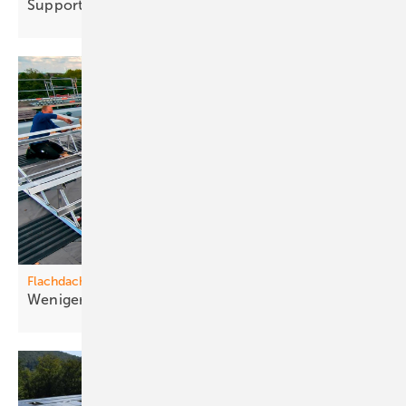
Support im kompakten
Format
Flachdach
Weniger Teile, m ehr
Tempo