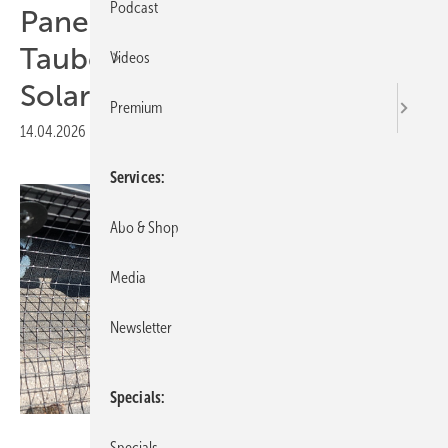
Podcast
Panelgitter bietet
Taubenschutz für
Videos
Solaranlagen
Premium
14.04.2026
|
Druckvorschau
Services
Abo & Shop
Media
Newsletter
Specials
Sassmann
Specials