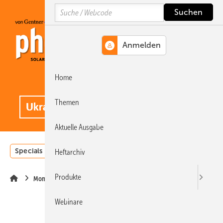
Springe
Springe
Springe
Search
auf
auf
auf
Hauptinhalt
Hauptmenü
SiteSearch
Home
MENÜ
.
Themen
Aktuelle Ausgabe
Specials
Einstrahlungsatlas
Landwirtschaft
Invest
Heftarchiv
Produkte
Montage
Webinare