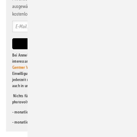
ausgewählte Informationen und Neuigkeiten, gebündelt und
kostenlos direkt ins Postfach.
Bei Anmeldung zu diesem Newsletter bin ich damit einverstanden, über
interessante Verlags- und Online-Angebote
der Marken der Alfons W.
Gentner Verlag GmbH & Co. KG
informiert zu werden. Diese
Einwilligung kann ich jederzeit widerrufen und eine Abmeldung ist
jederzeit möglich. Informationen zum Umgang mit Daten finden Sie
auch in unserer
Datenschutzerklärung
.
Nichts für Sie dabei? Dann lesen Sie doch einen unserer weiteren
photovoltaik-Newsletter!
- monatlicher
Newsletter für Investoren
- monatlicher
Newsletter PV für die Landwirtschaft