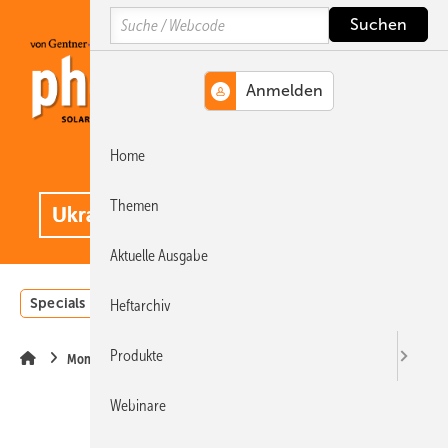
Springe
Springe
Springe
Search
auf
auf
auf
Hauptinhalt
Hauptmenü
SiteSearch
Home
MENÜ
.
Themen
Aktuelle Ausgabe
Specials
Einstrahlungsatlas
Landwirtschaft
Invest
Heftarchiv
Produkte
Montage
Webinare