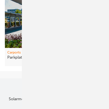
Carports
Parkplatz
na chrüsten
Unsere Themen
Solarmodule
DC-Technik
Wechselrichter