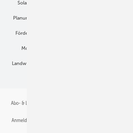
Solarspeicher
AC-Technik
Wartung
Planung
E-Mobilität
Wärme
Recht
Förderung
Preise
Hybridgeneratoren
Montage
Installation
Solarparks
Landwirtschaft
Mieterstrom
Fachhandel
BIPV
Abo- & Leserservice
AGB
Alle Inhalte chronologisch
Anmelden
Anmeldung & Registrierung
Datenschutz