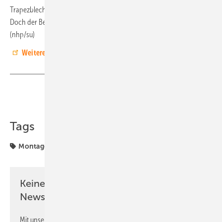
Trapezblech ausreißen. Grundsätzlich ist der Trapez 6 UV-beständig.
Doch der Befestiger kann mit einem Metallblech verblendet werden.
(nhp/su)
Weitere Infos auf der Homepage von SL Rack.
Teilen
Link kopieren
Tags
Montage
Keine Zeit? Kein Problem mit dem PV
Newsletter!
Mit unserem Newsletter erhalten Sie regelmäßig von uns