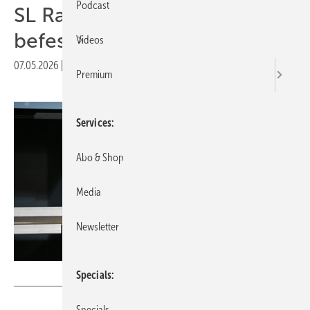
Podcast
SL Rack zeigt neuen
befestiger fürs Trapezblech
Videos
07.05.2026
|
Druckvorschau
Premium
Services
Abo & Shop
Media
Newsletter
Velka Boticka
Specials
Specials