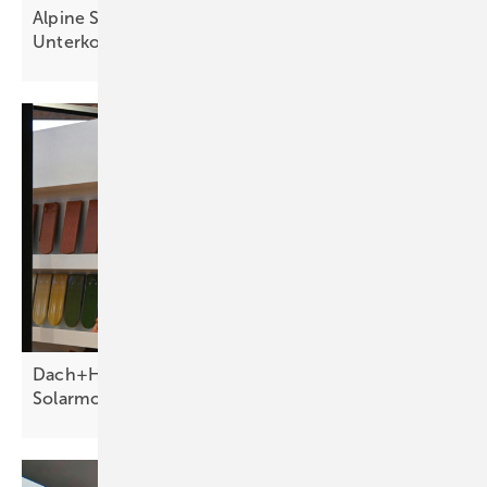
Alpine Solaranlage auf kreuzförmiger
Unterkonstruktion liefert Energie fürs
Skigebiet
Dach+Holz 2026 zeigt neue Systeme für die
Solarmontage