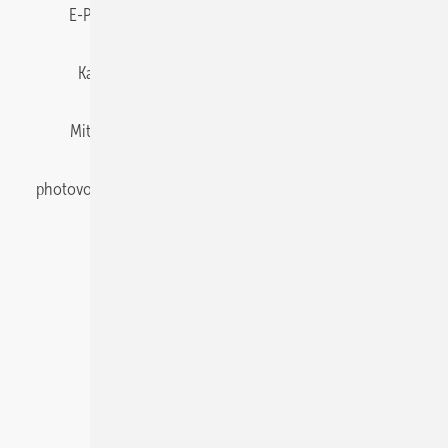
E-Paper
Gentner Energy Media
Impressum
Karriere bei Gentner
Team
Mediaservice
Mitgliedschaften und Engagement
Newsletter
photovoltaik abonnieren
Privacy Manager
pv Europe
RSS-Feed
Veranstaltungen / Webinare
© 2026 photovoltaik