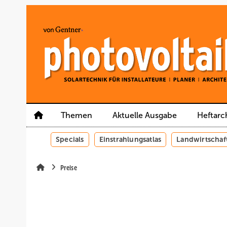
Springe
Springe
Springe
auf
auf
auf
Hauptinhalt
Hauptmenü
SiteSearch
Themen
Aktuelle Ausgabe
Heftarc
Specials
Einstrahlungsatlas
Landwirtschaf
Preise