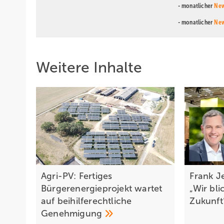
- monatlicher
New
- monatlicher
New
Weitere Inhalte
Agri-PV: Fertiges
Frank Je
Bürgerenergieprojekt wartet
„Wir bli
auf beihilferechtliche
Zukunf
Genehmigung