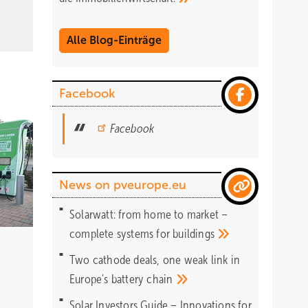
Alle Blog-Einträge
Facebook
Facebook
News on pveurope.eu
Solarwatt: from home to market –
complete systems for
buildings
g
Two cathode deals, one weak link in
Europe's battery
chain
Solar Investors Guide – Innovations for