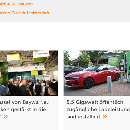
sletter für Investoren
sletter PV für die Landwirtschaft
ssel von Baywa r.e.:
8,5 Gigawatt öffentlich
cken gestärkt in die
zugängliche Ladeleistun
t“
sind
installiert