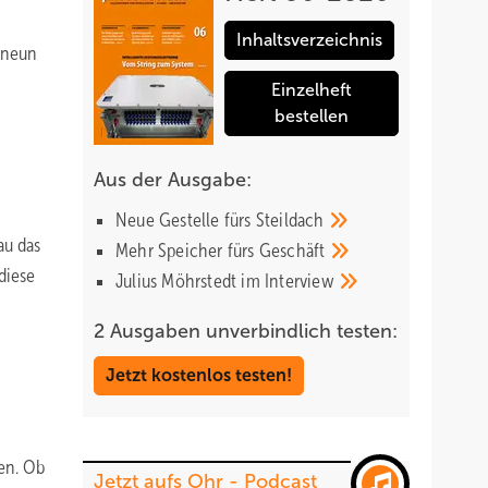
Inhaltsverzeichnis
 neun
Einzelheft
bestellen
Aus der Ausgabe:
Neue Gestelle fürs
Steildach
au das
Mehr Speicher fürs
Geschäft
diese
Julius Möhrstedt im
Interview
2 Ausgaben unverbindlich testen:
Jetzt kostenlos testen!
hen. Ob
Jetzt aufs Ohr - Podcast