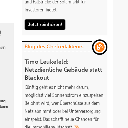
und Fallstricke der Solarmarkt für
Investoren bietet.
Jetzt reinhören!
!
Blog des Chefredakteurs
nen
Timo Leukefeld:
Netzdienliche Gebäude statt
Blackout
Künftig geht es nicht mehr darum,
möglichst viel Sonnenstrom einzuspeisen.
gung
Belohnt wird, wer Überschüsse aus dem
 Daten
Netz abnimmt oder bei Unterversorgung
einspeist. Das schafft neue Chancen für
die
Immobilienwirtschaft.