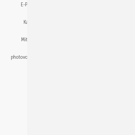
E-Paper
Gentner Energy Media
Impressum
Karriere bei Gentner
Team
Mediaservice
Mitgliedschaften und Engagement
Newsletter
photovoltaik abonnieren
Privacy Manager
pv Europe
RSS-Feed
Veranstaltungen / Webinare
© 2026 photovoltaik