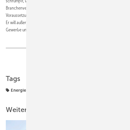
schrumpft, während der Weltmarkt boomt“, betont der Präsident des
Branchenverbandes. „Ein gesunder Heimatmarkt ist die
Voraussetzung für gesunde Unternehmen und erfolgreichen Export.“
Er will außerdem die Vorteile der Photovoltaik für private Haushalte,
Gewerbe und Industrie stärker kommunizieren. (su)
Teilen
Link kopieren
Tags
Energiewende
Förderung
Goldbeck
Recht
Weitere Inhalte