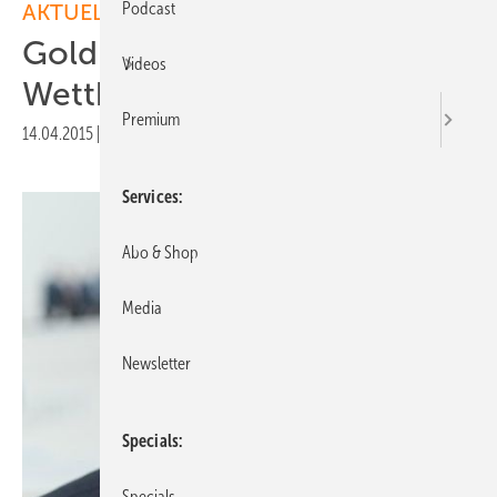
Podcast
AKTUELLE MELDUNGEN
Goldbeck fordert Ende der
Videos
Wettbewerbsverzerrungen
Premium
14.04.2015
|
Druckvorschau
Services
Abo & Shop
Media
Newsletter
Specials
Specials