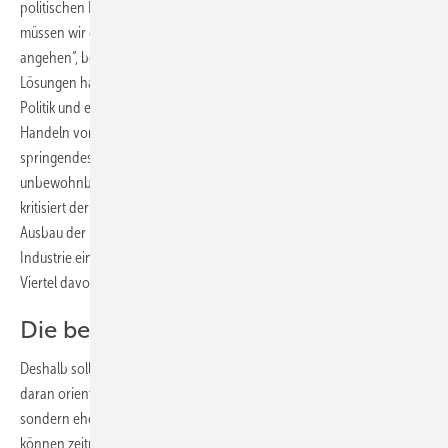
politischen Klein-klein und betriebswirtschaftlicher Verkürzung
müssen wir das Thema endlich volkswirtschaftlich und global
angehen“, betont Goldbeck. „Unsere Branche, die die technischen
Lösungen hat, verhungert in Deutschland am ausgestreckten Arm der
Politik und einer etablierten Lobby, die auf Klimagipfeln seit Jahren
Handeln vortäuscht. Währenddessen produziert unser zu kurz
springendes Handeln immer neue Probleme, die ganze Landstriche
unbewohnbar machen und Menschen in die Flucht hierher schlagen“,
kritisiert der Präsident des BSW-Solar. Goldbeck rechnet vor, dass der
Ausbau der Photovoltaik und der Aufbau einer entsprechenden
Industrie einst bundesweit 400.000 Jobs geschaffen hat. „Gut ein
Viertel davon haben wir schon wieder verloren“, sagt er.
Die bestmögliche Lösung suchen
Deshalb sollte sich die Bundesregierung ihr Handeln nicht mehr nur
daran orientieren, was öffentlich relevant und vermittelbar ist,
sondern eher an der bestmöglichen Lösung. „Reale Schritte dahin
können zeitnahe nationale und überregionale Vereinbarungen sein,