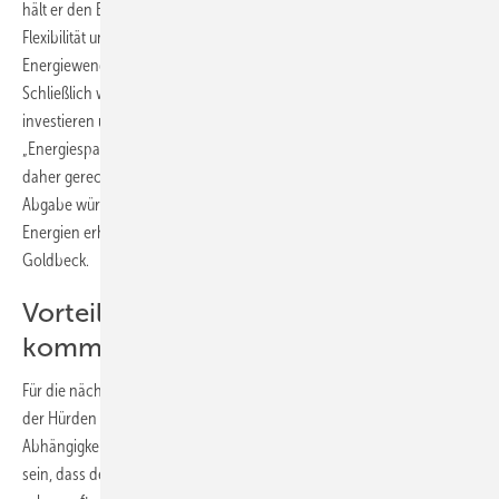
hält er den Befürwortern der Sonnensteuer entgegen. „Wer in
Flexibilität und Energieautarkie investiert, leistet seinen Beitrag zur
Energiewende und er sollte zumindest nicht dafür bestraft werden.“
Schließlich werden Verbraucher, die in Energieeffizienzmaßnahmen
investieren und so das Stromnetz entlasten auch nicht mit einer
„Energiespar-Entsolidarisierungsabgabe“ bestraft. „Wenden wir uns
daher gerechten und wirksamen Maßnahmen zu: Eine globale CO2-
Abgabe würde für alle einheitlich die Stromkosten aus fossilen
Energien erhöhen – und die EEG-Umlage senken“, betont Joachim
Goldbeck.
Vorteile der Solarenergie besser
kommunizieren
Für die nächsten Monate sieht er die Hauptaufgabe in der Beseitigung
der Hürden für neue Geschäftsmodelle. Das Ziel ist, aus der
Abhängigkeit von der Förderung herauszukommen. „Es kann nicht
sein, dass der deutsche Photovoltaikmarkt auf ein Gigawatt