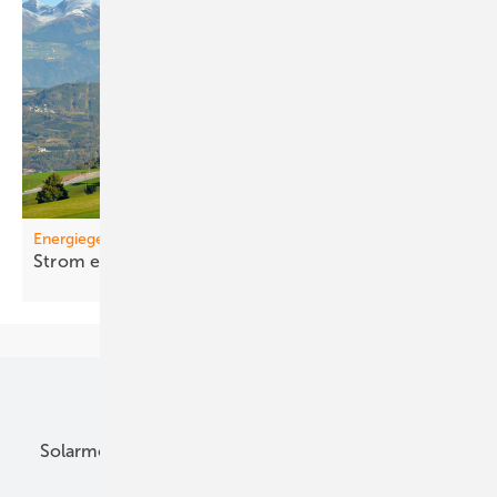
Energiegemeinschaften
St rom einfa cher
teilen
Unsere Themen
Solarmodule
DC-Technik
Wechselrichter