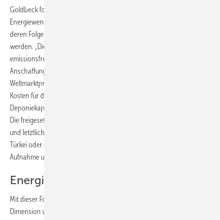
Goldbeck fordert in einem Interview konsequente Investitionen in die
Energiewende. Zudem fordert er, dass die Kohlendioxidemission und
deren Folgekosten in den Preis für konventionellen Strom einbezogen
werden. „Die regenerativen Energien sind unbegrenzt vorhanden und
emissionsfrei“, erklärt Goldbeck. „Die Anlagen haben nur einen
Anschaffungspreis und Wartungskosten. Dem steht der
Weltmarktpreis von Öl, Gas oder Kohle gegenüber, nicht aber deren
Kosten für die Zerstörung der Erdatmosphäre. Die knappe
Deponiekapazität der Atmosphäre ist zum Beispiel nicht eingepreist.
Die freigesetzten Emissionen führen zu Klimawandel, Umweltschäden
und letztlich zu Armutsflüchtlingen, die zu Zehntausenden über die
Türkei oder das Mittelmeer nach Europa drängen. Deren Abwehr oder
Aufnahme und Integration ist ein Teil dieses Preises.“
Energiewende global denken
Mit dieser Forderung denkt er die Energiewende nicht mehr in der
Dimension von einzelnen Ländern, sondern global. „Statt des