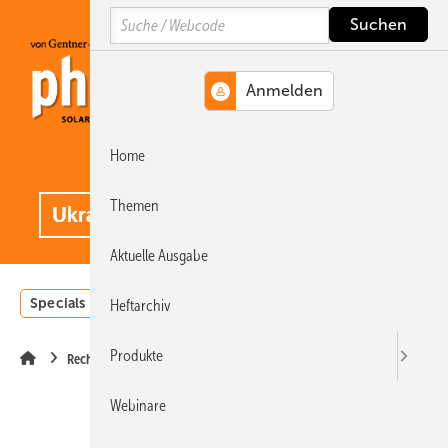
Springe
Springe
Springe
Search
auf
auf
auf
Hauptinhalt
Hauptmenü
SiteSearch
Home
MENÜ
.
Themen
Aktuelle Ausgabe
Specials
Einstrahlungsatlas
Landwirtschaft
Invest
Heftarchiv
Produkte
Recht
Webinare