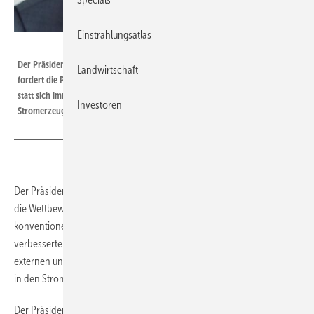
Einstrahlungsatlas
Goldbeck Solar
Der Präsident des BSW-Solar und Geschäftsführer von Goldbeck Solar
Landwirtschaft
fordert die Politik auf, endlich nach vernünftigen Lösungen zu suchen,
statt sich immer wieder von der etablierten Lobby der fossilen
Investoren
Stromerzeugung vereinnahmen zu lassen.
Der Präsident des BSW-Solar fordert, dass die Politik endlich wirksam
die Wettbewerbsverzerrungen zwischen erneuerbaren und
konventionellen Energien beseitigt. Dazu bedarf es eines
verbesserten Handels mit Kohlendioxidzertifikaten, so dass die
externen und Folgekosten bei der Verbrennung von Öl, Gas und Kohle
in den Strompreis mit einbezogen werden.
Der Präsident des Bundesverbandes Solarwirtschaft Joachim