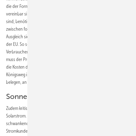
die der Form halber schon mit einer späteren globalen Regelung
vereinbar sind“, schlägt Goldbeck vor. „Solange diese nicht umgesetzt
sind, benötigen wir Fördersysteme, die die Wettbewerbsverzerrungen
zwischen fossilen und erneuerbaren Energien ausgleichen.“ Diesen
Ausgleich sieht er in der Weiterentwicklung des Emissionshandels in
der EU. So sollte zum einen der der Kohlendioxidpreis auf alle
Verbraucher von Öl, Gas und Kohle erhoben werden. Zum anderen
muss der Preis für die Zertifikate so weit steigen, dass perspektivisch
die Kosten des Klimawandels abgedeckt werden. „Der langfristige
Königsweg ist, die fossilen Rohstoffe gleich an der Stelle mit Kosten zu
belegen, an der sie aus der Erde geholt werden“, sagt Goldbeck.
Sonnensteuer ist kontraproduktiv
Zudem kritisiert er die EEG-Umlage auf selbst verbrauchten
Solarstrom. „Bei perspektivisch 80 bis 100 Prozent Strom aus den
schwankenden Quellen Wind und Sonne haben diejenigen
Stromkunden Vorteile, die ihren Verbrauch flexibel steuern können“,