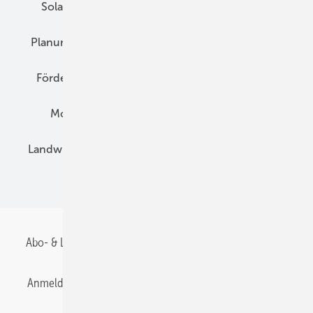
Solarspeicher
AC-Technik
Wartung
Planung
E-Mobilität
Wärme
Recht
Förderung
Preise
Hybridgeneratoren
Montage
Installation
Solarparks
Landwirtschaft
Mieterstrom
Fachhandel
BIPV
Abo- & Leserservice
AGB
Alle Inhalte chronologisch
Anmelden
Anmeldung & Registrierung
Datenschutz