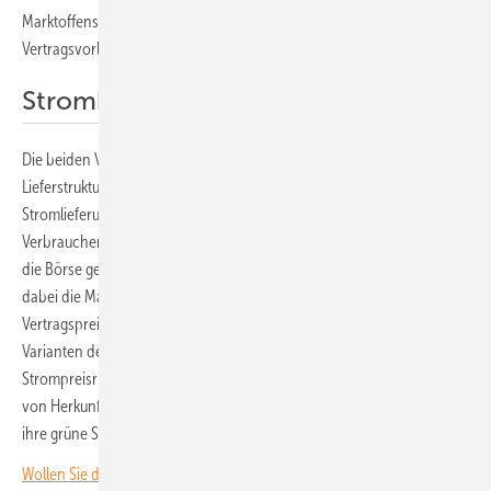
Marktoffensive Erneuerbare Energien eine standardisierte
Vertragsvorlage für physische PPA entwickelt.
Stromhandel über die Börse
Die beiden Vertragswerke unterscheiden sich hinsichtlich der
Lieferstruktur. Während sich die physischen PPA auf eine
Stromlieferung aus einer Erzeugungsanlage mit Direktleitung zum
Verbraucher beziehen, wird beim virtuellen PPA der Ökostrom über
die Börse gehandelt. Die Verbraucher als Vertragspartner gleichen
dabei die Marktdifferenz zwischen Marktpreis und festem
Vertragspreis aus, das sogenannte Settlement. Gemeinsam ist beiden
Varianten der Stromlieferung die Absicherung der Belieferten gegen
Strompreisrisiken, das sogenannte Hedging, sowie die Übertragung
von Herkunftsnachweisen. Mit Letzteren weisen die Unternehmen
ihre grüne Stromversorgung nach.
Wollen Sie die neuesten Entwicklungen rund um die Investition in Ihre