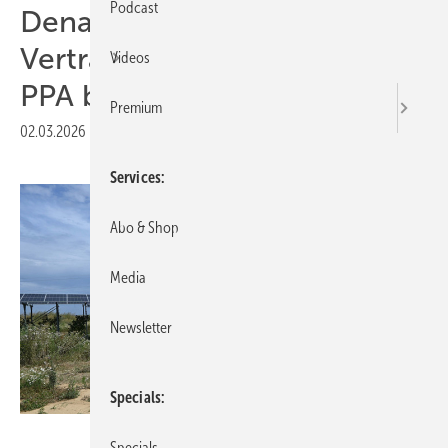
Podcast
Dena stellt standardisiertes
Vertragsmuster für virtuelle
Videos
PPA bereit
Premium
02.03.2026
|
Druckvorschau
Services
Abo & Shop
Media
Newsletter
Specials
Velka Botička
Specials