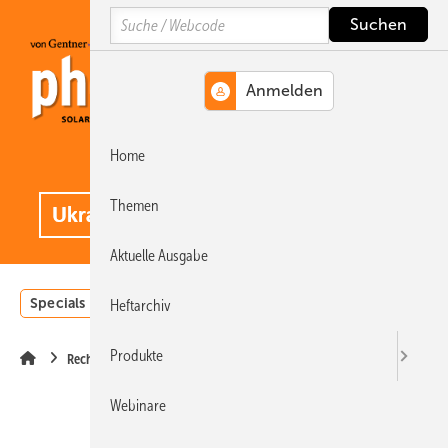
Springe
Springe
Springe
Search
auf
auf
auf
Hauptinhalt
Hauptmenü
SiteSearch
Home
MENÜ
.
Themen
Aktuelle Ausgabe
Specials
Einstrahlungsatlas
Landwirtschaft
Invest
Heftarchiv
Produkte
Recht
Webinare