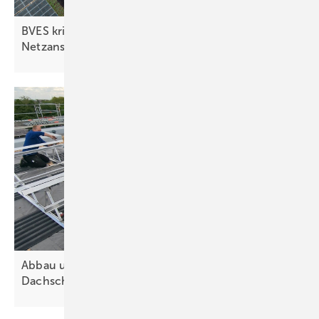
BVES kritisiert Eon-Pläne zu flexiblen
Netzanschlüssen für
Speicher
Abbau und Wiederaufbau – wer zahlt bei
Dachschäden?