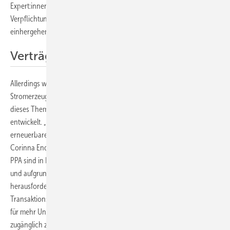
Expert:innen von der Dena. Das könne mit besonderen
Verpflichtungen bei Bilanzierung und Finanzberichterstattung
einhergehen.
Verträge sind komplex
Allerdings werden die virtuellen PPA für den Ausbau der erneuerbaren
Stromerzeugung immer wichtiger. Deshalb haben sich die Partner
dieses Themas angenommen und den standardisierten Vertrag
entwickelt. „Der marktgetriebene, ungeförderte Zubau der
erneuerbaren Energien über PPA wird immer wichtiger“, begründet
Corinna Ender, Vorsitzende der Geschäftsführung der Dena. „Virtuelle
PPA sind in Deutschland und Europa vergleichsweise wenig verbreitet
und aufgrund der vertraglichen Komplexitäten besonders
herausfordernd. Das neue Vertragsmuster verringert die
Transaktionskosten für Marktakteure und trägt dazu bei, das Modell
für mehr Unternehmen branchenübergreifend in Deutschland
zugänglich zu machen.“