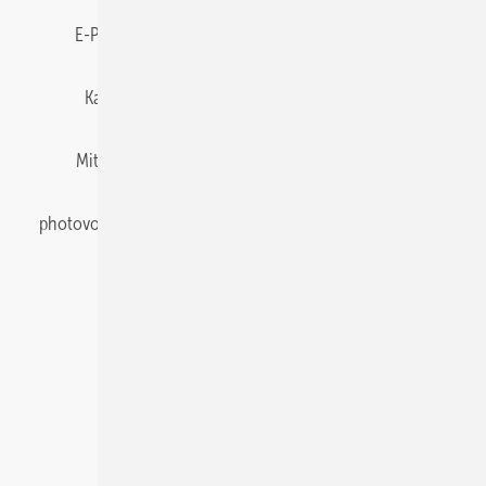
E-Paper
Gentner Energy Media
Impressum
Karriere bei Gentner
Team
Mediaservice
Mitgliedschaften und Engagement
Newsletter
photovoltaik abonnieren
Privacy Manager
pv Europe
RSS-Feed
Veranstaltungen / Webinare
© 2026 photovoltaik