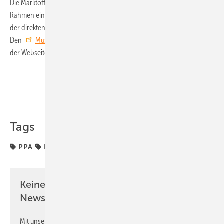
Die Marktoffensive Erneuerbare Energien informiert Unternehmen im
Rahmen eines
Webinars
über die verschiedenen Möglichkeiten
der direkten Stromliefervereinbarung mit den Ökostromproduzenten.
Den
Mustervertrag inklusive der Begleitdokumente
finden Sie auf
der Webseite der Marktoffensive.
Teilen
Link kopieren
Tags
PPA
Recht
Stromliefervertrag
dena
Keine Zeit? Kein Problem mit dem PV
Newsletter!
Mit unserem Newsletter erhalten Sie regelmäßig von uns