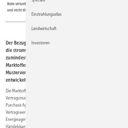
Beim virtuellen PPA wird der Solar- oder Windstrom über das Netz geliefert
und nicht direkt vor Ort erzeugt.
Einstrahlungsatlas
Landwirtschaft
Der Bezug von Ökostrom direkt vom Produzenten ist für
Investoren
die stromverbrauchenden Unternehmen komplex. Um
zumindest vertraglich Sicherheit zu bieten, hat die
Marktoffensive Erneuerbare Energien einen
Mustervertrag inklusive erklärender Dokumente
entwickelt.
Die Marktoffensive Erneuerbare Energien hat ein standardisiertes
Vertragsmuster für virtuelle Stromlieferverträge (virtual Power
Purchase Agreements – vPPA) entwickelt. Es ist schon das zweite
Vertragswerk des Gemeinschaftsprojekts der Deutschen
Energieagentur (Dena) und der Deutschen Industrie- und
Handelskammer (DIHK). Schon vor einigen Monaten hat die