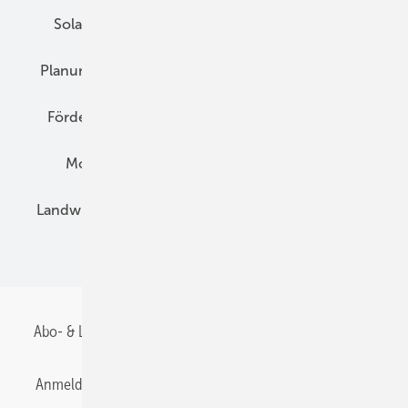
Solarspeicher
AC-Technik
Wartung
Planung
E-Mobilität
Wärme
Recht
Förderung
Preise
Hybridgeneratoren
Montage
Installation
Solarparks
Landwirtschaft
Mieterstrom
Fachhandel
BIPV
Abo- & Leserservice
AGB
Alle Inhalte chronologisch
Anmelden
Anmeldung & Registrierung
Datenschutz