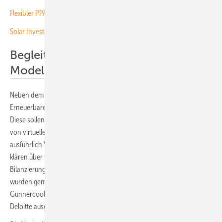
Flexibler PPA: Return liefert Speicherstrom nach Bedarf
Solar Investors Guide: Risiken im Projektgeschäft minimieren
Begleitdokumente erklären das
Modell
Neben dem eigentlichen Vertragsmuster hat die Marktoffensive
Erneuerbare Energien noch mehrere Begleitdokumente entwickelt.
Diese sollen Unternehmen bei der Prüfung der individuellen Eignung
von virtuellen PPA unterstützen. Diese Begleitdokumente behandeln
ausführlich Vor- und Nachteile der beiden Modelle PPA und vPPA. Sie
klären über wichtige rechtliche Aspekte wie finanzielle
Bilanzierungsfragen auf. Vertragsmuster und Begleitdokumente
wurden gemeinsam mit den Anwaltskanzleien DLA Piper und
Gunnercooke sowie den Beratungsunternehmen Pexapark und
Deloitte ausgearbeitet.