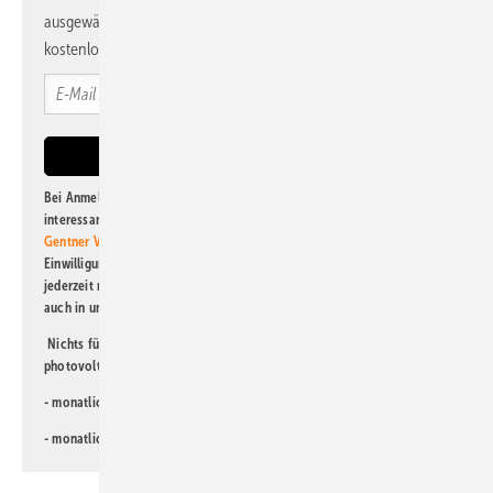
ausgewählte Informationen und Neuigkeiten, gebündelt und
kostenlos direkt ins Postfach.
Bei Anmeldung zu diesem Newsletter bin ich damit einverstanden, über
interessante Verlags- und Online-Angebote
der Marken der Alfons W.
Gentner Verlag GmbH & Co. KG
informiert zu werden. Diese
Einwilligung kann ich jederzeit widerrufen und eine Abmeldung ist
jederzeit möglich. Informationen zum Umgang mit Daten finden Sie
auch in unserer
Datenschutzerklärung
.
Nichts für Sie dabei? Dann lesen Sie doch einen unserer weiteren
photovoltaik-Newsletter!
- monatlicher
Newsletter für Investoren
- monatlicher
Newsletter PV für die Landwirtschaft