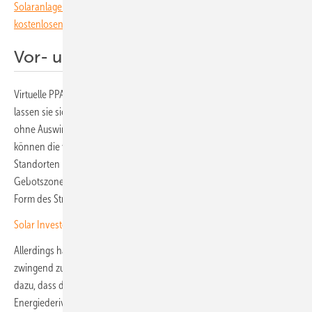
Solaranlagen immer im Blick behalten? Dann abonnieren Sie unseren
kostenlosen Investoren-Newsletter.
Vor- und Nachteile der virtuellen PPA
Virtuelle PPA bieten Vor- und Nachteile für die Energielieferung. So
lassen sie sich unkompliziert in bestehende Stromlieferverträge und
ohne Auswirkungen auf Bilanzkreise einbetten. Auf diese Weise
können die verbrauchenden Unternehmen den Strom aus mehreren
Standorten beziehen. Das funktioniert auch über verschiedene
Gebotszonen und Netze hinweg. In einem virtuellen PPA kann diese
Form des Strombezugs dennoch in einen einzigen Vertrag einfließen.
Solar Investors Guide: Speichersysteme für die Wirtschaft
Allerdings haben die Stromproduzenten keine Pflicht, den Strom
zwingend zu liefern. Schließlich dient das Netz als Puffer. Dies führe
dazu, dass die virtuellen PPA im Regelfall regulatorisch als
Energiederivat oder Finanzinstrument einzustufen seien, erklären die