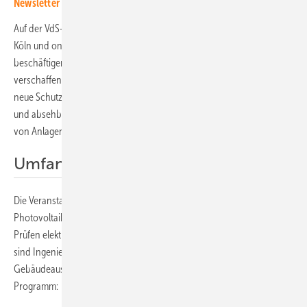
Newsletter an!
Auf der VdS-Fachtagung „Photovoltaikanlagen“ am 21. April 2026 in
Köln und online können sich alle, die sich mit diesem Thema
beschäftigen, einen Überblick über aktuelle Trends und Erkenntnisse
verschaffen. Es werden Schwerpunkte des Schadenaufkommens,
neue Schutztechniken, Veränderungen bei Richtlinien sowie aktuelle
und absehbare zukünftige Entwicklungen hinsichtlich der Sicherheit
von Anlagen vorgestellt.
Umfangreiche Fachthemen
Die Veranstaltung richtet sich an Sachverständige für
Photovoltaikanlagen und für Elektrotechnik beziehungsweise zum
Prüfen elektrischer Anlagen sowie an Schadensversicherer. Weiterhin
sind Ingenieure der Elektrotechnik und technische
Gebäudeausrüstung willkommen. Diese Themen stehen auf dem
Programm: