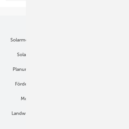
Unsere Themen
Solarmodule
DC-Technik
Wechselrichter
Solarspeicher
AC-Technik
Wartung
Planung
E-Mobilität
Wärme
Recht
Förderung
Preise
Hybridgeneratoren
Montage
Installation
Solarparks
Landwirtschaft
Mieterstrom
Fachhandel
BIPV