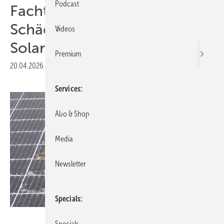
Podcast
Fachtagung des VdS zu
Schäden und Problemen an
Videos
Solaranlagen
Premium
20.04.2026
|
Druckvorschau
Services
Abo & Shop
Media
Newsletter
Specials
Lutz Erbe/GdV
Specials