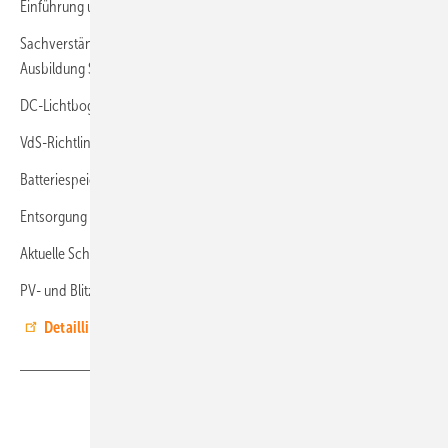
Einführung und aktuelle Daten
Sachverständigenprüfung: Prüfrichtlinie und Befundschein,
Ausbildung Sachverständige
DC-Lichtbogen: Detektion und Abschalttechnik
VdS-Richtlinien 3145 und 6023, VDE 0100-712
Batteriespeicher: Bewertung der Sachversicherer, Leitfaden des BVES
Entsorgung und Recycling von Solarmodulen
Aktuelle Schadenbeispiele, Auflagen des Sachversicherers
PV- und Blitzschutzanlagen, Neuerungen VDE 0185-305-3 (HS)
Detaillierte Informationen finden Sie hier.
Teilen
Link kopieren