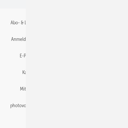
Abo- & Leserservice
AGB
Alle Inhalte chronologisch
Anmelden
Anmeldung & Registrierung
Datenschutz
E-Paper
Gentner Energy Media
Impressum
Karriere bei Gentner
Team
Mediaservice
Mitgliedschaften und Engagement
Newsletter
photovoltaik abonnieren
Privacy Manager
pv Europe
RSS-Feed
Veranstaltungen / Webinare