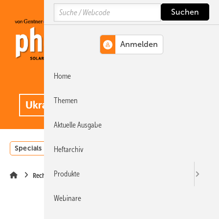
Springe
Springe
Springe
Search
auf
auf
auf
Hauptinhalt
Hauptmenü
SiteSearch
Home
MENÜ
.
Themen
Aktuelle Ausgabe
Specials
Einstrahlungsatlas
Landwirtschaft
Invest
Heftarchiv
Produkte
Recht
Webinare