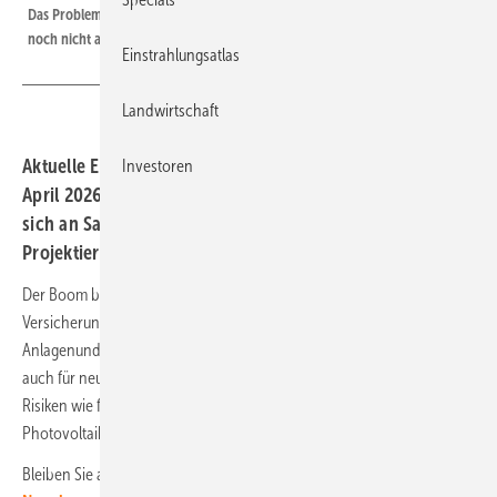
Das Problem der versprödenden Folien auf der Rückseite der Module ist
noch nicht ausgestanden.
Einstrahlungsatlas
Landwirtschaft
Aktuelle Erkenntnisse der Versicherer werden am 21.
Investoren
April 2026 in Köln präsentiert. Die Veranstaltung richtet
sich an Sachverständige, Versicherer, Ingenieure und
Projektierer. Sie wird zudem im Livestream übertragen.
Der Boom bei Photovoltaikanlagen hält an. Die
Versicherungswirtschaft bewertet laufend die Risiken durch
Anlagenund beobachtet die Entwicklung der Schadenzahlen. Dies gilt
auch für neue technische Entwicklungen zur Beherrschung dieser
Risiken wie für veränderte Richtlinien zur Planung und Prüfung von
Photovoltaikanlagen.
Bleiben Sie auf dem Laufenden:
Melden Sie sich für unseren