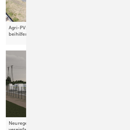
Agri-PV: Fertiges Bürgerenergieprojekt wartet auf
beihilferechtliche
Genehmigung
Neuregelungen 2026: Bau von Speichern
vereinfacht