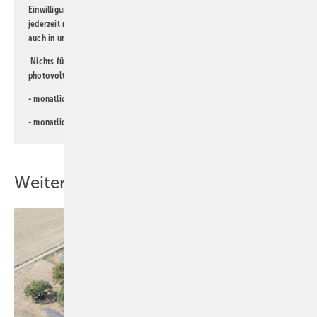
Einwilligung kann ich jederzeit widerrufen und eine Abmeldung ist
jederzeit möglich. Informationen zum Umgang mit Daten finden Sie
auch in unserer
Datenschutzerklärung
.
Nichts für Sie dabei? Dann lesen Sie doch einen unserer weiteren
photovoltaik-Newsletter!
- monatlicher
Newsletter für Investoren
- monatlicher
Newsletter PV für die Landwirtschaft
Weitere Inhalte