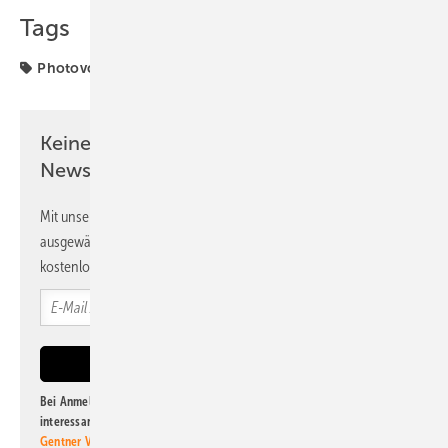
Tags
Photovoltaikanlagen
Projekte
Recht
VDE
Keine Zeit? Kein Problem mit dem PV
Newsletter!
Mit unserem Newsletter erhalten Sie regelmäßig von uns
ausgewählte Informationen und Neuigkeiten, gebündelt und
kostenlos direkt ins Postfach.
Bei Anmeldung zu diesem Newsletter bin ich damit einverstanden, über
interessante Verlags- und Online-Angebote
der Marken der Alfons W.
Gentner Verlag GmbH & Co. KG
informiert zu werden. Diese