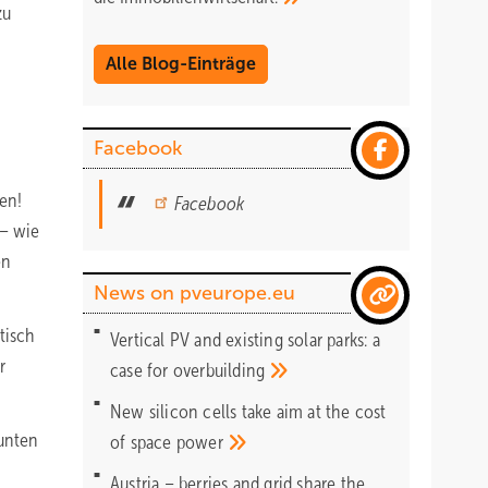
zu
Alle Blog-Einträge
Facebook
en!
Facebook
 – wie
en
News on pveurope.eu
tisch
Vertical PV and existing solar parks: a
r
case for
overbuilding
New silicon cells take aim at the cost
 unten
of space
power
Austria – berries and grid share the