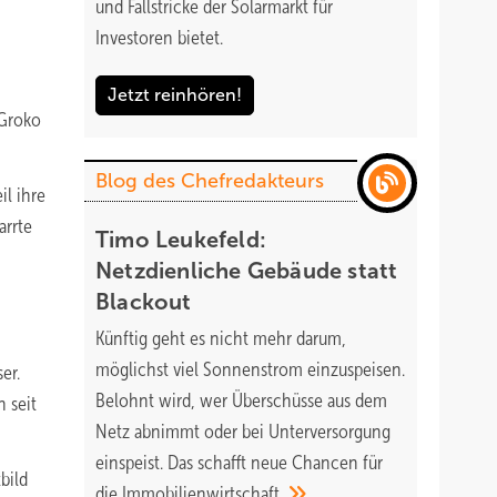
und Fallstricke der Solarmarkt für
Investoren bietet.
Jetzt reinhören!
 Groko
Blog des Chefredakteurs
il ihre
arrte
Timo Leukefeld:
Netzdienliche Gebäude statt
Blackout
Künftig geht es nicht mehr darum,
möglichst viel Sonnenstrom einzuspeisen.
er.
Belohnt wird, wer Überschüsse aus dem
 seit
Netz abnimmt oder bei Unterversorgung
einspeist. Das schafft neue Chancen für
bild
die
Immobilienwirtschaft.