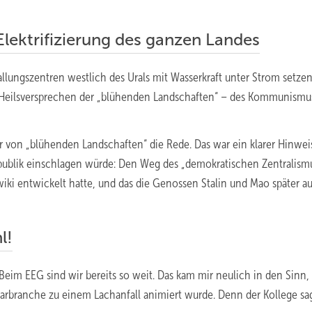
ktrifizierung des ganzen Landes
allungszentren westlich des Urals mit Wasserkraft unter Strom setze
ne Heilsversprechen der „blühenden Landschaften“ – des Kommunismu
r von „blühenden Landschaften“ die Rede. Das war ein klarer Hinwei
publik einschlagen würde: Den Weg des „demokratischen Zentralismu
iki entwickelt hatte, und das die Genossen Stalin und Mao später au
l!
im EEG sind wir bereits so weit. Das kam mir neulich in den Sinn, 
arbranche zu einem Lachanfall animiert wurde. Denn der Kollege sag