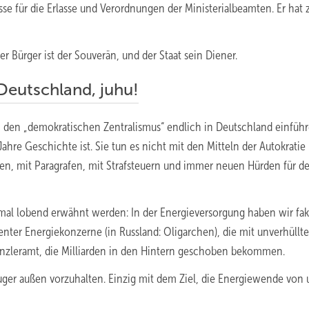
asse für die Erlasse und Verordnungen der Ministerialbeamten. Er hat 
 Bürger ist der Souverän, und der Staat sein Diener.
Deutschland, juhu!
n den „demokratischen Zentralismus“ endlich in Deutschland einführ
re Geschichte ist. Sie tun es nicht mit den Mitteln der Autokratie
ften, mit Paragrafen, mit Strafsteuern und immer neuen Hürden für d
einmal lobend erwähnt werden: In der Energieversorgung haben wir fak
nter Energiekonzerne (in Russland: Oligarchen), die mit unverhüllte
anzleramt, die Milliarden in den Hintern geschoben bekommen.
uger außen vorzuhalten. Einzig mit dem Ziel, die Energiewende von