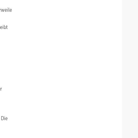
rweile
eibt
r
 Die