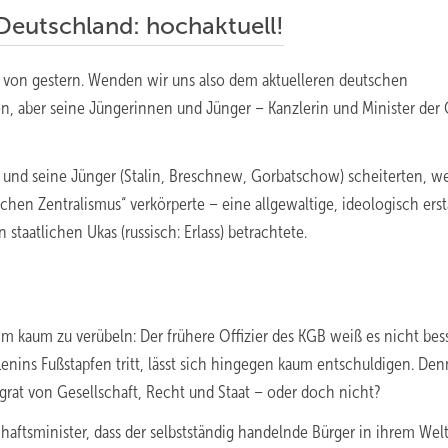
Deutschland: hochaktuell!
 von gestern. Wenden wir uns also dem aktuelleren deutschen
en, aber seine Jüngerinnen und Jünger – Kanzlerin und Minister der
 und seine Jünger (Stalin, Breschnew, Gorbatschow) scheiterten, we
en Zentralismus“ verkörperte – eine allgewaltige, ideologisch erst
 staatlichen Ukas (russisch: Erlass) betrachtete.
 ihm kaum zu verübeln: Der frühere Offizier des KGB weiß es nicht bess
enins Fußstapfen tritt, lässt sich hingegen kaum entschuldigen. Denn
grat von Gesellschaft, Recht und Staat – oder doch nicht?
aftsminister, dass der selbstständig handelnde Bürger in ihrem Welt