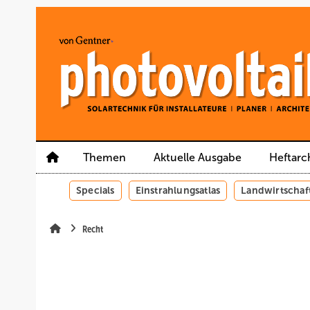
Springe
Springe
Springe
auf
auf
auf
Hauptinhalt
Hauptmenü
SiteSearch
Themen
Aktuelle Ausgabe
Heftarc
Specials
Einstrahlungsatlas
Landwirtschaf
Recht