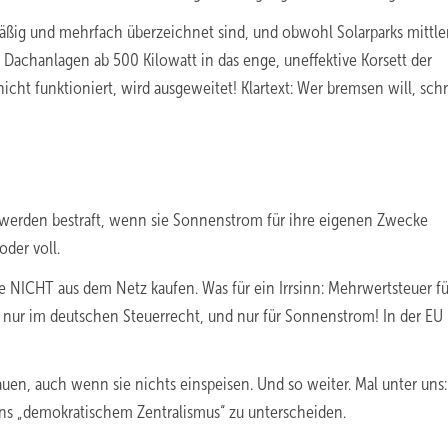
ßig und mehrfach überzeichnet sind, und obwohl Solarparks mittle
Dachanlagen ab 500 Kilowatt in das enge, uneffektive Korsett der
cht funktioniert, wird ausgeweitet! Klartext: Wer bremsen will, schr
n werden bestraft, wenn sie Sonnenstrom für ihre eigenen Zwecke
der voll.
 NICHT aus dem Netz kaufen. Was für ein Irrsinn: Mehrwertsteuer fü
es nur im deutschen Steuerrecht, und nur für Sonnenstrom! In der EU
!
uen, auch wenn sie nichts einspeisen. Und so weiter. Mal unter uns:
ins „demokratischem Zentralismus“ zu unterscheiden.