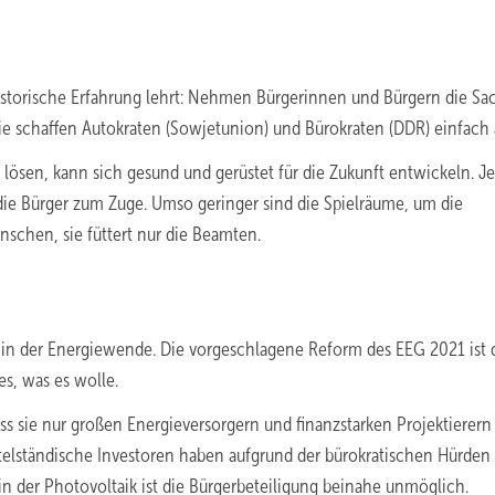
istorische Erfahrung lehrt: Nehmen Bürgerinnen und Bürgern die Sa
 Sie schaffen Autokraten (Sowjetunion) und Bürokraten (DDR) einfach 
 lösen, kann sich gesund und gerüstet für die Zukunft entwickeln. J
die Bürger zum Zuge. Umso geringer sind die Spielräume, um die
schen, sie füttert nur die Beamten.
r in der Energiewende. Die vorgeschlagene Reform des EEG 2021 ist 
es, was es wolle.
ass sie nur großen Energieversorgern und finanzstarken Projektierern 
telständische Investoren haben aufgrund der bürokratischen Hürde
 in der Photovoltaik ist die Bürgerbeteiligung beinahe unmöglich.