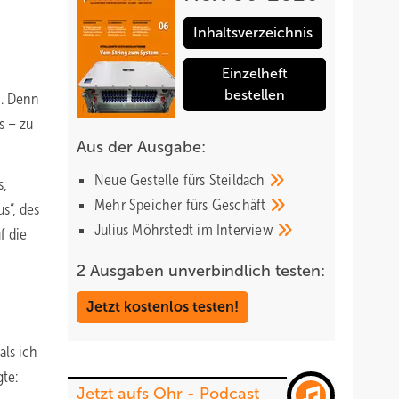
Inhaltsverzeichnis
Einzelheft
bestellen
n. Denn
s – zu
Aus der Ausgabe:
Neue Gestelle fürs
Steildach
s,
Mehr Speicher fürs
Geschäft
s“, des
Julius Möhrstedt im
Interview
f die
2 Ausgaben unverbindlich testen:
Jetzt kostenlos testen!
als ich
te:
Jetzt aufs Ohr - Podcast